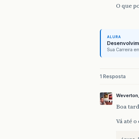
O que po
ALURA
Desenvolvim
Sua Carreira e
1 Resposta
Weverton
Boa tard
Vá até o