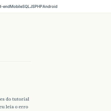
t‑end
Mobile
SQL
JS
PHP
Android
es do tutorial
eu leia o erro