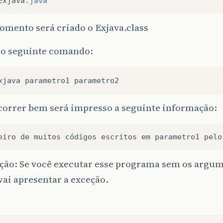
Exjava
.
java
omento será criado o Exjava.class
 o seguinte comando:
xjava
parametro1
parametro2
 correr bem será impresso a seguinte informação:
eiro
de
muitos
códigos
escritos
em
parametro1
pelo
ção: Se você executar esse programa sem os argum
ai apresentar a exceção.