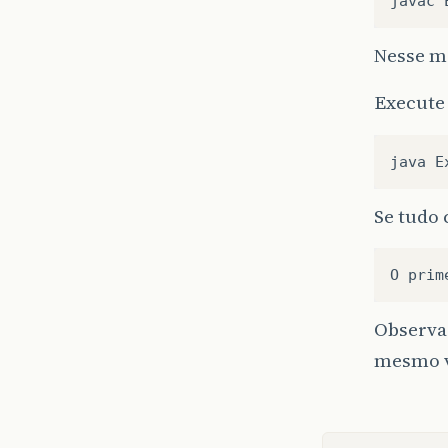
javac
Nesse m
Execute
java
E
Se tudo
O
prim
Observa
mesmo v