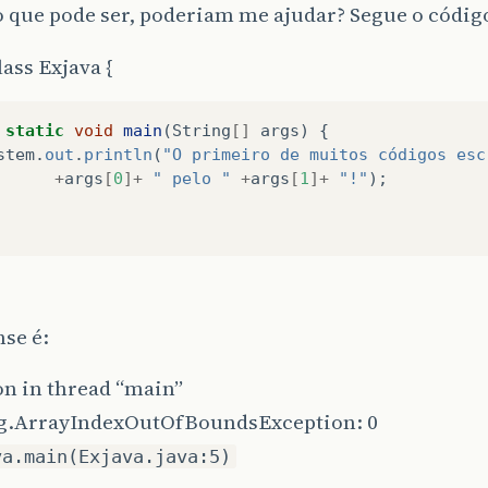
o que pode ser, poderiam me ajudar? Segue o códig
lass Exjava {
static
void
main
(
String
[]
args
)
{
stem
.
out
.
println
(
"O primeiro de muitos códigos esc
+
args
[
0
]+
" pelo "
+
args
[
1
]+
"!"
);
se é:
on in thread “main”
ng.ArrayIndexOutOfBoundsException: 0
va.main(Exjava.java:5)