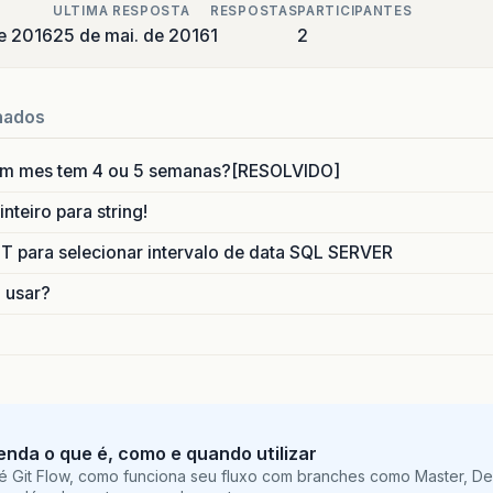
ULTIMA RESPOSTA
RESPOSTAS
PARTICIPANTES
e 2016
25 de mai. de 2016
1
2
nados
um mes tem 4 ou 5 semanas?[RESOLVIDO]
nteiro para string!
para selecionar intervalo de data SQL SERVER
o usar?
tenda o que é, como e quando utilizar
é Git Flow, como funciona seu fluxo com branches como Master, De