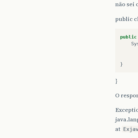
não sei 
public c
public
Sy
}
}
O respon
Excepti
java.la
at
Exja