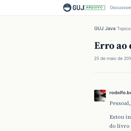
Discussoe
ARQUIVO
GUJ
Java
/
/
Topico
Erro ao 
25 de maio de 201
rodolfo.b
Pessoal,
Estou in
do livro