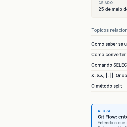
CRIADO
25 de maio d
Topicos relacio
Como saber se 
Como converter i
Comando SELECT 
&, &&, |, ||. Qnd
O método split
ALURA
Git Flow: en
Entenda o que 