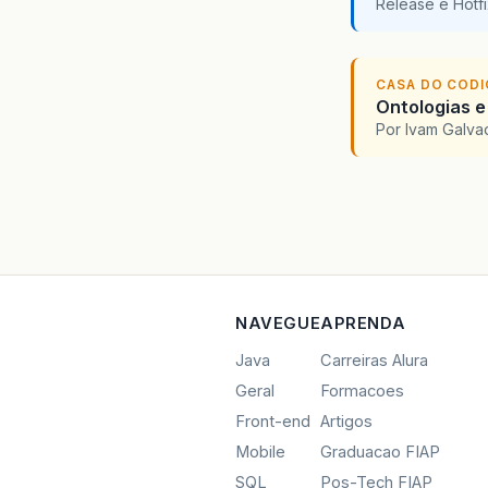
Release e Hotf
CASA DO COD
Ontologias e
Por Ivam Galva
NAVEGUE
APRENDA
Java
Carreiras Alura
Geral
Formacoes
Front-end
Artigos
Mobile
Graduacao FIAP
SQL
Pos-Tech FIAP