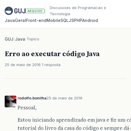
Discussoes de Programacao e
ARQUIVO
Tecnologia
Java
Geral
Front‑end
Mobile
SQL
JS
PHP
Android
GUJ
/
Java
/
Topico
Erro ao executar código Java
25 de maio de 2016
1 resposta
rodolfo.bonilha
25 de maio de 2016
Pessoal,
Estou iniciando aprendizado em java e fiz um c
tutorial do livro da casa do código e sempre dá