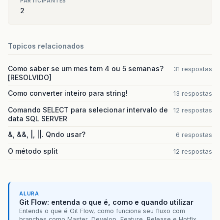
PARTICIPANTES
2
Topicos relacionados
Como saber se um mes tem 4 ou 5 semanas?
31 respostas
[RESOLVIDO]
Como converter inteiro para string!
13 respostas
Comando SELECT para selecionar intervalo de
12 respostas
data SQL SERVER
&, &&, |, ||. Qndo usar?
6 respostas
O método split
12 respostas
ALURA
Git Flow: entenda o que é, como e quando utilizar
Entenda o que é Git Flow, como funciona seu fluxo com
branches como Master, Develop, Feature, Release e Hotfix,