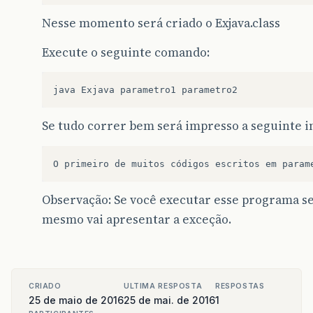
Nesse momento será criado o Exjava.class
Execute o seguinte comando:
java
Exjava
parametro1
parametro2
Se tudo correr bem será impresso a seguinte 
O
primeiro
de
muitos
códigos
escritos
em
param
Observação: Se você executar esse programa 
mesmo vai apresentar a exceção.
CRIADO
ULTIMA RESPOSTA
RESPOSTAS
25 de maio de 2016
25 de mai. de 2016
1