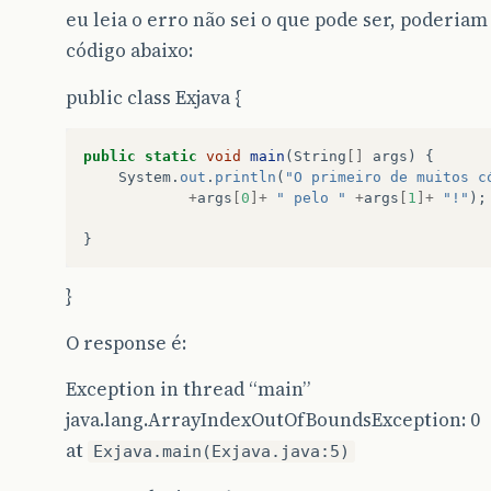
eu leia o erro não sei o que pode ser, poderia
código abaixo:
public class Exjava {
public
static
void
main
(
String
[]
args
)
{
System
.
out
.
println
(
"O primeiro de muitos c
+
args
[
0
]+
" pelo "
+
args
[
1
]+
"!"
);
}
}
O response é:
Exception in thread “main”
java.lang.ArrayIndexOutOfBoundsException: 0
at
Exjava.main(Exjava.java:5)