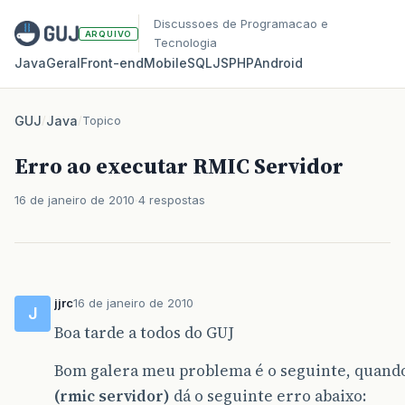
Discussoes de Programacao e
ARQUIVO
Tecnologia
Java
Geral
Front‑end
Mobile
SQL
JS
PHP
Android
GUJ
/
Java
/
Topico
Erro ao executar RMIC Servidor
16 de janeiro de 2010
4 respostas
jjrc
16 de janeiro de 2010
J
Boa tarde a todos do GUJ
Bom galera meu problema é o seguinte, quando
(rmic servidor)
dá o seguinte erro abaixo: