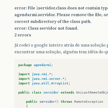
error: File .\servidor.class does not contain ty
agendarmi.servidor. Please remove the file, or
correct subdirectory of the class path.
error: Class servidor not found.
2 errors
Já rodei o google inteiro atrás de uma solução
encontrar uma solução, alguém tem idéia do que
package
agendarmi
;
import
java.rmi.*
;
import
java.rmi.server.*
;
import
java.util.ArrayList
;
public
class
servidor
extends
UnicastRemoteObj
public
servidor
()
throws
RemoteException
{