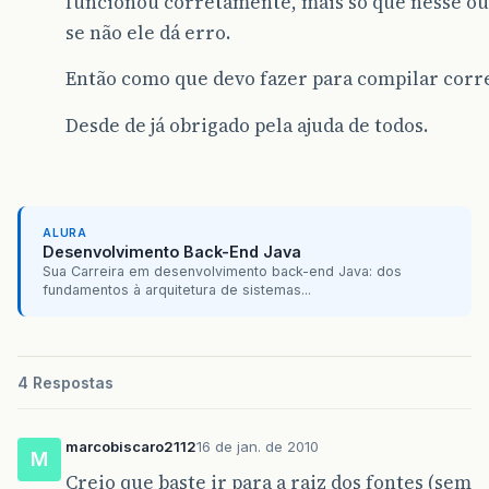
funcionou corretamente, mais só que nesse ou
//Metodo para Listar os contatos
se não ele dá erro.
public
ArrayList
listar
(){
return
null
;
Então como que devo fazer para compilar cor
}
Desde de já obrigado pela ajuda de todos.
//Metodos para Excluir os Contatos
public
String
excluir
(){
return
null
;
}
//Metodo principal
ALURA
public
static
void
main
(
String
argv
[]
)
Desenvolvimento Back-End Java
{
Sua Carreira em desenvolvimento back-end Java: dos
fundamentos à arquitetura de sistemas...
try
{
Naming
.
rebind
(
"rmi://localhost/Ser
}
catch
(
Exception
e
)
4 Respostas
{
e
.
printStackTrace
();
}
marcobiscaro2112
16 de jan. de 2010
M
}
Creio que baste ir para a raiz dos fontes (sem
}