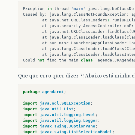
Exception
in
thread
"main"
java
.
lang
.
NoClassDe
Caused
by
:
java
.
lang
.
ClassNotFoundException
:
a
at
java
.
net
.
URLClassLoader
$
1.
run
(
URLCl
at
java
.
security
.
AccessController
.
doPr
at
java
.
net
.
URLClassLoader
.
findClass
(
U
at
java
.
lang
.
ClassLoader
.
loadClass
(
Cla
at
sun
.
misc
.
Launcher
$
AppClassLoader
.
lo
at
java
.
lang
.
ClassLoader
.
loadClass
(
Cla
at
java
.
lang
.
ClassLoader
.
loadClassInte
Could
not
find
the
main
class
:
agenda
.
JRAgenda
Que que erro quer dizer ?! Abaixo está minha c
package
agendarmi
;
import
java.sql.SQLException
;
import
java.util.List
;
import
java.util.logging.Level
;
import
java.util.logging.Logger
;
import
javax.swing.JOptionPane
;
import
javax.swing.ListSelectionModel
;