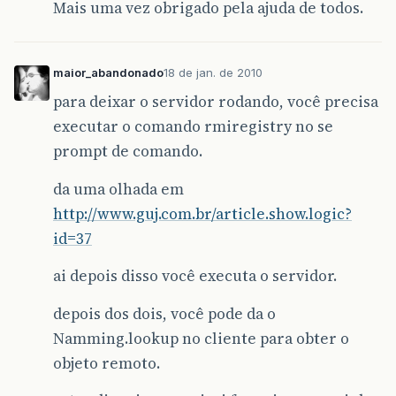
Mais uma vez obrigado pela ajuda de todos.
jTnome
=
new
javax
.
swing
.
JTextField
();
jTtelefone
=
new
javax
.
swing
.
JTextFiel
jTemail
=
new
javax
.
swing
.
JTextField
()
jTapelido
=
new
javax
.
swing
.
JTextField
maior_abandonado
18 de jan. de 2010
jTid
=
new
javax
.
swing
.
JTextField
();
para deixar o servidor rodando, você precisa
jLid
=
new
javax
.
swing
.
JLabel
();
jBpesquisa
=
new
javax
.
swing
.
JButton
()
executar o comando rmiregistry no se
jTextField1
=
new
javax
.
swing
.
JTextFie
prompt de comando.
jScrollPane1
=
new
javax
.
swing
.
JScroll
jTable1
=
new
javax
.
swing
.
JTable
();
jPanel2
=
new
javax
.
swing
.
JPanel
();
da uma olhada em
jBnovo
=
new
javax
.
swing
.
JButton
();
http://www.guj.com.br/article.show.logic?
jBalterar
=
new
javax
.
swing
.
JButton
();
jBexcluir
=
new
javax
.
swing
.
JButton
();
id=37
jBsalvar
=
new
javax
.
swing
.
JButton
();
jBsair
=
new
javax
.
swing
.
JButton
();
ai depois disso você executa o servidor.
jBlimpar
=
new
javax
.
swing
.
JButton
();
depois dos dois, você pode da o
setDefaultCloseOperation
(
javax
.
swing
.
W
setCursor
(
new
java
.
awt
.
Cursor
(
java
.
awt
Namming.lookup no cliente para obter o
setFont
(
new
java
.
awt
.
Font
(
"Verdana"
,
0
objeto remoto.
jPanel1
.
setBorder
(
javax
.
swing
.
BorderFa