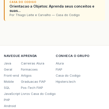
.
addContainerGap
(
69
,
Short
.
MAX
CASA DO CODIGO
);
Orientacao a Objetos: Aprenda seus conceitos e
suas...
jPanel1Layout
.
linkSize
(
javax
.
swing
.
Swi
Por Thiago Leite e Carvalho — Casa do Codigo
jPanel1Layout
.
setVerticalGroup
(
jPanel1Layout
.
createParallelGroup
(
.
addGroup
(
javax
.
swing
.
GroupLayout
.
.
addContainerGap
(
23
,
Short
.
MAX
.
addGroup
(
jPanel1Layout
.
create
.
addComponent
(
jLid
)
.
addComponent
(
jTid
,
javax
.
NAVEGUE
APRENDA
CONHECA O GRUPO
.
addPreferredGap
(
javax
.
swing
.
L
.
addGroup
(
jPanel1Layout
.
create
Java
Carreiras Alura
Alura
.
addComponent
(
jLnome
)
Geral
Formacoes
FIAP
.
addComponent
(
jTnome
,
java
.
addPreferredGap
(
javax
.
swing
.
L
Front-end
Artigos
Casa do Codigo
.
addGroup
(
jPanel1Layout
.
create
Mobile
Graduacao FIAP
Hipsters.tech
.
addComponent
(
jLtelefone
)
SQL
Pos-Tech FIAP
.
addComponent
(
jTtelefone
,
.
addPreferredGap
(
javax
.
swing
.
L
JavaScript
Livros Casa do Codigo
.
addGroup
(
jPanel1Layout
.
create
PHP
.
addComponent
(
jLemail
)
Android
.
addComponent
(
jTemail
,
jav