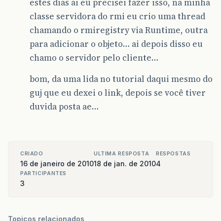
estes dias ai eu precisei fazer isso, na minha
jLnome
.
setText
(
"Nome:"
);
classe servidora do rmi eu crio uma thread
chamando o rmiregistry via Runtime, outra
jLtelefone
.
setText
(
"Telefone:"
);
para adicionar o objeto… ai depois disso eu
jLemail
.
setText
(
"E-mail:"
);
chamo o servidor pelo cliente…
jLapelido
.
setText
(
"Apelido:"
);
bom, da uma lida no tutorial daqui mesmo do
jTnome
.
addActionListener
(
new
java
.
awt
.
guj que eu dexei o link, depois se você tiver
public
void
actionPerformed
(
java
.
a
duvida posta ae…
jTnomeActionPerformed
(
evt
);
}
});
jTtelefone
.
addActionListener
(
new
java
.
public
void
actionPerformed
(
java
.
a
CRIADO
ULTIMA RESPOSTA
RESPOSTAS
jTtelefoneActionPerformed
(
evt
)
16 de janeiro de 2010
18 de jan. de 2010
4
}
PARTICIPANTES
});
3
jTid
.
setEditable
(
false
);
Topicos relacionados
jLid
.
setText
(
"ID:"
);