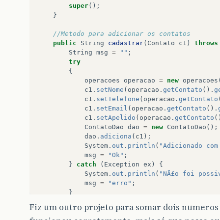
super
();
}
//Metodo para adicionar os contatos
public
String
cadastrar
(
Contato
c1
)
throws
String
msg
=
""
;
try
{
operacoes
operacao
=
new
operacoes
c1
.
setNome
(
operacao
.
getContato
().
g
c1
.
setTelefone
(
operacao
.
getContato
c1
.
setEmail
(
operacao
.
getContato
().
c1
.
setApelido
(
operacao
.
getContato
(
ContatoDao
dao
=
new
ContatoDao
();
dao
.
adiciona
(
c1
);
System
.
out
.
println
(
"Adicionado com
msg
=
"Ok"
;
}
catch
(
Exception
ex
)
{
System
.
out
.
println
(
"NÃ£o foi possi
msg
=
"erro"
;
}
return
msg
;
Fiz um outro projeto para somar dois numeros
}