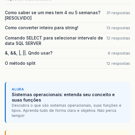
javax
.
swing
.
GroupLayout
jPanel1Layout
Como saber se um mes tem 4 ou 5 semanas?
31 respostas
jPanel1
.
setLayout
(
jPanel1Layout
);
[RESOLVIDO]
jPanel1Layout
.
setHorizontalGroup
(
jPanel1Layout
.
createParallelGroup
(
Como converter inteiro para string!
13 respostas
.
addGroup
(
jPanel1Layout
.
createSequ
Comando SELECT para selecionar intervalo de
12 respostas
.
addContainerGap
()
data SQL SERVER
.
addGroup
(
jPanel1Layout
.
create
.
addComponent
(
jLnome
)
&, &&, |, ||. Qndo usar?
6 respostas
.
addComponent
(
jLtelefone
)
.
addComponent
(
jLemail
)
O método split
12 respostas
.
addComponent
(
jLapelido
)
.
addComponent
(
jLid
))
.
addPreferredGap
(
javax
.
swing
.
L
.
addGroup
(
jPanel1Layout
.
create
ALURA
.
addComponent
(
jTid
,
javax
.
Sistemas operacionais: entenda seu conceito e
.
addGroup
(
jPanel1Layout
.
cr
suas funções
.
addComponent
(
jTemail
)
Descubra o que são sistemas operacionais, suas funções e
.
addComponent
(
jTnome
,
tipos. Aprenda tudo de forma clara e objetiva. Não perca
.
addComponent
(
jTtelefo
tempo!
.
addGroup
(
jPanel1Layou
.
addComponent
(
jTap
.
addGap
(
32
,
32
,
32