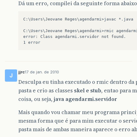
Dá um erro, compilei da seguinte forma abaixo
C:\Users\Jeovane Reges\agendarmi>javac *.java

C:\Users\Jeovane Reges\agendarmi>rmic agendarmi
error: Class agendarmi.servidor not found.

jjrc
17 de jan. de 2010
J
Desculpa eu tinha executado o rmic dentro da p
pasta e crio as classes
skel e stub
, entao para 
coisa, ou seja,
java agendarmi.servidor
Mais quando vou chamar meu programa principa
mesma forma que é para mim executar o servid
pasta mais de ambas maneira aparece o erro ab