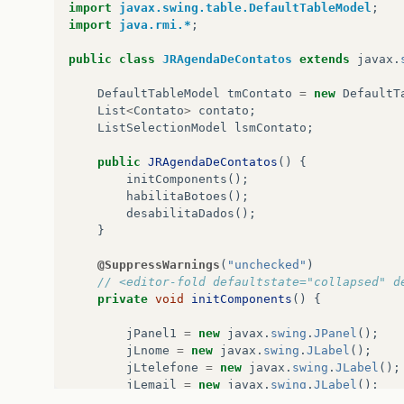
import
javax.swing.table.DefaultTableModel
;
import
java.rmi.*
;
public
class
JRAgendaDeContatos
extends
javax
.
DefaultTableModel
tmContato
=
new
DefaultT
List
<
Contato
>
contato
;
ListSelectionModel
lsmContato
;
public
JRAgendaDeContatos
()
{
initComponents
();
habilitaBotoes
();
desabilitaDados
();
}
@SuppressWarnings
(
"unchecked"
)
// <editor-fold defaultstate="collapsed" d
private
void
initComponents
()
{
jPanel1
=
new
javax
.
swing
.
JPanel
();
jLnome
=
new
javax
.
swing
.
JLabel
();
jLtelefone
=
new
javax
.
swing
.
JLabel
();
jLemail
=
new
javax
.
swing
.
JLabel
();
jLapelido
=
new
javax
.
swing
.
JLabel
();