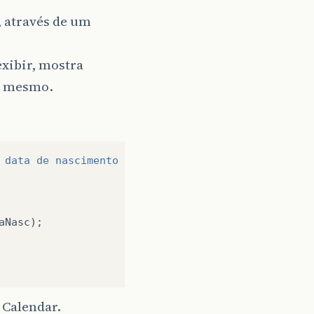
, através de um
exibir, mostra
o mesmo.
 data de nascimento - dd/mm/aaaa"
);
aNasc
);
 Calendar.