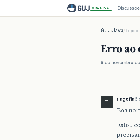
Discussoe
ARQUIVO
GUJ
Java
/
/
Topico
Erro ao 
6 de novembro de
tiagofla
6 
T
Boa noit
Estou c
precisan