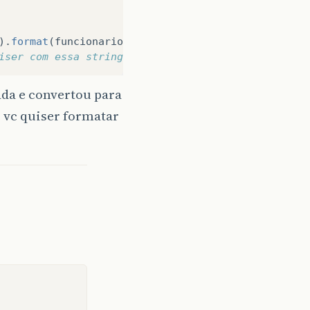
).
format
(
funcionarioInserido
.
getDataNascimento
().
g
iser com essa string formatada
ada e convertou para
e vc quiser formatar