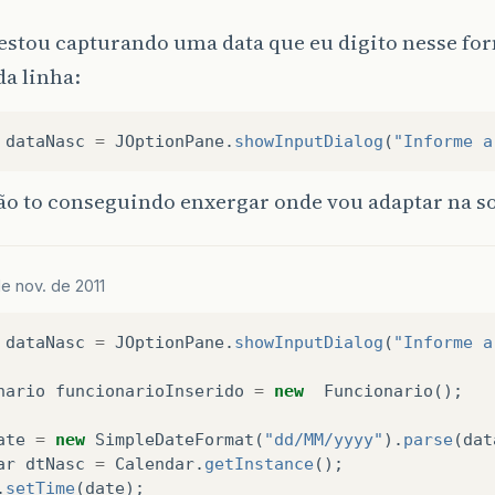
estou capturando uma data que eu digito nesse for
da linha:
dataNasc
=
JOptionPane
.
showInputDialog
(
"Informe a
ão to conseguindo enxergar onde vou adaptar na s
e nov. de 2011
dataNasc
=
JOptionPane
.
showInputDialog
(
"Informe a
nario
funcionarioInserido
=
new
Funcionario
();
ate
=
new
SimpleDateFormat
(
"dd/MM/yyyy"
).
parse
(
dat
ar
dtNasc
=
Calendar
.
getInstance
();
.
setTime
(
date
);