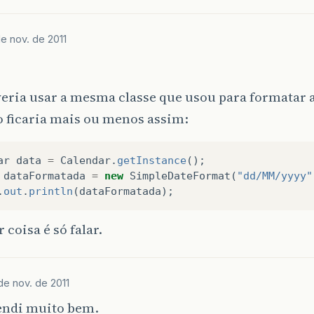
e nov. de 2011
eria usar a mesma classe que usou para formatar a
o ficaria mais ou menos assim:
ar
data
=
Calendar
.
getInstance
();
dataFormatada
=
new
SimpleDateFormat
(
"dd/MM/yyyy"
.
out
.
println
(
dataFormatada
);
 coisa é só falar.
de nov. de 2011
endi muito bem.