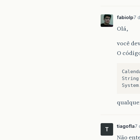
fabiolp
7 d
Olá,
você dev
O códig
Calend
String
System
qualquer
tiagofla
7 
T
Não ent