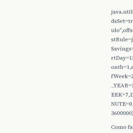
java.ut
dsSet=t
ulo”,off
stRule=
Savings
rtDay=1
onth=1,
fWeek=
_YEAR=
EEK=7,
NUTE=0
3600000
Como fa