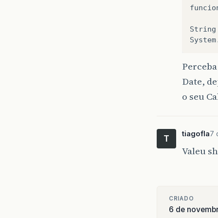
funcio
String
System
Perceba 
Date, de
o seu Ca
tiagofla
7 
T
Valeu s
CRIADO
6 de novembr