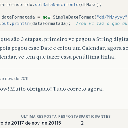
narioInserido
.
setDataNascimento
(
dtNasc
);
dataFormatada
=
new
SimpleDateFormat
(
"dd/MM/yyyy"
.
out
.
println
(
dataFormatada
);
//ou vc faz o que qu
que são 3 etapas, primeiro vc pegou a String digit
pois pegou esse Date e criou um Calendar, agora s
lendar, vc tem que fazer essa penúltima linha.
de nov. de 2011
how! Muito obrigado! Tudo correto agora.
ULTIMA RESPOSTA
RESPOSTAS
PARTICIPANTES
o de 2011
7 de nov. de 2011
5
2