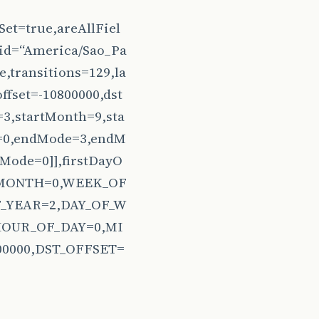
Set=true,areAllFiel
[id=“America/Sao_Pa
e,transitions=129,la
ffset=-10800000,dst
=3,startMonth=9,sta
e=0,endMode=3,endM
ode=0]],firstDayO
8,MONTH=0,WEEK_OF
_YEAR=2,DAY_OF_W
OUR_OF_DAY=0,MI
0000,DST_OFFSET=