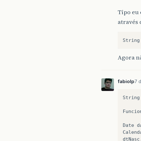
Tipo eu 
através 
String
Agora n
fabiolp
7 d
String
Funcio
Date
d
Calend
dtNasc