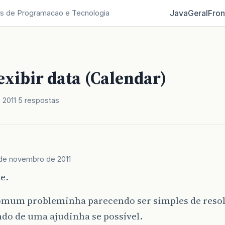
Java
Geral
Fron
s de Programacao e Tecnologia
exibir data (Calendar)
 2011
5 respostas
de novembro de 2011
e.
omum probleminha parecendo ser simples de resol
do de uma ajudinha se possível.