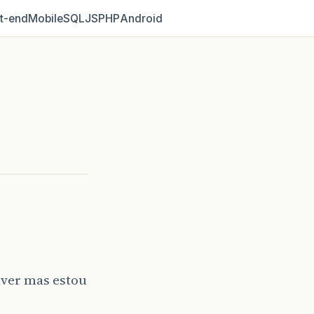
t‑end
Mobile
SQL
JS
PHP
Android
ver mas estou