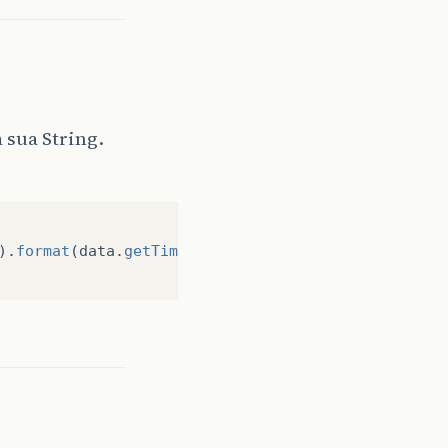
 sua String.
).
format
(
data
.
getTime
());