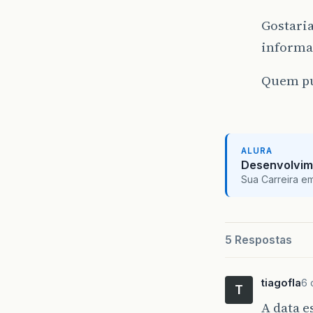
Gostaria
informa
Quem pu
ALURA
Desenvolvim
Sua Carreira e
5 Respostas
tiagofla
6 
T
A data e