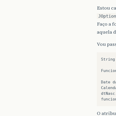
Estou ca
JOptio
Faço a f
aquela 
Vou pass
String
Funcio
Date
d
Calend
dtNasc
funcio
O atribu