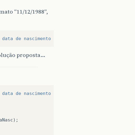
mato “11/12/1988”,
 data de nascimento - dd/mm/aaaa"
);
olução proposta…
 data de nascimento - dd/mm/aaaa"
);
aNasc
);