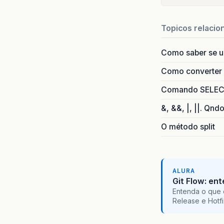
Topicos relacio
Como saber se 
Como converter i
Comando SELECT 
&, &&, |, ||. Qnd
O método split
ALURA
Git Flow: en
Entenda o que 
Release e Hotf