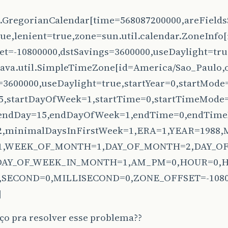
il.GregorianCalendar[time=568087200000,areFields
rue,lenient=true,zone=sun.util.calendar.ZoneInfo
set=-10800000,dstSavings=3600000,useDaylight=tru
java.util.SimpleTimeZone[id=America/Sao_Paulo,o
=3600000,useDaylight=true,startYear=0,startMode
5,startDayOfWeek=1,startTime=0,startTimeMod
endDay=15,endDayOfWeek=1,endTime=0,endTimeM
2,minimalDaysInFirstWeek=1,ERA=1,YEAR=198
1,WEEK_OF_MONTH=1,DAY_OF_MONTH=2,DAY_OF
DAY_OF_WEEK_IN_MONTH=1,AM_PM=0,HOUR=0,H
,SECOND=0,MILLISECOND=0,ZONE_OFFSET=-1080
]
ço pra resolver esse problema??