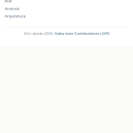
PHP
Android
Arquitetura
GUJ: desde 2002.
·
Saiba mais
·
Contribuidores
·
LGPD