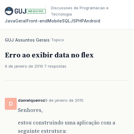
Discussoes de Programacao e
ARQUIVO
Tecnologia
Java
Geral
Front‑end
Mobile
SQL
JS
PHP
Android
GUJ
/
Assuntos Gerais
/
Topico
Erro ao exibir data no flex
9 de janeiro de 2010
7 respostas
danielqueiroz
9 de janeiro de 2010
D
Senhores,
estou construindo uma aplicação com a
seguinte estrutura: