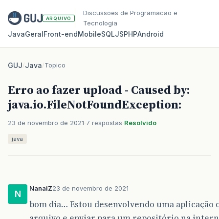
Discussoes de Programacao e
ARQUIVO
Tecnologia
Java
Geral
Front‑end
Mobile
SQL
JS
PHP
Android
GUJ
/
Java
/
Topico
Erro ao fazer upload - Caused by:
java.io.FileNotFoundException:
23 de novembro de 2021
7 respostas
Resolvido
java
NanaiZ
23 de novembro de 2021
N
bom dia… Estou desenvolvendo uma aplicação q
arquivo e enviar para um repositório na intern