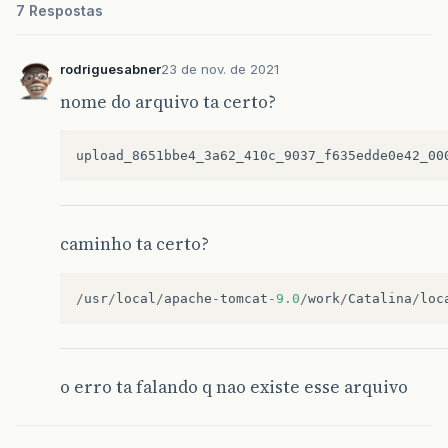
7 Respostas
rodriguesabner
23 de nov. de 2021
nome do arquivo ta certo?
upload_8651bbe4_3a62_410c_9037_f635edde0e42_00
caminho ta certo?
/
usr
/
local
/
apache
-
tomcat
-
9.0
/
work
/
Catalina
/
loc
o erro ta falando q nao existe esse arquivo