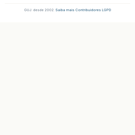
GUJ: desde 2002.
·
Saiba mais
·
Contribuidores
·
LGPD