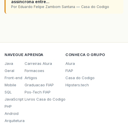
assincrona entre...
Por Eduardo Felipe Zambom Santana — Casa do Codigo
NAVEGUE
APRENDA
CONHECA O GRUPO
Java
Carreiras Alura
Alura
Geral
Formacoes
FIAP
Front-end
Artigos
Casa do Codigo
Mobile
Graduacao FIAP
Hipsters.tech
SQL
Pos-Tech FIAP
JavaScript
Livros Casa do Codigo
PHP
Android
Arquitetura