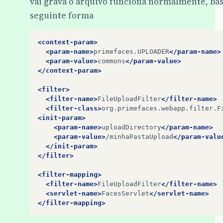
vai grava o arquivo funciona normalmente, bas
seguinte forma
<context-param>
<param-name>
primefaces.UPLOADER
</param-name>
<param-value>
commons
</param-value>
</context-param>
<filter>
<filter-name>
FileUploadFilter
</filter-name>
<filter-class>
org.primefaces.webapp.filter.F
<init-param>
<param-name>
uploadDirectory
</param-name>
<param-value>
/minhaPastaUpload
</param-valu
</init-param>
</filter>
<filter-mapping>
<filter-name>
FileUploadFilter
</filter-name>
<servlet-name>
FacesServlet
</servlet-name>
</filter-mapping>