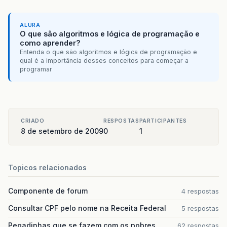
at
or
g
.
apache
.
catalina
.
core
.
StandardContex
at
or
g
.
apache
.
catalina
.
core
.
StandardHostVa
at
or
g
.
apache
.
catalina
.
val
ves
.
ErrorReportV
ALURA
at
or
g
.
apache
.
catalina
.
core
.
StandardEngine
O que são algoritmos e lógica de programação e
at
or
g
.
apache
.
catalina
.
connector
.
CoyoteAda
como aprender?
at
or
g
.
apache
.
coyote
.
http11
.
Http11Processo
Entenda o que são algoritmos e lógica de programação e
qual é a importância desses conceitos para começar a
at
or
g
.
apache
.
coyote
.
http11
.
Http11Protocol
programar
at
or
g
.
apache
.
to
mcat
.
util
.
net
.
JIoEndpoint$
at
java
.
lang
.
Thread
.
run
(
Unknown
Source
)
08
/
09
/
2009
11
:
39
:
32
or
g
.
apache
.
catalina
.
core
.
A
CRIADO
RESPOSTAS
PARTICIPANTES
8 de setembro de 2009
0
1
Topicos relacionados
Componente de forum
4 respostas
Consultar CPF pelo nome na Receita Federal
5 respostas
Pegadinhas que se fazem com os pobres
62 respostas