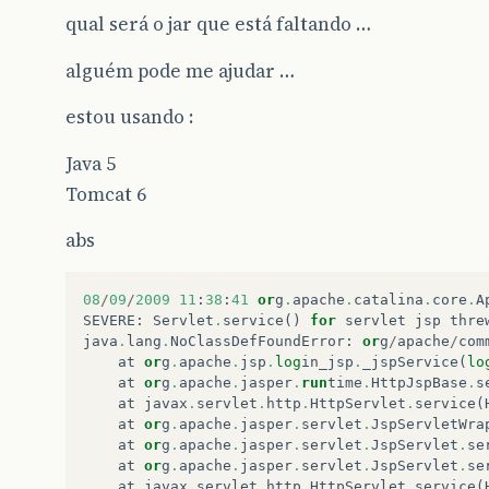
qual será o jar que está faltando …
alguém pode me ajudar …
estou usando :
Java 5
Tomcat 6
abs
08
/
09
/
2009
11
:
38
:
41
or
g
.
apache
.
catalina
.
core
.
A
SEVERE
:
Servlet
.
service
()
for
servlet
jsp
thre
java
.
lang
.
NoClassDefFoundError
:
or
g
/
apache
/
com
at
or
g
.
apache
.
jsp
.
log
in_jsp
.
_jspService
(
lo
at
or
g
.
apache
.
jasper
.
run
time
.
HttpJspBase
.
s
at
javax
.
servlet
.
http
.
HttpServlet
.
service
(
at
or
g
.
apache
.
jasper
.
servlet
.
JspServletWra
at
or
g
.
apache
.
jasper
.
servlet
.
JspServlet
.
se
at
or
g
.
apache
.
jasper
.
servlet
.
JspServlet
.
se
at
javax
.
servlet
.
http
.
HttpServlet
.
service
(