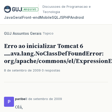
Discussoes de Programacao e
ARQUIVO
Tecnologia
Java
Geral
Front‑end
Mobile
SQL
JS
PHP
Android
GUJ
/
Assuntos Gerais
/
Topico
Erro ao inicializar Tomcat 6
.....ava.lang.NoClassDefFoundError:
org/apache/commons/el/ExpressionE
8 de setembro de 2009
0 respostas
paribe
8 de setembro de 2009
P
Olá,