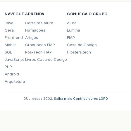
NAVEGUE
APRENDA
CONHECA O GRUPO
Java
Carreiras Alura
Alura
Geral
Formacoes
Lumina
Front-end
Artigos
FIAP
Mobile
Graduacao FIAP
Casa do Codigo
SQL
Pos-Tech FIAP
Hipsters.tech
JavaScript
Livros Casa do Codigo
PHP
Android
Arquitetura
GUJ: desde 2002.
·
Saiba mais
·
Contribuidores
·
LGPD