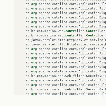
at
or
g
.
apache
.
catalina
.
core
.
ApplicationFil
at
or
g
.
apache
.
catalina
.
core
.
ApplicationFil
at
or
g
.
apache
.
catalina
.
core
.
ApplicationDis
at
or
g
.
apache
.
catalina
.
core
.
ApplicationDis
at
or
g
.
apache
.
catalina
.
core
.
ApplicationDis
at
or
g
.
apache
.
catalina
.
core
.
ApplicationDis
at
br
.
com
.
marisa
.
web
.
cont
roller
.
Cont
roller
at
br
.
com
.
marisa
.
web
.
cont
roller
.
Cont
roller
at
javax
.
servlet
.
http
.
HttpServlet
.
service
(
at
javax
.
servlet
.
http
.
HttpServlet
.
service
(
at
or
g
.
apache
.
catalina
.
core
.
ApplicationFil
at
or
g
.
apache
.
catalina
.
core
.
ApplicationFil
at
or
g
.
apache
.
catalina
.
core
.
ApplicationDis
at
or
g
.
apache
.
catalina
.
core
.
ApplicationDis
at
or
g
.
apache
.
catalina
.
core
.
ApplicationDis
at
or
g
.
apache
.
catalina
.
core
.
ApplicationDis
at
br
.
com
.
marisa
.
app
.
web
.
filter
.
SecurityFi
at
or
g
.
apache
.
catalina
.
core
.
ApplicationFil
at
or
g
.
apache
.
catalina
.
core
.
ApplicationFil
at
br
.
com
.
marisa
.
app
.
web
.
filter
.
SessionGar
at
or
g
.
apache
.
catalina
.
core
.
ApplicationFil
at
or
g
.
apache
.
catalina
.
core
.
ApplicationFil
at
or
g
.
apache
.
catalina
.
core
.
StandardWrappe