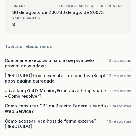
CRIADO
ULTIMA RESPOSTA
RESPOSTAS
30 de agosto de 2007
30 de ago. de 2007
5
PARTICIPANTES
3
Topicos relacionados
Compilar e executar uma classe java pelo
13 respostas
prompt do windows
[RESOLVIDO] Como executar função JavaScript
13 respostas
após página carregada
Java.lang.OutOfMemoryError: Java heap space
11 respostas
- Como resolver?
Como consultar CPF na Receita Federal usando
22 respostas
Web Service?
Como acessar localhost de forma externa?
13 respostas
[RESOLVIDO]