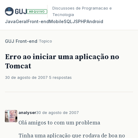
Discussoes de Programacao e
ARQUIVO
Tecnologia
Java
Geral
Front‑end
Mobile
SQL
JS
PHP
Android
GUJ
/
Front-end
/
Topico
Erro ao iniciar uma aplicação no
Tomcat
30 de agosto de 2007
5 respostas
analyser
30 de agosto de 2007
Olá amigos to com um problema
Tinha uma aplicação que rodava de boa no