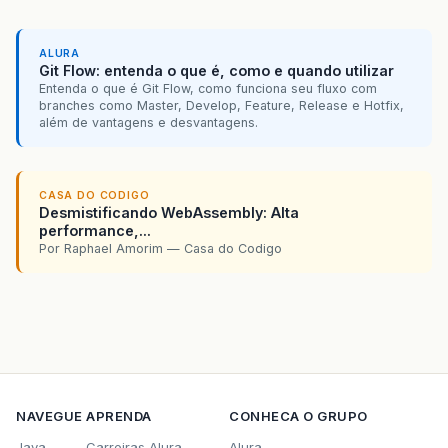
ALURA
Git Flow: entenda o que é, como e quando utilizar
Entenda o que é Git Flow, como funciona seu fluxo com
branches como Master, Develop, Feature, Release e Hotfix,
além de vantagens e desvantagens.
CASA DO CODIGO
Desmistificando WebAssembly: Alta
performance,...
Por Raphael Amorim — Casa do Codigo
NAVEGUE
APRENDA
CONHECA O GRUPO
Java
Carreiras Alura
Alura