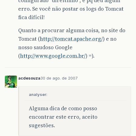
configurado “direitinho”, é pq deu algum
erro. Se você não postar os logs do Tomcat
fica difícil!
Quanto a procurar alguma coisa, no site do
Tomcat (
http://tomcat.apache.org/
) e no
nosso saudoso Google
(
http://www.google.com.br/
) =).
acdesouza
30 de ago. de 2007
analyser:
Alguma dica de como posso
encontrar este erro, aceito
sugestões.