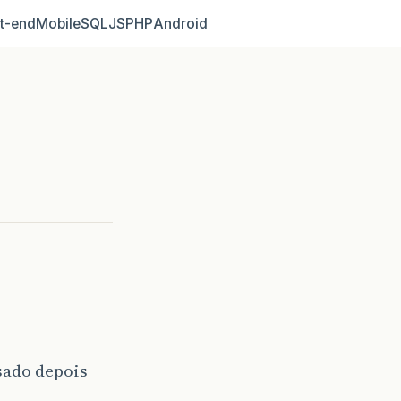
t‑end
Mobile
SQL
JS
PHP
Android
sado depois