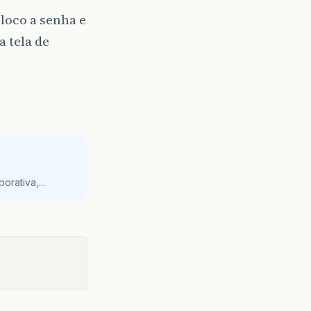
oloco a senha e
 tela de
orativa,...