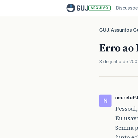
Discussoe
ARQUIVO
GUJ
Assuntos Ge
/
Erro ao
3 de junho de 200
necretoP
N
Pessoal,
Eu usav
Semna pa
junto ec