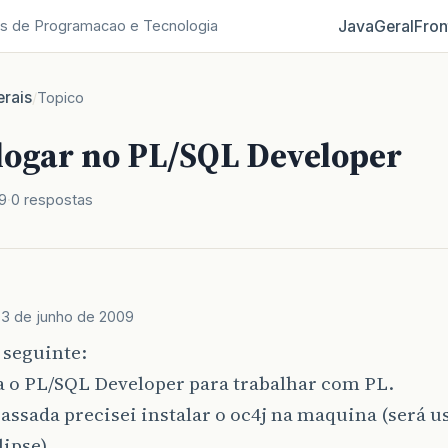
Java
Geral
Fron
s de Programacao e Tecnologia
rais
/
Topico
 logar no PL/SQL Developer
9
0 respostas
J
3 de junho de 2009
 seguinte:
a o PL/SQL Developer para trabalhar com PL.
ssada precisei instalar o oc4j na maquina (será u
lipse).