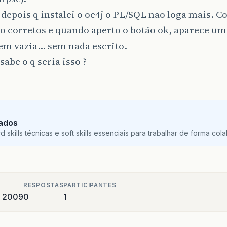
depois q instalei o oc4j o PL/SQL nao loga mais. C
o corretos e quando aperto o botão ok, aparece uma
m vazia… sem nada escrito.
abe o q seria isso ?
Dados
skills técnicas e soft skills essenciais para trabalhar de forma colab
RESPOSTAS
PARTICIPANTES
e 2009
0
1