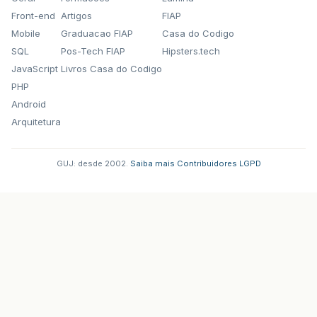
Front-end
Artigos
FIAP
Mobile
Graduacao FIAP
Casa do Codigo
SQL
Pos-Tech FIAP
Hipsters.tech
JavaScript
Livros Casa do Codigo
PHP
Android
Arquitetura
GUJ: desde 2002.
·
Saiba mais
·
Contribuidores
·
LGPD