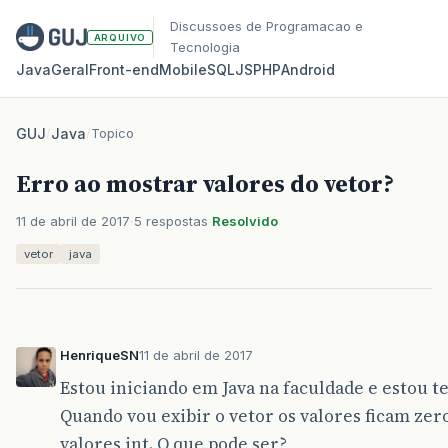
Discussoes de Programacao e
ARQUIVO
Tecnologia
Java
Geral
Front‑end
Mobile
SQL
JS
PHP
Android
GUJ
/
Java
/
Topico
Erro ao mostrar valores do vetor?
11 de abril de 2017
5 respostas
Resolvido
vetor
java
HenriqueSN
11 de abril de 2017
Estou iniciando em Java na faculdade e estou t
Quando vou exibir o vetor os valores ficam zer
valores int. O que pode ser?