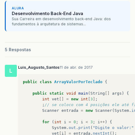
ALURA
Desenvolvimento Back-End Java
Sua Carreira em desenvolvimento back-end Java: dos
fundamentos à arquitetura de sistemas...
5 Respostas
Luis_Augusto_Santos
11 de abr. de 2017
L
public
class
ArrayValorPorTeclado
{
public
static
void
main
(
String
[]
args
)
{
int
vet
[]
=
new
int
[
3
]
;
;
// se coloco com 4 posições ele até f
Scanner
entrada
=
new
Scanner
(
System
.
i
for
(
int
i
=
0
;
i
<
3
;
i
++
)
{
System
.
out
.
print
(
"Digite o valor:"
vet
[
i
]
=
entrada
.
nextInt
();