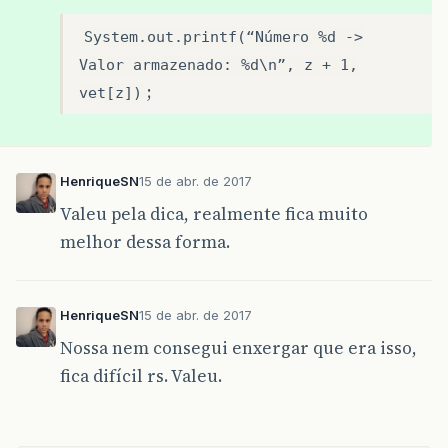
System.out.printf(“Número %d ->
Valor armazenado: %d\n”, z + 1,
;
vet[z])
HenriqueSN
15 de abr. de 2017
Valeu pela dica, realmente fica muito
melhor dessa forma.
HenriqueSN
15 de abr. de 2017
Nossa nem consegui enxergar que era isso,
fica difícil rs. Valeu.