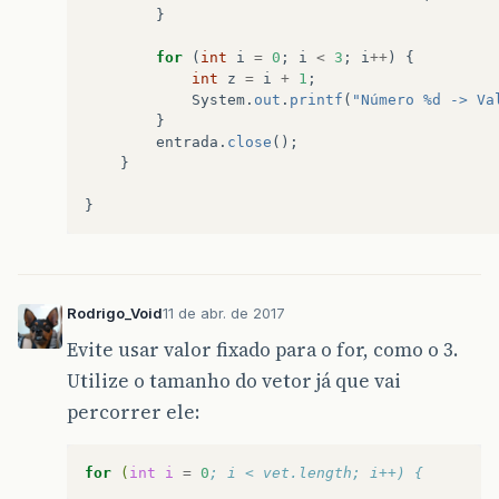
}
for
(
int
i
=
0
;
i
<
3
;
i
++
)
{
int
z
=
i
+
1
;
System
.
out
.
printf
(
"Número %d -> Va
}
entrada
.
close
();
}
}
Rodrigo_Void
11 de abr. de 2017
Evite usar valor fixado para o for, como o 3.
Utilize o tamanho do vetor já que vai
percorrer ele:
for
(
int
i
=
0
; i < vet.length; i++) {