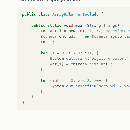
public
class
ArrayValorPorTeclado
{
public
static
void
main
(
String
[]
args
)
{
int
vet
[]
=
new
int
[
3
]
;
;
// se coloco 
Scanner
entrada
=
new
Scanner
(
System
.
i
int
i
;
for
(
i
=
0
;
i
<
3
;
i
++
)
{
System
.
out
.
print
(
"Digite o valor:"
vet
[
i
]
=
entrada
.
nextInt
();
}
for
(
int
z
=
0
;
z
<
3
;
z
++
)
{
System
.
out
.
printf
(
"Número %d -> Va
}
}
}