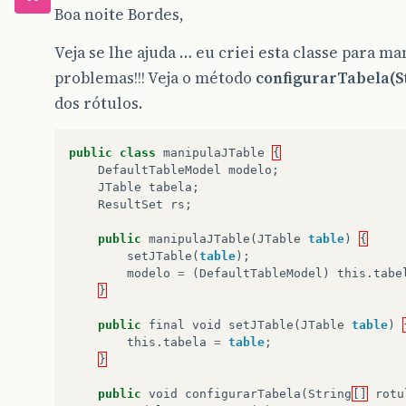
Boa noite Bordes,
Veja se lhe ajuda … eu criei esta classe para m
problemas!!! Veja o método
configurarTabela(St
dos rótulos.
public
class
manipulaJTable
{
DefaultTableModel
modelo
;
JTable
tabela
;
ResultSet
rs
;
public
manipulaJTable
(
JTable
table
)
{
setJTable
(
table
);
modelo
=
(
DefaultTableModel
)
this
.
tabe
}
public
final
void
setJTable
(
JTable
table
)
this
.
tabela
=
table
;
}
public
void
configurarTabela
(
String
[]
rotu