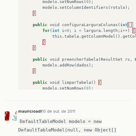
modelo
.
setNumRows
(
0
);
modelo
.
setColumnIdentifiers
(
rotulo
);
}
public
void
configuraLarguraColunas
(
int
[]
for
(
int
i
=
0
;
i
<
largura
.
length
;
i
++
)
{
this
.
tabela
.
getColumnModel
().
getCo
}
}
public
void
preencherTabela
(
ResultSet
rs
,
modelo
.
addRow
(
dados
);
}
public
void
limparTabela
()
{
modelo
.
setNumRows
(
0
);
}
public
void
removerColuna
(
int
coluna
)
{
mauricioadl
10 de out. de 2011
tabela
.
getColumnModel
().
removeColumn
(
t
}
DefaultTableModel modelo = new
}
DefaultTableModel(null, new Object[]