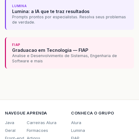
}
else
{
LUMINA
Lumina: a IA que te traz resultados
return
true
;
Prompts prontos por especialistas. Resolva seus problemas
}
de verdade.
}
@Override
public
Class
getColumnClass
(
int
c
)
{
FIAP
return
getValueAt
(
0
,
c
).
getClass
();
Graduacao em Tecnologia — FIAP
}
Analise e Desenvolvimento de Sistemas, Engenharia de
Software e mais
public
Tabela
getTabela
(
int
rowIndex
)
{
return
this
.
linhas
.
get
(
rowIndex
);
}
/**
     * Adiciona um registro no JTable da Class
     * @param tabela 
     */
public
void
addTabela
(
Tabela
tabela
)
{
NAVEGUE
APRENDA
CONHECA O GRUPO
// Adiciona o registro.
Java
Carreiras Alura
Alura
linhas
.
add
(
tabela
);
Geral
Formacoes
Lumina
// Pega a quantidade de registros e su
Front-end
Artigos
FIAP