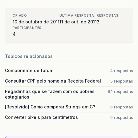
switch
(
columnIndex
)
{
case
(
0
):
CRIADO
ULTIMA RESPOSTA
RESPOSTAS
return
tabela
.
getDescricao
();
10 de outubro de 2011
11 de out. de 2011
3
case
(
1
):
PARTICIPANTES
return
tabela
.
getNome
();
4
case
(
2
):
return
tabela
.
getSchema
();
default
:
throw
new
IndexOutOfBoundsExce
Topicos relacionados
}
}
Componente de forum
4 respostas
@Override
Consultar CPF pelo nome na Receita Federal
5 respostas
public
String
getColumnName
(
int
column
){
Pegadinhas que se fazem com os pobres
62 respostas
estagiários
return
this
.
colunas
[
column
]
;
}
[Resolvido] Como comparar Strings em C?
6 respostas
@Override
Converter pixels para centímetros
9 respostas
public
boolean
isCellEditable
(
int
row
,
int
if
(
col
<
2
)
{
return
false
;