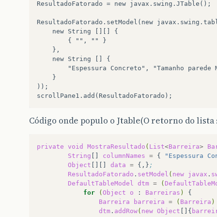
ResultadoFatorado = new javax.swing.JTable();

ResultadoFatorado.setModel(new javax.swing.tabl
    new String [][] {

        { "", "" }

    },

    new String [] {

        "Espessura Concreto", "Tamanho parede M
    }

));

Código onde populo o Jtable(O retorno do lista 
private
void
MostraResultado
(
List
<
Barreira
>
Ba
String
[]
columnNames
=
{
"Espessura Co
Object
[][]
data
=
{,}
;
ResultadoFatorado
.
setModel
(
new
javax
.
s
DefaultTableModel
dtm
=
(
DefaultTableM
for
(
Object
o
:
Barreiras
)
Barreira
barreira
=
(
Barreira
)
dtm
.
addRow
(
new
Object
[]{
barrei