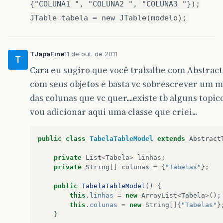
{"COLUNA1 ", "COLUNA2 ", "COLUNA3 "});
JTable tabela = new JTable(modelo);
TJapaFine
11 de out. de 2011
T
Cara eu sugiro que você trabalhe com Abstract
com seus objetos e basta vc sobrescrever um 
das colunas que vc quer....existe tb alguns topi
vou adicionar aqui uma classe que criei...
public
class
TabelaTableModel
extends
Abstract
private
List
<
Tabela
>
linhas
;
private
String
[]
colunas
=
{
"Tabelas"
};
public
TabelaTableModel
()
{
this
.
linhas
=
new
ArrayList
<
Tabela
>
();
this
.
colunas
=
new
String
[]
{
"Tabelas"
}
}