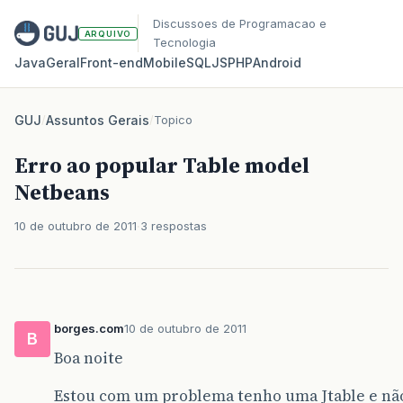
Discussoes de Programacao e
ARQUIVO
Tecnologia
Java
Geral
Front‑end
Mobile
SQL
JS
PHP
Android
GUJ
/
Assuntos Gerais
/
Topico
Erro ao popular Table model
Netbeans
10 de outubro de 2011
3 respostas
borges.com
10 de outubro de 2011
B
Boa noite
Estou com um problema tenho uma Jtable e não