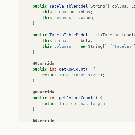
public
TabelaTableModel
(
String
[]
coluna
,
L
this
.
linhas
=
linhas
;
this
.
colunas
=
coluna
;
}
public
TabelaTableModel
(
List
<
Tabela
>
tabel
this
.
linhas
=
tabela
;
this
.
colunas
=
new
String
[]
{
"Tabelas"
}
@Override
public
int
getRowCount
()
{
return
this
.
linhas
.
size
();
}
@Override
public
int
getColumnCount
()
{
return
this
.
colunas
.
length
;
}
@Override
public
Object
getValueAt
(
int
rowIndex
,
int
Tabela
tabela
=
this
.
linhas
.
get
(
rowInd