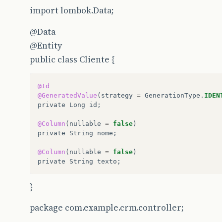
import lombok.Data;
@Data
@Entity
public class Cliente {
@Id
@GeneratedValue
(
strategy
=
GenerationType
.
IDEN
private
Long
id
;
@Column
(
nullable
=
false
)
private
String
nome
;
@Column
(
nullable
=
false
)
private
String
texto
;
}
package com.example.crm.controller;