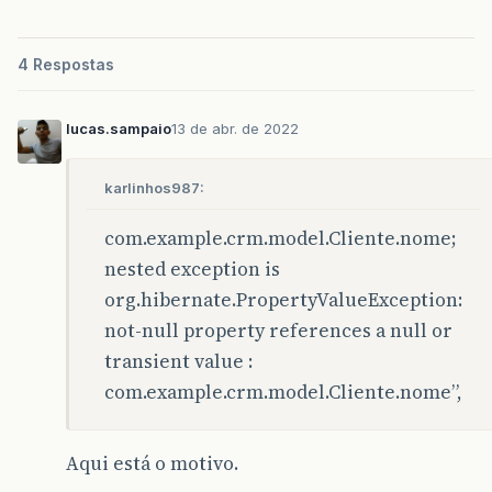
4 Respostas
lucas.sampaio
13 de abr. de 2022
karlinhos987:
com.example.crm.model.Cliente.nome;
nested exception is
org.hibernate.PropertyValueException:
not-null property references a null or
transient value :
com.example.crm.model.Cliente.nome”,
Aqui está o motivo.