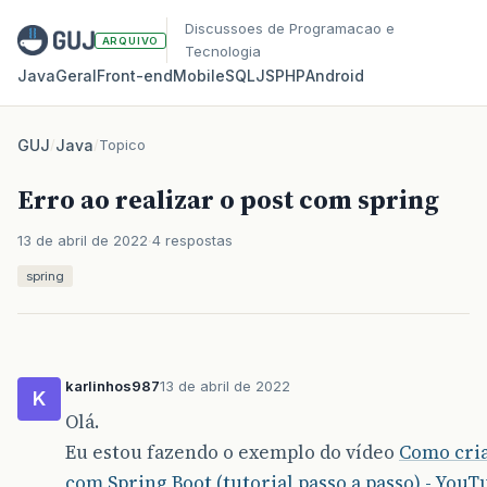
Discussoes de Programacao e
ARQUIVO
Tecnologia
Java
Geral
Front‑end
Mobile
SQL
JS
PHP
Android
GUJ
/
Java
/
Topico
Erro ao realizar o post com spring
13 de abril de 2022
4 respostas
spring
karlinhos987
13 de abril de 2022
K
Olá.
Eu estou fazendo o exemplo do vídeo
Como cri
com Spring Boot (tutorial passo a passo) - YouT