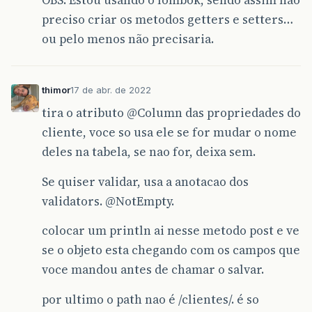
OBS: Estou usando o lombok, sendo assim não
preciso criar os metodos getters e setters…
ou pelo menos não precisaria.
thimor
17 de abr. de 2022
tira o atributo
@Column
das propriedades do
cliente, voce so usa ele se for mudar o nome
deles na tabela, se nao for, deixa sem.
Se quiser validar, usa a anotacao dos
validators.
@NotEmpty
.
colocar um println ai nesse metodo post e ve
se o objeto esta chegando com os campos que
voce mandou antes de chamar o salvar.
por ultimo o path nao é /clientes/. é so