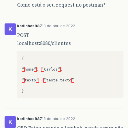
Como está o seu request no postman?
karlinhos987
13 de abr. de 2022
K
POST
localhost:8080/clientes
{
“
nome
”
:
“
Carlos
”
,
“
texto
”
:
“
teste
texto
”
}
karlinhos987
13 de abr. de 2022
K