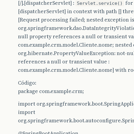
[/].[dispatcherServlet] :
for
Servlet.service()
[dispatcherServlet] in context with path [] thr
[Request processing failed; nested exception i
org.springframework.dao.DataIntegrityViolati
null property references a null or transient va
com.example.crm.model.Cliente.nome; nested e
org.hibernate.PropertyValueException: not-nu
references a null or transient value :
com.example.crm.model.Cliente.nome] with ro
Código:
package com.example.crm;
import org.springframework.boot.SpringAppli
import
org.springframework.boot.autoconfigure.Spri
@SpringBootApplication