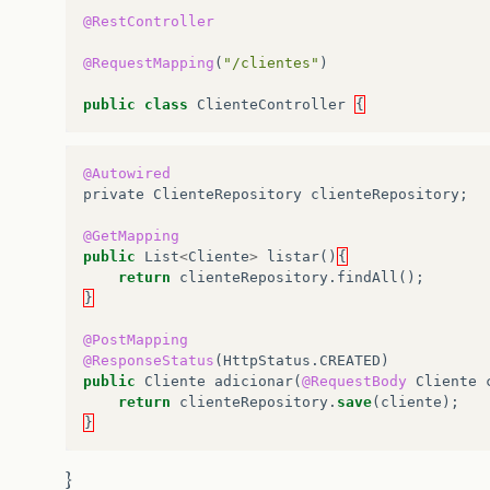
@RestController
@RequestMapping
(
"/clientes"
)
public
class
ClienteController
{
@Autowired
private
ClienteRepository
clienteRepository
;
@GetMapping
public
List
<
Cliente
>
listar
()
{
return
clienteRepository
.
findAll
();
}
@PostMapping
@ResponseStatus
(
HttpStatus
.
CREATED
)
public
Cliente
adicionar
(
@RequestBody
Cliente
return
clienteRepository
.
save
(
cliente
);
}
}