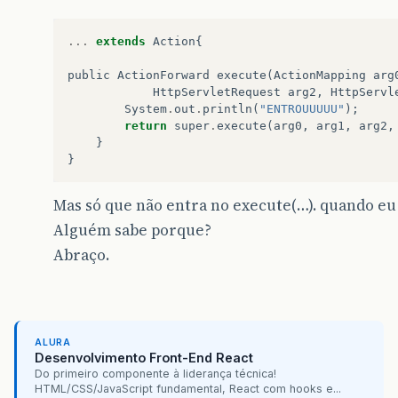
...
extends
Action
{
public
ActionForward
execute
(
ActionMapping
arg
HttpServletRequest
arg2
,
HttpServl
System
.
out
.
println
(
"ENTROUUUUU"
);
return
super
.
execute
(
arg0
,
arg1
,
arg2
,
}
}
Mas só que não entra no execute(…). quando eu d
Alguém sabe porque?
Abraço.
ALURA
Desenvolvimento Front-End React
Do primeiro componente à liderança técnica!
HTML/CSS/JavaScript fundamental, React com hooks e...