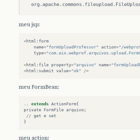
org.apache.commons.fileupload.FileUplo
meu jsp:
<
html
:
form
name
=
"formUploadProfessor"
action
=
"/webpro
type
=
"com.aix.webprof.arquivos.upload.Form
<
html
:
file
property
=
"arquivo"
name
=
"formUpload
<
html
:
submit
value
=
"ok"
/>
meu FormBean:
..
extends
ActionForm
{
private
FormFile
arquivo
;
//
get
e
set
}
meu action: