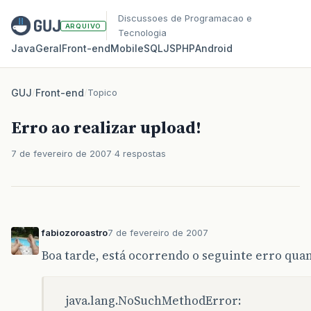
Discussoes de Programacao e
ARQUIVO
Tecnologia
Java
Geral
Front‑end
Mobile
SQL
JS
PHP
Android
GUJ
/
Front-end
/
Topico
Erro ao realizar upload!
7 de fevereiro de 2007
4 respostas
fabiozoroastro
7 de fevereiro de 2007
Boa tarde, está ocorrendo o seguinte erro qua
java.lang.NoSuchMethodError: