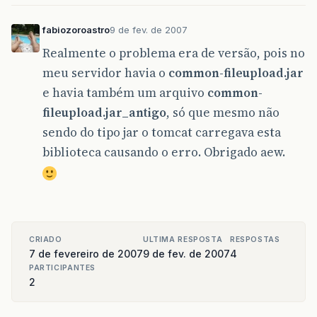
fabiozoroastro
9 de fev. de 2007
Realmente o problema era de versão, pois no
meu servidor havia o
common-fileupload.jar
e havia também um arquivo
common-
fileupload.jar_antigo
, só que mesmo não
sendo do tipo jar o tomcat carregava esta
biblioteca causando o erro. Obrigado aew.
CRIADO
ULTIMA RESPOSTA
RESPOSTAS
7 de fevereiro de 2007
9 de fev. de 2007
4
PARTICIPANTES
2