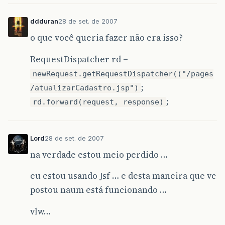
ddduran
28 de set. de 2007
o que você queria fazer não era isso?
RequestDispatcher rd =
newRequest.getRequestDispatcher(("/pages
;
/atualizarCadastro.jsp")
;
rd.forward(request, response)
Lord
28 de set. de 2007
na verdade estou meio perdido …
eu estou usando Jsf … e desta maneira que vc
postou naum está funcionando …
vlw…