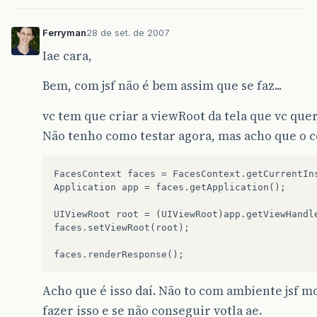
Ferryman
28 de set. de 2007
Iae cara,
Bem, com jsf não é bem assim que se faz...
vc tem que criar a viewRoot da tela que vc quer
Não tenho como testar agora, mas acho que o c
FacesContext faces = FacesContext.getCurrentIns
Application app = faces.getApplication();

UIViewRoot root = (UIViewRoot)app.getViewHandle
faces.setViewRoot(root);

Acho que é isso daí. Não to com ambiente jsf m
fazer isso e se não conseguir votla ae.