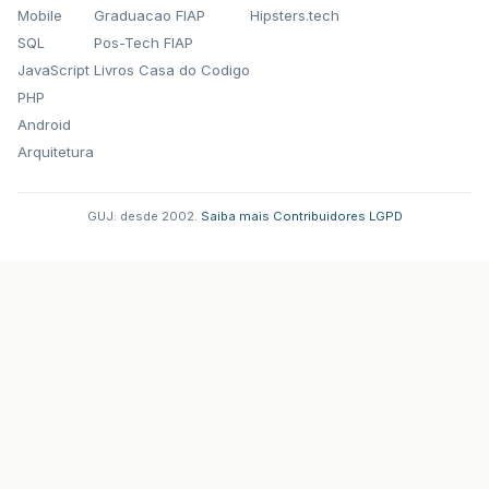
Mobile
Graduacao FIAP
Hipsters.tech
SQL
Pos-Tech FIAP
JavaScript
Livros Casa do Codigo
PHP
Android
Arquitetura
GUJ: desde 2002.
·
Saiba mais
·
Contribuidores
·
LGPD