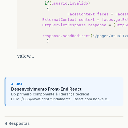
if
(
usuario
.
isValido
)
FacesContext
faces
=
Faces
ExternalContext
context
=
faces
.
getEx
HttpServletResponse
response
=
(
HttpS
response
.
sendRedirect
(
"/pages/atualiz
valew…
ALURA
Desenvolvimento Front-End React
Do primeiro componente à liderança técnica!
HTML/CSS/JavaScript fundamental, React com hooks e...
4 Respostas