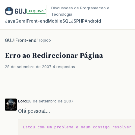
Discussoes de Programacao e
ARQUIVO
Tecnologia
Java
Geral
Front‑end
Mobile
SQL
JS
PHP
Android
GUJ
/
Front-end
/
Topico
Erro ao Redirecionar Página
28 de setembro de 2007
4 respostas
Lord
28 de setembro de 2007
Olá pessoal…
Estou
com
um
problema
e
naum
consigo
resolver