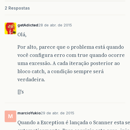
System
.
out
.
println
(
""
);
2 Respostas
System
.
out
.
printf
(
"REPROVADO!.\n"
)
}
}
getAdicted
28 de abr. de 2015
public
static
void
main
(
String
[]
args
){
double
[]
notas
=
new
double
[
4
]
;
Olá,
double
media
=
0
;
le_notas
(
notas
);
Por alto, parece que o problema está quando
calcula_media
(
notas
);
você configura erro com true quando ocorre
}
}
uma excessão. A cada iteração posterior ao
bloco catch, a condição sempre será
verdadeira.
[]'s
marcioYukio
29 de abr. de 2015
M
Quando a Exception é lançada o Scanner esta se