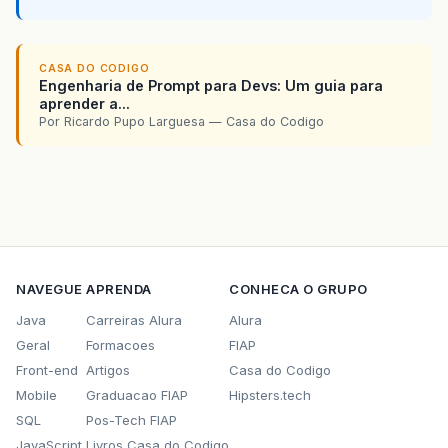
CASA DO CODIGO
Engenharia de Prompt para Devs: Um guia para
aprender a...
Por Ricardo Pupo Larguesa — Casa do Codigo
NAVEGUE
APRENDA
CONHECA O GRUPO
Java
Carreiras Alura
Alura
Geral
Formacoes
FIAP
Front-end
Artigos
Casa do Codigo
Mobile
Graduacao FIAP
Hipsters.tech
SQL
Pos-Tech FIAP
JavaScript
Livros Casa do Codigo