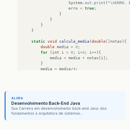
System
.
out
.
print
(
"\nERRO. 
erro
=
true
;
}
}
}
}
static
void
calcula_media
(
double
[]
notas
){
double
media
=
0
;
for
(
int
i
=
0
;
i
<
4
;
i
++
){
media
=
media
+
notas
[
i
]
;
}
media
=
media
/
4
;
if
(
media
>=
7.0
){
System
.
out
.
println
(
""
);
System
.
out
.
printf
(
"APROVADO!\n"
);
}
else
if
(
media
>=
4.0
&&
media
<
7.0
)
ALURA
System
.
out
.
println
(
""
);
Desenvolvimento Back-End Java
System
.
out
.
printf
(
"EM FINAL!\n"
);
Sua Carreira em desenvolvimento back-end Java: dos
media
=
10.0
-
media
;
fundamentos à arquitetura de sistemas...
System
.
out
.
printf
(
"VOCE PRECISA TI
}
else
if
(
media
<
4.0
){