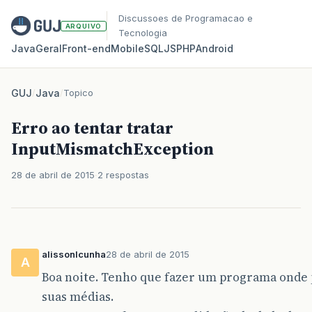
Discussoes de Programacao e
ARQUIVO
Tecnologia
Java
Geral
Front‑end
Mobile
SQL
JS
PHP
Android
GUJ
/
Java
/
Topico
Erro ao tentar tratar
InputMismatchException
28 de abril de 2015
2 respostas
alissonlcunha
28 de abril de 2015
A
Boa noite. Tenho que fazer um programa onde p
suas médias.