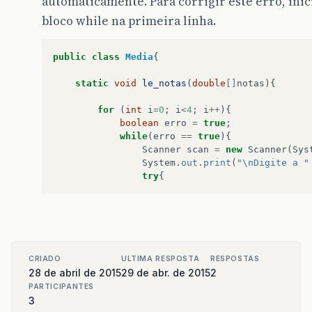
automaticamente. Para corrigir este erro, inic
bloco while na primeira linha.
public
class
Media
{
static
void
le_notas
(
double
[]
notas
){
for
(
int
i
=
0
;
i
<
4
;
i
++
){
boolean
erro
=
true
;
while
(
erro
==
true
){
Scanner
scan
=
new
Scanner
(
Sys
System
.
out
.
print
(
"\nDigite a "
try
{
CRIADO
ULTIMA RESPOSTA
RESPOSTAS
28 de abril de 2015
29 de abr. de 2015
2
PARTICIPANTES
3