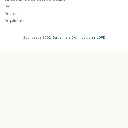
PHP
Android
Arquitetura
GUJ: desde 2002.
·
Saiba mais
·
Contribuidores
·
LGPD