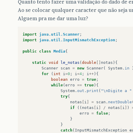
Quanto tento fazer uma validação do dado de en
Ao se colocar qualquer caracter que não seja 
Alguem pra me dar uma luz?
import
java.util.Scanner
;
import
java.util.InputMismatchException
;
public
class
Media
{
static
void
le_notas
(
double
[]
notas
){
Scanner
scan
=
new
Scanner
(
System
.
in
for
(
int
i
=
0
;
i
<
4
;
i
++
){
boolean
erro
=
true
;
while
(
erro
==
true
){
System
.
out
.
print
(
"\nDigite a "
try
{
notas
[
i
]
=
scan
.
nextDouble
if
((
notas
[
i
]
/
notas
[
i
]
)
erro
=
false
;
}
}
catch
(
InputMismatchException
e