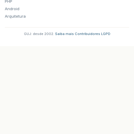
PHP
Android
Arquitetura
GUJ: desde 2002.
·
Saiba mais
·
Contribuidores
·
LGPD