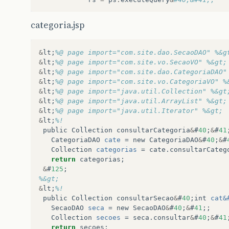
while
&
#40;rs.next&#40;&#41;&#41; 
categoria.jsp
SecaoVO
seca
=
new
SecaoVO
&
#40
seca
.
setCod
&
#40; rs.getInt&#40
&
lt
;
%@ page import="com.site.dao.SecaoDAO" %&g
seca
.
setNome
&
#40; rs.getString
&
lt
;
%@ page import="com.site.vo.SecaoVO" %&gt;
seca
.
setCodCat
&
#40; rs.getInt&
&
lt
;
%@ page import="com.site.dao.CategoriaDAO"
secoes
.
add
&
#40;seca&#41;;
&
lt
;
%@ page import="com.site.vo.CategoriaVO" %
&
lt
;
%@ page import="java.util.Collection" %&gt
&
#125;
&
lt
;
%@ page import="java.util.ArrayList" %&gt;
&
lt
;
%@ page import="java.util.Iterator" %&gt;
return
secoes
;
&
lt
;
%!
public
Collection
consultarCategoria
&
#
40
;
&
#
41
&
#125; catch &#40; SQLException se &#4
CategoriaDAO
cate
=
new
CategoriaDAO
&
#
40
;
&
#
Collection
categorias
=
cate
.
consultarCateg
se
.
printStackTrace
&
#40;&#41;;
return
categorias
;
&
#
125
;
&
#125; 
%&gt;
&
lt
;
%!
return
secoes
;
public
Collection
consultarSecao
&
#
40
;
int
cat&
SecaoDAO
seca
=
new
SecaoDAO
&
#
40
;
&
#
41
;;
&
#125; // end consultar
Collection
secoes
=
seca
.
consultar
&
#
40
;
&
#
41
return
secoes
;