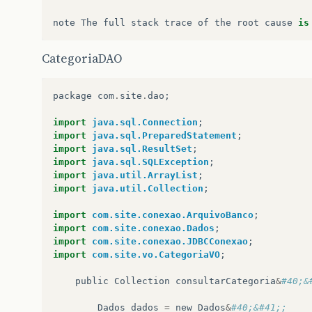
note
The
full
stack
trace
of
the
root
cause
is
CategoriaDAO
package
com
.
site
.
dao
;
import
java.sql.Connection
;
import
java.sql.PreparedStatement
;
import
java.sql.ResultSet
;
import
java.sql.SQLException
;
import
java.util.ArrayList
;
import
java.util.Collection
;
import
com.site.conexao.ArquivoBanco
;
import
com.site.conexao.Dados
;
import
com.site.conexao.JDBCConexao
;
import
com.site.vo.CategoriaVO
;
public
Collection
consultarCategoria
&
#40;&
Dados
dados
=
new
Dados
&
#40;&#41;;