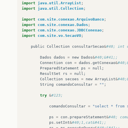
import
java.util.ArrayList
;
&
#125; catch &#40; SQLException se &#4
import
java.util.Collection
;
se
.
printStackTrace
&
#40;&#41;;
import
com.site.conexao.ArquivoBanco
;
import
com.site.conexao.Dados
;
&
#125; 
import
com.site.conexao.JDBCConexao
;
import
com.site.vo.SecaoVO
;
return
categorias
;
public
Collection
consultarSecao
&
#40; int 
&
#125; // end consultar
Dados
dados
=
new
Dados
&
#40;&#41;;
Connection
con
=
dados
.
getConexao
&
#40;
PreparedStatement
ps
=
null
;
ResultSet
rs
=
null
;
Collection
secoes
=
new
ArrayList
&
#40;
String
comandoConsultar
=
""
;
try
&
#123;
comandoConsultar
=
"select * from 
ps
=
con
.
prepareStatement
&
#40; com
ps
.
setInt
&
#40;1,cat&#41;;
rs
=
ps
.
executeQuery
&
#40;&#41;;