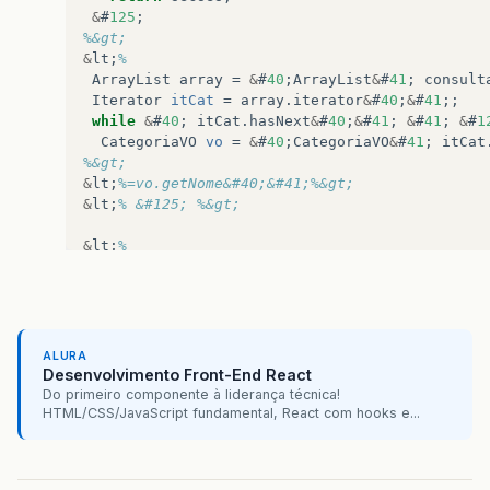
&
#
125
;
%&gt;
&
lt
;
%
ArrayList
array
=
&
#
40
;
ArrayList
&
#
41
;
consult
Iterator
itCat
=
array
.
iterator
&
#
40
;
&
#
41
;;
while
&
#
40
;
itCat
.
hasNext
&
#
40
;
&
#
41
;
&
#
41
;
&
#
1
CategoriaVO
vo
=
&
#
40
;
CategoriaVO
&
#
41
;
itCat
%&gt;
&
lt
;
%=vo.getNome&#40;&#41;%&gt;
&
lt
;
% &#125; %&gt;
&
lt
;
%
int
cat
=
Integer
.
parseInt
&
#
40
;
request
.
getPa
ArrayList
array2
=
&
#
40
;
ArrayList
&
#
41
;
consul
Iterator
itSec
=
array2
.
iterator
&
#
40
;
&
#
41
;;
while
&
#
40
;
itSec
.
hasNext
&
#
40
;
&
#
41
;
&
#
41
;
&
#
1
SecaoVO
vo
=
&
#
40
;
SecaoVO
&
#
41
;
itSec
.
next
&
#
4
ALURA
%&gt;
Desenvolvimento Front-End React
&
lt
;
%=vo.getNome%&gt;
Do primeiro componente à liderança técnica!
&
lt
;
% &#125; %&gt;
HTML/CSS/JavaScript fundamental, React com hooks e...