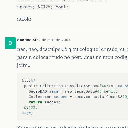
secoes; &#125; %&gt;
:okok:
dandaoPJ
29 de mai. de 2006
D
nao, nao, desculpe…é q eu coloquei errado, eu 
para n colocar tudo no post…mas no meu codig
jeito…
&
lt
;
%! 
public
Collection
consultarSecao
&
#
40
;
int
cat&
SecaoDAO
seca
=
new
SecaoDAO
&
#
40
;
&
#
41
;;
Collection
secoes
=
seca
.
consultarSecao
&
#
40
return
secoes
;
&
#
125
;
%&gt;
E ainda assim, esta dando akele erro…o q sera?