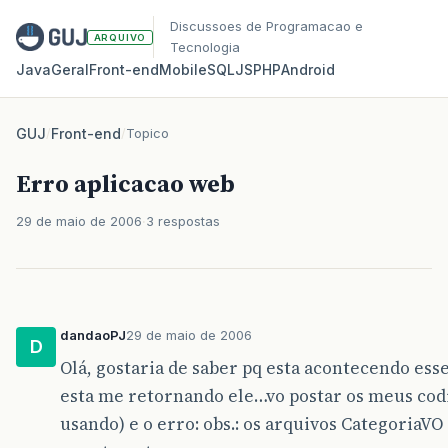
Discussoes de Programacao e
ARQUIVO
Tecnologia
Java
Geral
Front‑end
Mobile
SQL
JS
PHP
Android
GUJ
/
Front-end
/
Topico
Erro aplicacao web
29 de maio de 2006
3 respostas
dandaoPJ
29 de maio de 2006
D
Olá, gostaria de saber pq esta acontecendo esse
esta me retornando ele…vo postar os meus cod
usando) e o erro: obs.: os arquivos CategoriaV