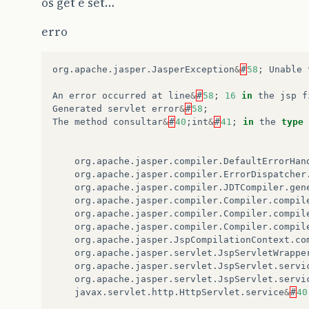
os get e set…
erro
org
.
apache
.
jasper
.
JasperException
&
#
58
;
Unable
An
error
occurred
at
line
&
#
58
;
16
in
the
jsp
f
Generated
servlet
error
&
#
58
;
The
method
consultar
&
#
40
;
int
&
#
41
;
in
the
type
org
.
apache
.
jasper
.
compiler
.
DefaultErrorHan
org
.
apache
.
jasper
.
compiler
.
ErrorDispatcher
org
.
apache
.
jasper
.
compiler
.
JDTCompiler
.
gen
org
.
apache
.
jasper
.
compiler
.
Compiler
.
compil
org
.
apache
.
jasper
.
compiler
.
Compiler
.
compil
org
.
apache
.
jasper
.
compiler
.
Compiler
.
compil
org
.
apache
.
jasper
.
JspCompilationContext
.
co
org
.
apache
.
jasper
.
servlet
.
JspServletWrappe
org
.
apache
.
jasper
.
servlet
.
JspServlet
.
servi
org
.
apache
.
jasper
.
servlet
.
JspServlet
.
servi
javax
.
servlet
.
http
.
HttpServlet
.
service
&
#
40