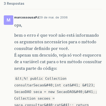
3 Respostas
marcossousaPJ
29 de mai. de 2006
M
opa,
bem o erro é que você não está informando
os argumentos necessários para o método
consultar definido por você.
É apenas um descuido, veja só você esqueceu
de a variável cat para o teu método consultar
nesta parte do código:
&lt;%! public Collection
consultarSecao&#40;int cat&#41; &#123;
SecaoDAO seca = new SecaoDAO&#40;&#41;;
Collection secoes =
seca.consultar&#40;cat&#41;; return