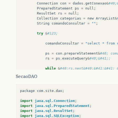
Connection
con
=
dados
.
getConexao
&
#40;
PreparedStatement
ps
=
null
;
ResultSet
rs
=
null
;
Collection
categorias
=
new
ArrayList
&
String
comandoConsultar
=
""
;
try
&
#123;
comandoConsultar
=
"select * from 
ps
=
con
.
prepareStatement
&
#40; com
rs
=
ps
.
executeQuery
&
#40;&#41;;
while
&
#40;rs.next&#40;&#41;&#41; 
SecaoDAO
CategoriaVO
cate
=
new
Categor
cate
.
setCod
&
#40; rs.getInt&#40
cate
.
setNome
&
#40; rs.getString
package
com
.
site
.
dao
;
categorias
.
add
&
#40;cate&#41;;
import
java.sql.Connection
;
&
#125;
import
java.sql.PreparedStatement
;
import
java.sql.ResultSet
;
return
categorias
;
import
java.sql.SQLException
;