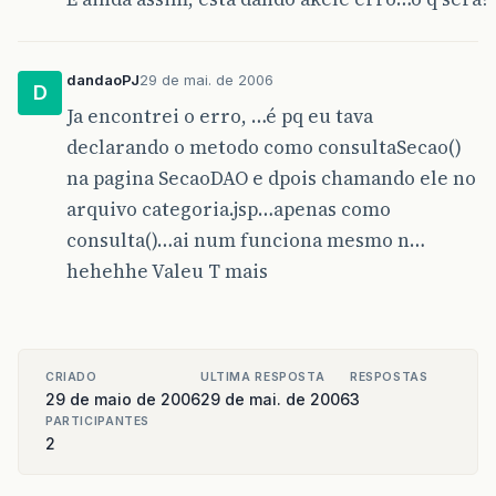
dandaoPJ
29 de mai. de 2006
D
Ja encontrei o erro, …é pq eu tava
declarando o metodo como consultaSecao()
na pagina SecaoDAO e dpois chamando ele no
arquivo categoria.jsp…apenas como
consulta()…ai num funciona mesmo n…
hehehhe Valeu T mais
CRIADO
ULTIMA RESPOSTA
RESPOSTAS
29 de maio de 2006
29 de mai. de 2006
3
PARTICIPANTES
2