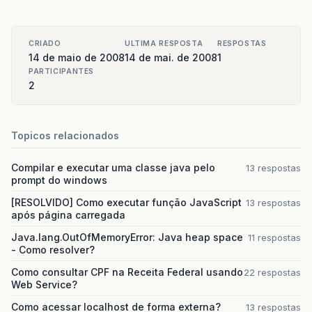
CRIADO
ULTIMA RESPOSTA
RESPOSTAS
14 de maio de 2008
14 de mai. de 2008
1
PARTICIPANTES
2
Topicos relacionados
Compilar e executar uma classe java pelo
13 respostas
prompt do windows
[RESOLVIDO] Como executar função JavaScript
13 respostas
após página carregada
Java.lang.OutOfMemoryError: Java heap space
11 respostas
- Como resolver?
Como consultar CPF na Receita Federal usando
22 respostas
Web Service?
Como acessar localhost de forma externa?
13 respostas