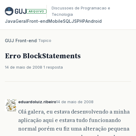
Discussoes de Programacao e
ARQUIVO
Tecnologia
Java
Geral
Front‑end
Mobile
SQL
JS
PHP
Android
GUJ
/
Front-end
/
Topico
Erro BlockStatements
14 de maio de 2008
1 resposta
eduardoluiz.ribeiro
14 de maio de 2008
Olá galera, eu estava desenvolvendo a minha
aplicação aqui e estava tudo funcionando
normal porém eu fiz uma alteração pequena