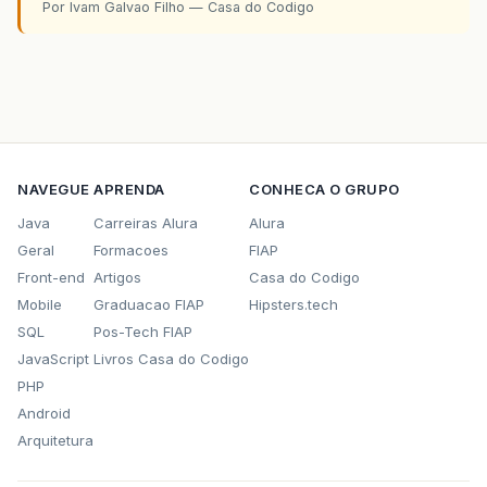
Por Ivam Galvao Filho — Casa do Codigo
NAVEGUE
APRENDA
CONHECA O GRUPO
Java
Carreiras Alura
Alura
Geral
Formacoes
FIAP
Front-end
Artigos
Casa do Codigo
Mobile
Graduacao FIAP
Hipsters.tech
SQL
Pos-Tech FIAP
JavaScript
Livros Casa do Codigo
PHP
Android
Arquitetura