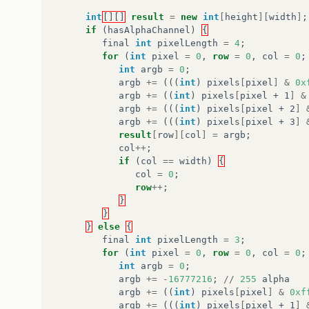
int
[][]
result
=
new
int
[
height
][
width
]
;
if
(
hasAlphaChannel
)
{
final
int
pixelLength
=
4
;
for
(
int
pixel
=
0
,
row
=
0
,
col
=
0
;
int
argb
=
0
;
argb
+=
(((
int
)
pixels
[
pixel
]
&
0x
argb
+=
((
int
)
pixels
[
pixel + 1
]
&
argb
+=
(((
int
)
pixels
[
pixel + 2
]
argb
+=
(((
int
)
pixels
[
pixel + 3
]
result
[
row
][
col
]
=
argb
;
col
++
;
if
(
col
==
width
)
{
col
=
0
;
row
++
;
}
}
}
else
{
final
int
pixelLength
=
3
;
for
(
int
pixel
=
0
,
row
=
0
,
col
=
0
;
int
argb
=
0
;
argb
+=
-
16777216
;
//
255
alpha
argb
+=
((
int
)
pixels
[
pixel
]
&
0xf
argb
+=
(((
int
)
pixels
[
pixel + 1
]