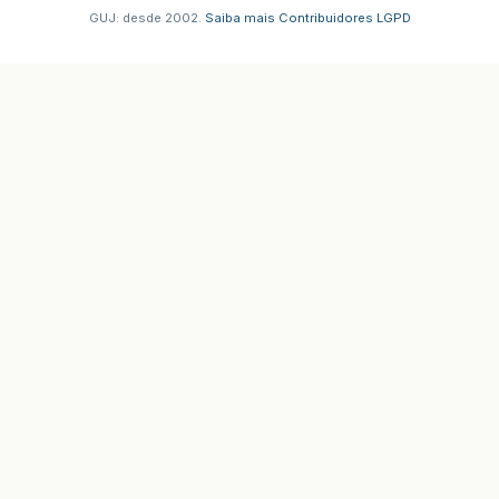
GUJ: desde 2002.
·
Saiba mais
·
Contribuidores
·
LGPD