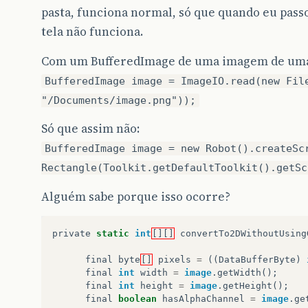
pasta, funciona normal, só que quando eu pas
tela não funciona.
Com um BufferedImage de uma imagem de uma 
BufferedImage image = ImageIO.read(new Fil
"/Documents/image.png"));
Só que assim não:
BufferedImage image = new Robot().createSc
Rectangle(Toolkit.getDefaultToolkit().getSc
Alguém sabe porque isso ocorre?
private
static
int
[][]
convertTo2DWithoutUsing
final
byte
[]
pixels
=
((
DataBufferByte
)
final
int
width
=
image
.
getWidth
();
final
int
height
=
image
.
getHeight
();
final
boolean
hasAlphaChannel
=
image
.
ge