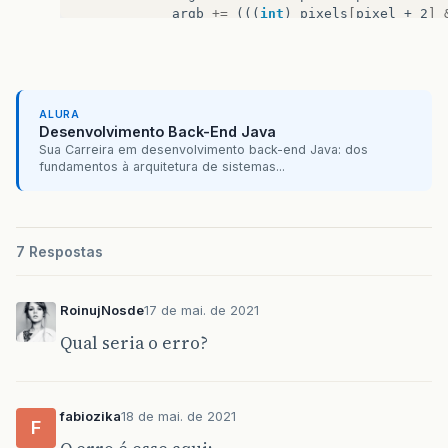
argb
+=
(((
int
)
pixels
[
pixel + 2
]
result
[
row
][
col
]
=
argb
;
col
++
;
if
(
col
==
width
)
{
col
=
0
;
row
++
;
ALURA
}
Desenvolvimento Back-End Java
}
Sua Carreira em desenvolvimento back-end Java: dos
}
fundamentos à arquitetura de sistemas...
return
result
;
}
7 Respostas
RoinujNosde
17 de mai. de 2021
Qual seria o erro?
fabiozika
18 de mai. de 2021
F