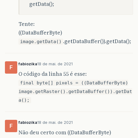
getData();
Tente:
((DataBufferByte)
.getDataBuffer()).getData();
image.getData()
fabiozika
18 de mai. de 2021
F
O código da linha 55 é esse:
final byte[] pixels = ((DataBufferByte)
image.getRaster().getDataBuffer()).getDat
a();
fabiozika
18 de mai. de 2021
F
Não deu certo com ((DataBufferByte)