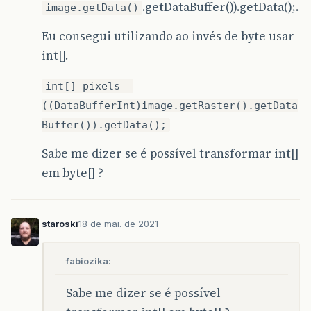
.getDataBuffer()).getData();.
image.getData()
Eu consegui utilizando ao invés de byte usar
int[].
int[] pixels =
((DataBufferInt)image.getRaster().getData
Buffer()).getData();
Sabe me dizer se é possível transformar int[]
em byte[] ?
staroski
18 de mai. de 2021
fabiozika:
Sabe me dizer se é possível