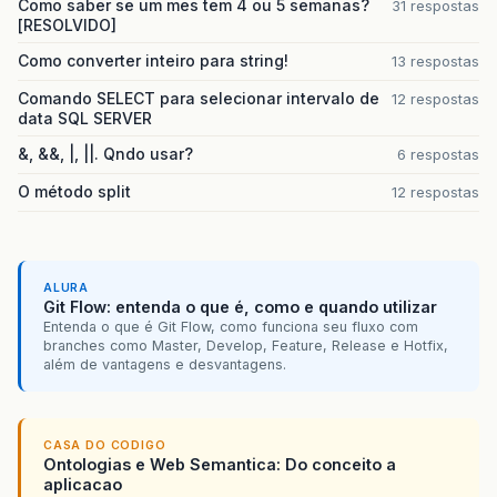
Como saber se um mes tem 4 ou 5 semanas?
31 respostas
[RESOLVIDO]
Como converter inteiro para string!
13 respostas
Comando SELECT para selecionar intervalo de
12 respostas
data SQL SERVER
&, &&, |, ||. Qndo usar?
6 respostas
O método split
12 respostas
ALURA
Git Flow: entenda o que é, como e quando utilizar
Entenda o que é Git Flow, como funciona seu fluxo com
branches como Master, Develop, Feature, Release e Hotfix,
além de vantagens e desvantagens.
CASA DO CODIGO
Ontologias e Web Semantica: Do conceito a
aplicacao