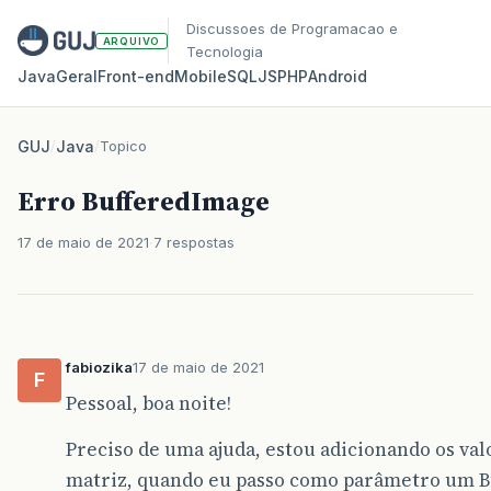
Discussoes de Programacao e
ARQUIVO
Tecnologia
Java
Geral
Front‑end
Mobile
SQL
JS
PHP
Android
GUJ
/
Java
/
Topico
Erro BufferedImage
17 de maio de 2021
7 respostas
fabiozika
17 de maio de 2021
F
Pessoal, boa noite!
Preciso de uma ajuda, estou adicionando os v
matriz, quando eu passo como parâmetro um 