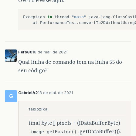
O erro é esse aqui:
Exception
in
thread
"main"
java
.
lang
.
ClassCast
at
PerformanceTest
.
convertTo2DWithoutUsing
Fefo80
18 de mai. de 2021
Qual linha de comando tem na linha 55 do
seu código?
GabrielA2
18 de mai. de 2021
G
fabiozika:
final byte[] pixels = ((DataBufferByte)
.getDataBuffer()).
image.getRaster()