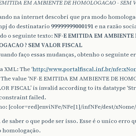
 EMITIDA EM AMBIENTE DE HOMOLOGACAO - SEM 
ando na internet descobri que pra modo homologaç
npj do destinatario
99999999000191
e na razão soci
do o seguinte texto:
NF-E EMITIDA EM AMBIENTE 
GACAO ? SEM VALOR FISCAL
uando faço essas mudanças, obtenho o seguinte er
a XML: The ‘
http://www.portalfiscal.inf.br/nfe:xN
 - The value ‘NF-E EMITIDA EM AMBIENTE DE HO
R FISCAL’ is invalid according to its datatype ‘Str
constraint failed.
ho: [color=red]enviNFe/NFe[1]/infNFe/dest/xNome/
 de saber o que pode ser isso. Esse é o unico erro 
 homologação.