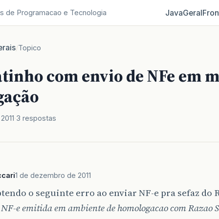
Java
Geral
Fron
s de Programacao e Tecnologia
rais
/
Topico
atinho com envio de NFe em 
gação
2011
3 respostas
cari
1 de dezembro de 2011
tendo o seguinte erro ao enviar NF-e pra sefaz do 
: NF-e emitida em ambiente de homologacao com Razao So