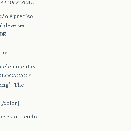
VALOR FISCAL
ão é preciso
al deve ser
DE
ro:
ome
’ element is
MOLOGACAO ?
ing’ - The
[/color]
que estou tendo