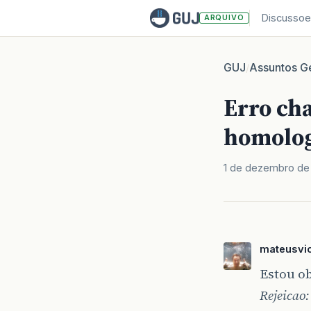
Discussoe
ARQUIVO
GUJ
Assuntos Ge
/
Erro ch
homolo
1 de dezembro de 
mateusvic
Estou ob
Rejeicao