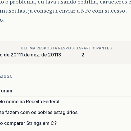
o o problema, eu tava usando cedilha, caracteres e
J
>
99999999000191
</
CNPJ
>
me
>
NF
-
E
EMITIDA
EM
AMBIENTE
DE
HOMOLOGACAO
-
SEM
V
inusculas, ja consegui enviar a NFe com sucesso.
erDest
>
o.
r
>
DUQUE
DE
CAXIAS
SALA
03
</
xLgr
>
>
25
</
nro
>
irro
>
CENTRO
</
xBairro
>
n
>
4304903
</
cMun
>
n
>
CASCA
</
xMun
>
ULTIMA RESPOSTA
RESPOSTAS
PARTICIPANTES
RS
</
UF
>
o de 2011
1 de dez. de 2011
3
2
>
99260000
</
CEP
>
is
>
1058
</
cPais
>
is
>
BRASIL
</
xPais
>
nados
e
>
33471808
</
fone
>
derDest
>
forum
[
telefone
removido
]
</
IE
>
st
>
lo nome na Receita Federal
nItem
=
"1"
>
d
>
se fazem com os pobres estagiários
od
>
1325
</
cProd
>
o comparar Strings em C?
N
>
7898488101875
</
cEAN
>
od
>
TONER
HP
REM
35
A
PRETO
</
xProd
>