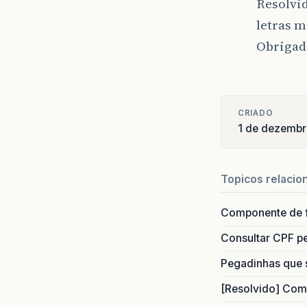
Resolvid
<
CNP
<
xNo
letras m
-
<
end
Obrigad
<
xLg
<
nro
<
xBa
<
cMu
<
xMu
CRIADO
<
UF
>
1 de dezembr
<
CEP
<
cPa
<
xPa
Topicos relacio
<
fon
</
en
Componente de 
<
IE
>
</
de
Consultar CPF pe
-
<
det
-
<
pro
Pegadinhas que 
<
cPr
[Resolvido] Com
<
cEA
<
xPr