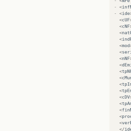
-
<
NFe
-
<
inf
-
<
ide
<
cUF
<
cNF
<
nat
<
ind
<
mod
<
ser
<
nNF
<
dEm
<
tpN
<
cMu
<
tpI
<
tpE
<
cDV
<
tpA
<
fin
<
pro
<
ver
</
id