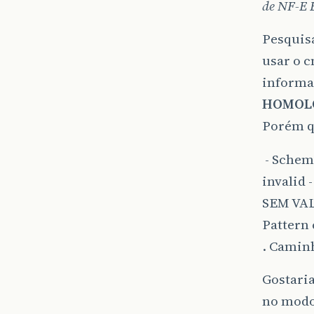
de NF-E
Pesquis
usar o c
informa
HOMOLO
Porém q
- Schem
invalid
SEM VALO
Pattern 
. Camin
Gostaria
no modo