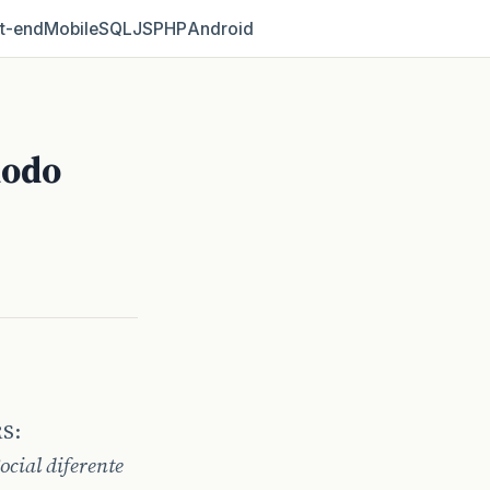
t‑end
Mobile
SQL
JS
PHP
Android
modo
RS:
cial diferente