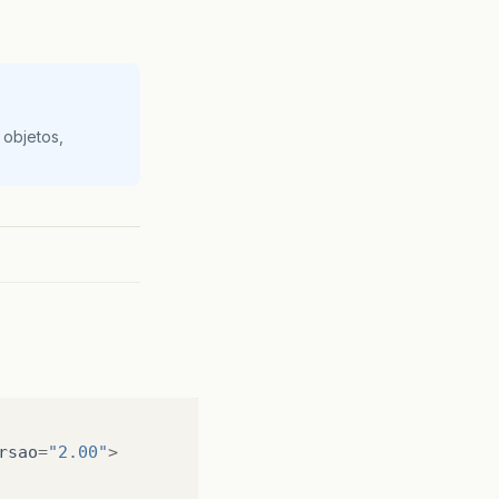
 objetos,
rsao
=
"2.00"
>