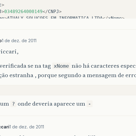
t
>
J
>
034
89264000149
</
CNPJ
>
me
>
ATUALY
SOLUCOES
EM
INFORMATICA
LTDA
</
xNome
>
nt
>
ATUALY
SOLUCOES
EM
INFORMATICA
LTDA
</
xFant
>
erEmit
>
r
>
RUA
TIRADENTES
-
SALA
01
</
xLgr
>
o
1 de dez. de 2011
>
307
</
nro
>
iccari,
irro
>
CENTRO
</
xBairro
>
n
>
4304903
</
cMun
>
erificada se na tag
não há caracteres espec
n
>
CASCA
</
xMun
>
xNome
RS
</
UF
>
ação estranha , porque segundo a mensagem de err
>
99260000
</
CEP
>
is
>
1058
</
cPais
>
is
>
BRASIL
</
xPais
>
e
>
[
telefone
removido
]
</
fone
>
e um
onde deveria aparece um
?
-
derEmit
>
[
telefone
removido
]
</
IE
>
>
1
</
CRT
>
it
>
cari
1 de dez. de 2011
t
>