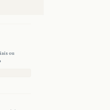
iais ou
o