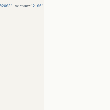
02008"
versao
=
"2.00"
>