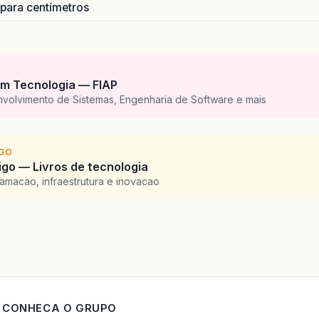
 para centímetros
>
53
</
NCM
>
P
>
5102
</
CFOP
>
m
>
UN
</
uCom
>
m
>
1.0000
</
qCom
>
Com
>
70.0000
</
vUnCom
>
m Tecnologia — FIAP
od
>
70.00
</
vProd
>
nvolvimento de Sistemas, Engenharia de Software e mais
NTrib
>
7898488101875
</
cEANTrib
>
ib
>
UN
</
uTrib
>
ib
>
1.0000
</
qTrib
>
IGO
Trib
>
70.0000
</
vUnTrib
>
go — Livros de tecnologia
Tot
>
1
</
indTot
>
amacao, infraestrutura e inovacao
od
>
osto
>
S
>
SSN102
>
g
>
0
</
orig
>
SN
>
102
</
CSOSN
>
MSSN102
>
MS
>
CONHECA O GRUPO
>