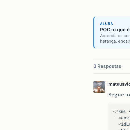
ALURA
POO: o que é
Aprenda os con
herança, encap
3 Respostas
mateusvic
Segue m
<?
xml
-
<
env
<
idL