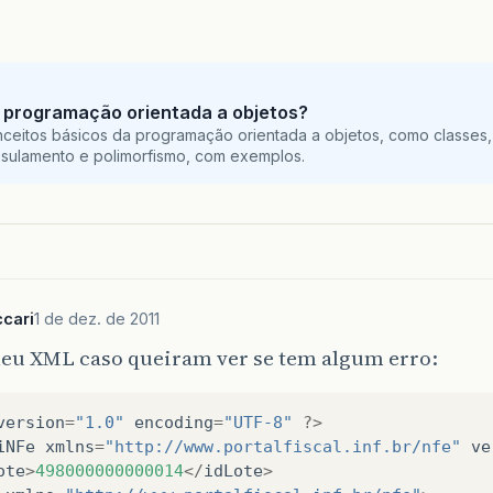
 programação orientada a objetos?
ceitos básicos da programação orientada a objetos, como classes,
sulamento e polimorfismo, com exemplos.
cari
1 de dez. de 2011
eu XML caso queiram ver se tem algum erro:
version
=
"1.0"
encoding
=
"UTF-8"
?>
iNFe
xmlns
=
"http://www.portalfiscal.inf.br/nfe"
ve
ote
>
498000000000014
</
idLote
>