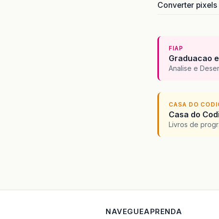
Converter pixels
<
NCM
<
CFO
<
uCo
<
qCo
FIAP
<
vUn
Graduacao e
<
vPr
Analise e Dese
<
cEA
<
uTr
<
qTr
CASA DO COD
<
vUn
Casa do Codi
<
ind
Livros de progr
</
pr
-
<
imp
-
<
ICM
-
<
ICM
<
ori
<
CSO
</
IC
</
IC
NAVEGUE
APRENDA
-
<
IPI