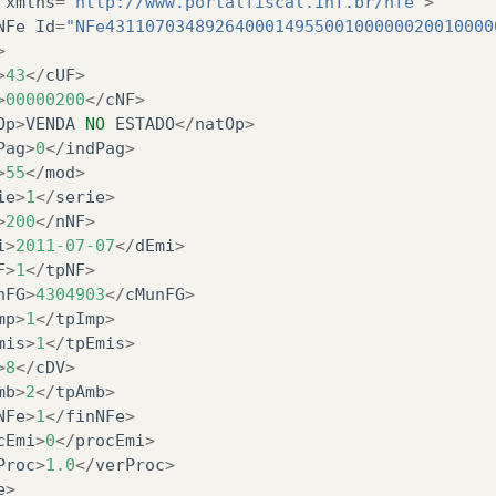
xmlns
=
"http://www.portalfiscal.inf.br/nfe"
>
NFe
Id
=
"NFe431107034892640001495500100000020010000
>
>
43
</
cUF
>
>
00000200
</
cNF
>
Op
>
VENDA
NO
ESTADO
</
natOp
>
Pag
>
0
</
indPag
>
>
55
</
mod
>
ie
>
1
</
serie
>
>
200
</
nNF
>
i
>
2011
-07-07
</
dEmi
>
F
>
1
</
tpNF
>
nFG
>
4304903
</
cMunFG
>
mp
>
1
</
tpImp
>
mis
>
1
</
tpEmis
>
>
8
</
cDV
>
mb
>
2
</
tpAmb
>
NFe
>
1
</
finNFe
>
cEmi
>
0
</
procEmi
>
Proc
>
1.0
</
verProc
>
e
>