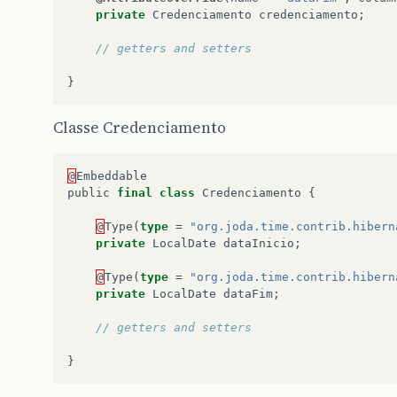
private
Credenciamento
credenciamento
;
// getters and setters
}
Classe Credenciamento
@
Embeddable
public
final
class
Credenciamento
{
@
Type
(
type
=
"org.joda.time.contrib.hibern
private
LocalDate
dataInicio
;
@
Type
(
type
=
"org.joda.time.contrib.hibern
private
LocalDate
dataFim
;
// getters and setters
}