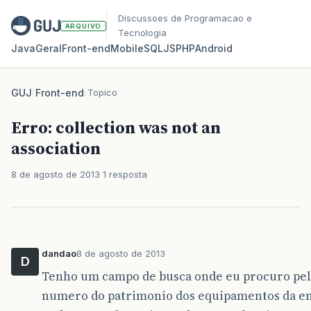
Discussoes de Programacao e
ARQUIVO
Tecnologia
Java
Geral
Front‑end
Mobile
SQL
JS
PHP
Android
GUJ
/
Front-end
/
Topico
Erro: collection was not an
association
8 de agosto de 2013
1 resposta
dandao
8 de agosto de 2013
D
Tenho um campo de busca onde eu procuro pel
numero do patrimonio dos equipamentos da e