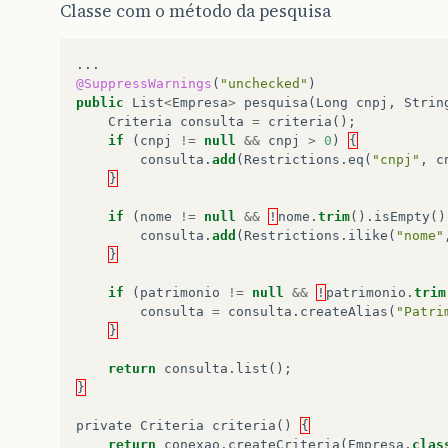
Classe com o método da pesquisa
...
@SuppressWarnings
(
"unchecked"
)
public
List
<
Empresa
>
pesquisa
(
Long
cnpj
,
Strin
Criteria
consulta
=
criteria
();
if
(
cnpj
!=
null
&&
cnpj
>
0
)
{
consulta
.
add
(
Restrictions
.
eq
(
"cnpj"
,
c
}
if
(
nome
!=
null
&&
!
nome
.
trim
().
isEmpty
()
consulta
.
add
(
Restrictions
.
ilike
(
"nome"
}
if
(
patrimonio
!=
null
&&
!
patrimonio
.
trim
consulta
=
consulta
.
createAlias
(
"Patri
}
return
consulta
.
list
();
}
private
Criteria
criteria
()
{
return
conexao
.
createCriteria
(
Empresa
.
clas