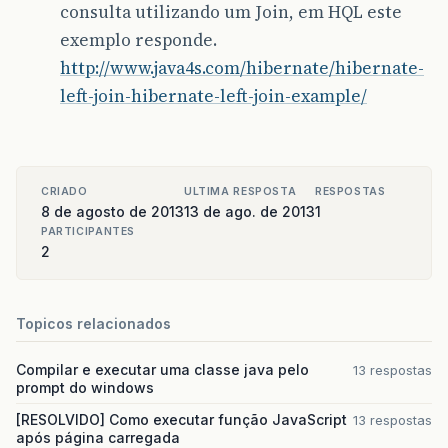
consulta utilizando um Join, em HQL este
exemplo responde.
http://www.java4s.com/hibernate/hibernate-
left-join-hibernate-left-join-example/
CRIADO
ULTIMA RESPOSTA
RESPOSTAS
8 de agosto de 2013
13 de ago. de 2013
1
PARTICIPANTES
2
Topicos relacionados
Compilar e executar uma classe java pelo
13 respostas
prompt do windows
[RESOLVIDO] Como executar função JavaScript
13 respostas
após página carregada