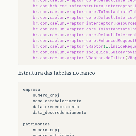
br
.
com
.
caelum
.
vraptor
.
core
.
DefaultIntercep
br
.
com
.
brb
.
cme
.
infraestrutura
.
interceptor
.
br
.
com
.
caelum
.
vraptor
.
core
.
ToInstantiateIn
br
.
com
.
caelum
.
vraptor
.
core
.
DefaultIntercep
br
.
com
.
caelum
.
vraptor
.
interceptor
.
Resource
br
.
com
.
caelum
.
vraptor
.
core
.
ToInstantiateIn
br
.
com
.
caelum
.
vraptor
.
core
.
DefaultIntercep
br
.
com
.
caelum
.
vraptor
.
core
.
EnhancedRequest
br
.
com
.
caelum
.
vraptor
.
VRaptor
$1
.
insideRequ
br
.
com
.
caelum
.
vraptor
.
ioc
.
guice
.
GuiceProvi
br
.
com
.
caelum
.
vraptor
.
VRaptor
.
doFilter
(
VRa
Estrutura das tabelas no banco
empresa

	numero_cnpj

	nome_estabelecimento

	data_credenciamento

	data_descredenciamento

patrimonios

	numero_cnpj
