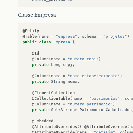
Classe Empresa
@Entity
@Table
(
name
=
"empresa"
,
schema
=
"projetos"
)
public
class
Empresa
{
@Id
@Column
(
name
=
"numero_cnpj"
)
private
Long
cnpj
;
@Column
(
name
=
"nome_estabelecimento"
)
private
String
nome
;
@ElementCollection
@CollectionTable
(
name
=
"patrimonios"
,
sch
@Column
(
name
=
"numero_patrimonio"
)
private
Set
<
String
>
PatrimoniosCadastrados
@Embedded
@AttributeOverrides
({
@AttributeOverride
(
n
@AttributeOverride
(
name
=
"dataFim"
,
colum