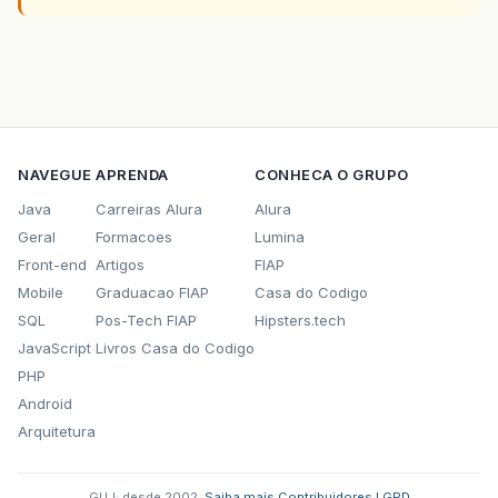
NAVEGUE
APRENDA
CONHECA O GRUPO
Java
Carreiras Alura
Alura
Geral
Formacoes
Lumina
Front-end
Artigos
FIAP
Mobile
Graduacao FIAP
Casa do Codigo
SQL
Pos-Tech FIAP
Hipsters.tech
JavaScript
Livros Casa do Codigo
PHP
Android
Arquitetura
GUJ: desde 2002.
·
Saiba mais
·
Contribuidores
·
LGPD