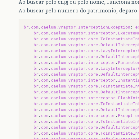
Ao buscar pelo cnpj ou pelo nome, funciona n
Ao buscar pelo numero do patrimonio, deparo-
br
.
com
.
caelum
.
vraptor
.
InterceptionException
:
e
br
.
com
.
caelum
.
vraptor
.
interceptor
.
ExecuteM
br
.
com
.
caelum
.
vraptor
.
core
.
ToInstantiateIn
br
.
com
.
caelum
.
vraptor
.
core
.
DefaultIntercep
br
.
com
.
caelum
.
vraptor
.
core
.
LazyInterceptor
br
.
com
.
caelum
.
vraptor
.
core
.
DefaultIntercep
br
.
com
.
caelum
.
vraptor
.
interceptor
.
Paramete
br
.
com
.
caelum
.
vraptor
.
core
.
LazyInterceptor
br
.
com
.
caelum
.
vraptor
.
core
.
DefaultIntercep
br
.
com
.
caelum
.
vraptor
.
interceptor
.
Instanti
br
.
com
.
caelum
.
vraptor
.
core
.
ToInstantiateIn
br
.
com
.
caelum
.
vraptor
.
core
.
DefaultIntercep
br
.
com
.
caelum
.
vraptor
.
interceptor
.
FlashInt
br
.
com
.
caelum
.
vraptor
.
core
.
ToInstantiateIn
br
.
com
.
caelum
.
vraptor
.
core
.
DefaultIntercep
br
.
com
.
caelum
.
vraptor
.
interceptor
.
Exceptio
br
.
com
.
caelum
.
vraptor
.
core
.
ToInstantiateIn
br
.
com
.
caelum
.
vraptor
.
core
.
DefaultIntercep
br
.
com
.
caelum
.
vraptor
.
core
.
ToInstantiateIn