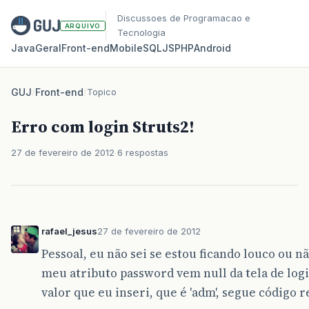
Discussoes de Programacao e
ARQUIVO
Tecnologia
Java
Geral
Front‑end
Mobile
SQL
JS
PHP
Android
GUJ
/
Front-end
/
Topico
Erro com login Struts2!
27 de fevereiro de 2012
6 respostas
rafael_jesus
27 de fevereiro de 2012
Pessoal, eu não sei se estou ficando louco ou 
meu atributo password vem null da tela de log
valor que eu inseri, que é 'adm', segue código 