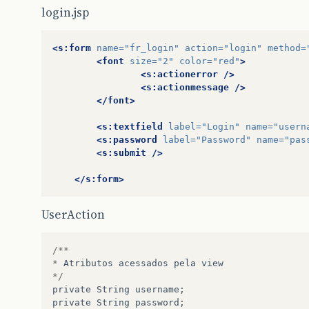
login.jsp
<s:form
name=
"fr_login"
action=
"login"
method=
<font
size=
"2"
color=
"red"
>
<s:actionerror
/>
<s:actionmessage
/>
</font>
<s:textfield
label=
"Login"
name=
"usern
<s:password
label=
"Password"
name=
"pas
<s:submit
/>
</s:form>
UserAction
/**
*
Atributos
acessados
pela
view
*/
private
String
username
;
private
String
password
;