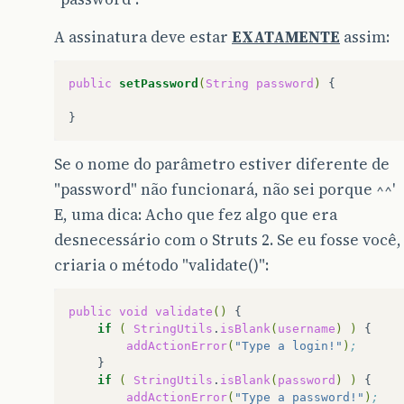
A assinatura deve estar
EXATAMENTE
assim:
public
setPassword
(
String
password
)
Se o nome do parâmetro estiver diferente de
"password" não funcionará, não sei porque ^^'
E, uma dica: Acho que fez algo que era
desnecessário com o Struts 2. Se eu fosse você,
criaria o método "validate()":
public
void
validate
()
if
(
StringUtils
.
isBlank
(
username
)
)
{
addActionError
(
"Type a login!"
)
;  
}
if
(
StringUtils
.
isBlank
(
password
)
)
{
addActionError
(
"Type a password!"
)
;  