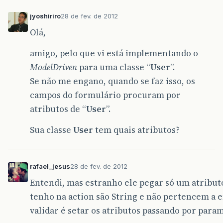
	 * Caminhos das páginas jsps
jyoshiriro
28 de fev. de 2012
	 */
private
static
final
String
PAGINA_LOGIN
=
Olá,
// private static final String PAGINA_ADM_
// "/WEB-INF/content/admin/home.jsp";
amigo, pelo que vi está implementando o
private
static
final
String
PAGINA_USER_HO
ModelDriven
para uma classe “
User
”.
/**
Se não me engano, quando se faz isso, os
	 * Atributo que permite efetuar as operaçõ
	 */
campos do formulário procuram por
private
UserRepository
repository
;
atributos de “
User
”.
/**
Sua classe
User
tem quais atributos?
	 * Atributo que representa um usuário
	 */
private
User
user
;
rafael_jesus
28 de fev. de 2012
/**
	 * Login do usuário
Entendi, mas estranho ele pegar só um atributo 
	 */
tenho na action são String e não pertencem a e
private
String
username
;
validar é setar os atributos passando por parame
/**