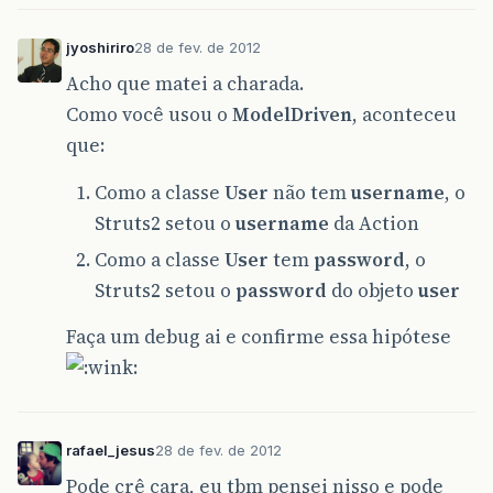
if
(
getActionErrors
().
size
()
>
0
return
INPUT
;
jyoshiriro
28 de fev. de 2012
}
user
.
setLogin
(
username
);
Acho que matei a charada.
user
.
setPassword
(
password
);
Como você usou o
ModelDriven
, aconteceu
user
=
repository
.
userWithLogin
(
us
if
(
user
==
null
)
{
que:
addActionError
(
"User not found
return
INPUT
;
Como a classe
User
não tem
username
, o
}
Struts2 setou o
username
da Action
session
.
put
(
"user"
,
user
);
return
SUCCESS
;
Como a classe
User
tem
password
, o
}
catch
(
Exception
e
)
{
log
.
error
(
e
.
getLocalizedMessage
(),
Struts2 setou o
password
do objeto
user
addActionError
(
"A expected error h
session
.
clear
();
Faça um debug ai e confirme essa hipótese
return
ERROR
;
}
}
public
final
String
getUsername
()
{
rafael_jesus
28 de fev. de 2012
return
username
;
}
Pode crê cara, eu tbm pensei nisso e pode