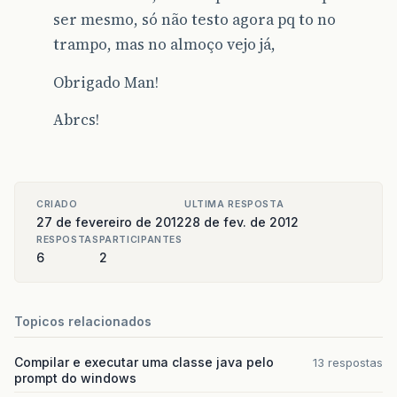
ser mesmo, só não testo agora pq to no
public
final
void
setUsername
(
String
usern
this
.
username
=
username
;
trampo, mas no almoço vejo já,
}
Obrigado Man!
public
final
String
getPassword
()
{
return
password
;
Abrcs!
}
public
final
void
setPassword
(
String
passw
this
.
password
=
password
;
}
CRIADO
ULTIMA RESPOSTA
public
void
setRepository
(
UserRepository
r
27 de fevereiro de 2012
28 de fev. de 2012
this
.
repository
=
repository
;
RESPOSTAS
PARTICIPANTES
}
6
2
public
User
getModel
()
{
return
user
;
}
Topicos relacionados
}
Compilar e executar uma classe java pelo
13 respostas
prompt do windows