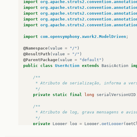
import
org.apache.struts2.convention.annotatio
import
org.apache.struts2.convention.annotatio
import
org.apache.struts2.convention.annotatio
import
org.apache.struts2.convention.annotatio
import
org.apache.struts2.convention.annotatio
import
com.opensymphony.xwork2.ModelDriven
;
@Namespace
(
value
=
"/"
)
@ResultPath
(
value
=
"/"
)
@ParentPackage
(
value
=
"default"
)
public
class
UserAction
extends
BasicAction
im
/**
	 * Atributo de serialização, informa a ver
	 */
private
static
final
long
serialVersionUID
/**
	 * Atributo de log, grava mensagens e avis
	 */
private
Logger
log
=
Logger
.
getLogger
(
getC
/**