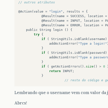
// outros atributos
@
Action
(
value
=
"login"
,
results
=
{
@
Result
(
name
=
SUCCESS
,
location
=
@
Result
(
name
=
INPUT
,
location
=
P
@
Result
(
name
=
ERROR
,
location
=
P
public
String
login
()
{
try
{
if
(
StringUtils
.
isBlank
(
username
)
addActionError
(
"Type a login!"
}
if
(
StringUtils
.
isBlank
(
password
)
addActionError
(
"Type a passwor
}
if
(
getActionErrors
().
size
()
>
0
return
INPUT
;
}
// resto do código e g
Lembrando que o username vem com valor da jsp
Abrcs!