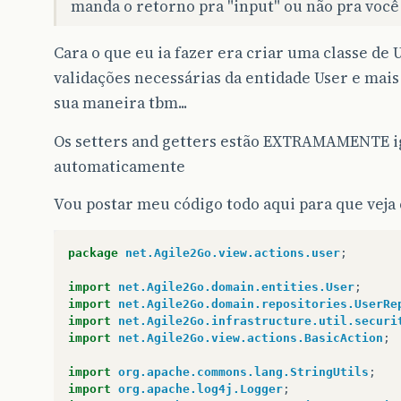
manda o retorno pra "input" ou não pra você ;
Cara o que eu ia fazer era criar uma classe de 
validações necessárias da entidade User e mais
sua maneira tbm...
Os setters and getters estão EXTRAMAMENTE i
automaticamente
Vou postar meu código todo aqui para que veja
package
net.Agile2Go.view.actions.user
;
import
net.Agile2Go.domain.entities.User
;
import
net.Agile2Go.domain.repositories.UserRe
import
net.Agile2Go.infrastructure.util.securi
import
net.Agile2Go.view.actions.BasicAction
;
import
org.apache.commons.lang.StringUtils
;
import
org.apache.log4j.Logger
;