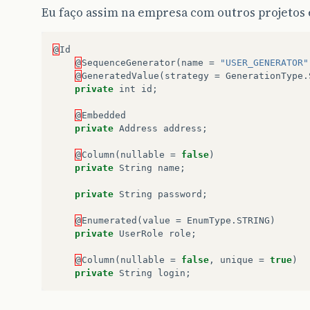
	 * Senha do usuário
Eu faço assim na empresa com outros projetos e f
	 */
private
String
password
;
@
Id
/**
@
SequenceGenerator
(
name
=
"USER_GENERATOR"
	 * Este bloco de código será executado no 
@
GeneratedValue
(
strategy
=
GenerationType
.
	 * super(), para que o user não start com 
private
int
id
;
	 */
{
@
Embedded
user
=
user
==
null
?
new
User
()
:
use
private
Address
address
;
}
@
Column
(
nullable
=
false
)
@Action
(
value
=
"login"
,
results
=
{
private
String
name
;
@Result
(
name
=
SUCCESS
,
location
=
@Result
(
name
=
INPUT
,
location
=
P
private
String
password
;
@Result
(
name
=
ERROR
,
location
=
P
public
String
login
()
{
@
Enumerated
(
value
=
EnumType
.
STRING
)
try
{
private
UserRole
role
;
if
(
StringUtils
.
isBlank
(
username
)
addActionError
(
"Type a login!"
@
Column
(
nullable
=
false
,
unique
=
true
)
}
private
String
login
;
if
(
StringUtils
.
isBlank
(
password
)
addActionError
(
"Type a passwor
}