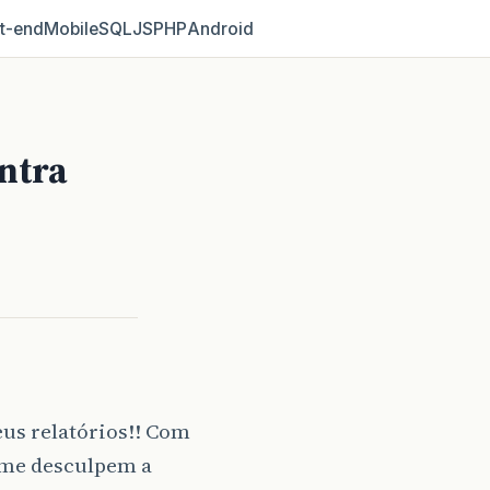
t‑end
Mobile
SQL
JS
PHP
Android
ntra
us relatórios!! Com
o me desculpem a