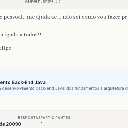
viewer
.
show
();
blic
void
setCpfB8
(
String
cpfB8
)
{
this
.
cpfB8
=
cpfB8
;
r pessoal.. me ajuda ae... não sei como vou fazer p
blic
void
setCpfF1
(
String
cpfF1
)
{
rigado a todos!!
this
.
cpfF1
=
cpfF1
;
elipe
blic
void
setCpfF2
(
String
cpfF2
)
{
this
.
cpfF2
=
cpfF2
;
blic
void
setCpfN1
(
String
cpfN1
)
{
ento Back-End Java
this
.
cpfN1
=
cpfN1
;
m desenvolvimento back-end Java: dos fundamentos à arquitetura de
blic
void
setCpfN2
(
String
cpfN2
)
{
this
.
cpfN2
=
cpfN2
;
RESPOSTAS
PARTICIPANTES
 de 2009
0
1