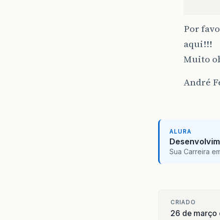
pu
Por favo
}
aqui!!!
pu
Muito ob
}
André F
pu
}
ALURA
pu
Desenvolvim
Sua Carreira e
}
pu
}
CRIADO
26 de março