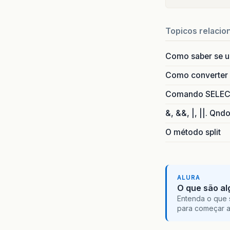
pu
}
Topicos relacio
pu
Como saber se 
}
Como converter i
pu
Comando SELECT 
&, &&, |, ||. Qnd
}
O método split
pu
}
ALURA
pu
O que são al
Entenda o que 
}
para começar 
pu