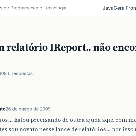
Java
Geral
Fron
s de Programacao e Tecnologia
 relatório IReport.. não enco
009
0 respostas
nto
26 de março de 2009
os... Estou precisando de outra ajuda aqui com me
tes sou novato nesse lance de relatórios... por iss