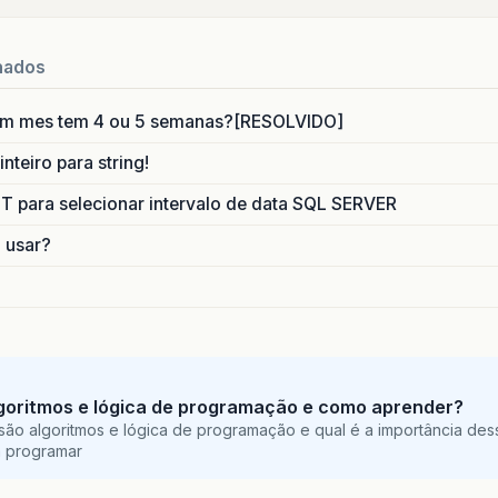
blic
void
setCpfN3
(
String
cpfN3
)
{
this
.
cpfN3
=
cpfN3
;
nados
blic
void
setCpfN4
(
String
cpfN4
)
{
um mes tem 4 ou 5 semanas?[RESOLVIDO]
this
.
cpfN4
=
cpfN4
;
nteiro para string!
blic
void
setCpfPai
(
String
cpfPai
)
{
para selecionar intervalo de data SQL SERVER
this
.
cpfPai
=
cpfPai
;
o usar?
blic
void
setNomeB1
(
String
nomeB1
)
{
this
.
nomeB1
=
nomeB1
;
blic
void
setNomeB2
(
String
nomeB2
)
{
goritmos e lógica de programação e como aprender?
this
.
nomeB2
=
nomeB2
;
são algoritmos e lógica de programação e qual é a importância des
a programar
blic
void
setNomeB3
(
String
nomeB3
)
{