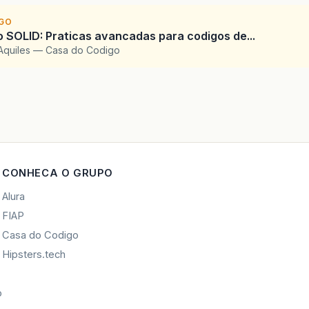
this
.
nomeB3
=
nomeB3
;
IGO
SOLID: Praticas avancadas para codigos de...
Aquiles — Casa do Codigo
blic
void
setNomeB4
(
String
nomeB4
)
{
this
.
nomeB4
=
nomeB4
;
blic
void
setNomeB5
(
String
nomeB5
)
{
this
.
nomeB5
=
nomeB5
;
CONHECA O GRUPO
blic
void
setNomeB6
(
String
nomeB6
)
{
this
.
nomeB6
=
nomeB6
;
Alura
FIAP
Casa do Codigo
blic
void
setNomeB7
(
String
nomeB7
)
{
Hipsters.tech
this
.
nomeB7
=
nomeB7
;
o
blic
void
setNomeB8
(
String
nomeB8
)
{