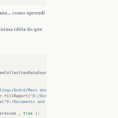
ans... como aprendi
mínima idéia do que
anCollectionDataSource
(
v
);
tings/André/Meus documentos/NetBeansProjects/EDASE
r
.
fillReport
(
"D:/Documents and Settings/André/Meus
e
(
"D:/Documents and Settings/André/Meus documentos
pressao
,
true
);