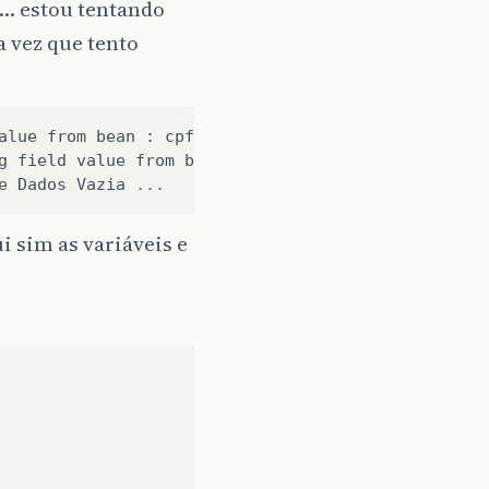
.. estou tentando
a vez que tento
alue
from
bean
:
cpfB1
g
field
value
from
bean
:
cpfB1
at
net
.
sf
.
jas
e
Dados
Vazia
...
 sim as variáveis e