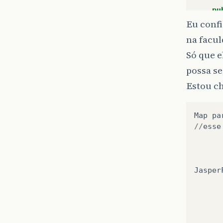
pu
Eu confi
}
na facul
Só que e
pu
possa ser
}
Estou c
pu
Map
pa
}
//
esse
pu
}
Jasper
pu
}