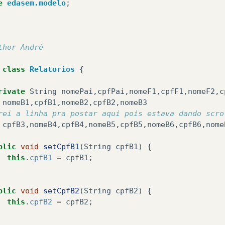
e
edasem.modelo
;
thor André
class
Relatorios
{
rivate
String
nomePai
,
cpfPai
,
nomeF1
,
cpfF1
,
nomeF2
,
c
nomeB1
,
cpfB1
,
nomeB2
,
cpfB2
,
nomeB3
rei a linha pra postar aqui pois estava dando scro
cpfB3
,
nomeB4
,
cpfB4
,
nomeB5
,
cpfB5
,
nomeB6
,
cpfB6
,
nome
blic
void
setCpfB1
(
String
cpfB1
)
{
this
.
cpfB1
=
cpfB1
;
blic
void
setCpfB2
(
String
cpfB2
)
{
this
.
cpfB2
=
cpfB2
;