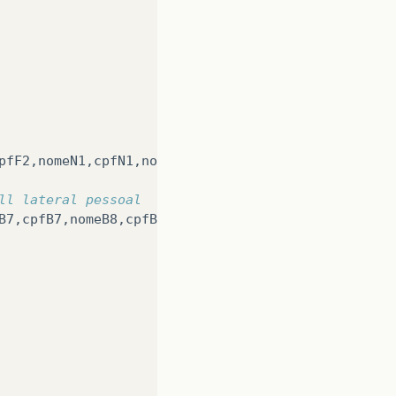
pfF2
,
nomeN1
,
cpfN1
,
nomeN2
,
cpfN2
,
nomeN3
,
cpfN3
,
nomeN4
ll lateral pessoal                    
B7
,
cpfB7
,
nomeB8
,
cpfB8
;