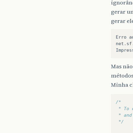
ignorânc
gerar um
gerar el
Erro
a
net
.
sf
Impres
Mas não
métodos
Minha c
/*
 * To 
 * and
 */