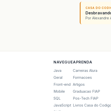
CASA DO COD
}
Desbravando 
Por Alexandre 
pu
}
pu
}
NAVEGUE
APRENDA
pu
Java
Carreiras Alura
}
Geral
Formacoes
Front-end
Artigos
pu
Mobile
Graduacao FIAP
}
SQL
Pos-Tech FIAP
JavaScript
Livros Casa do Codig
pu