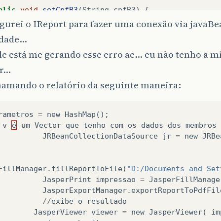
blic
void
setCpfB3
(
String
cpfB3
)
{
this
.
cpfB3
=
cpfB3
;
gurei o IReport para fazer uma conexão via javaBe
dade...
le está me gerando esse erro ae... eu não tenho a 
blic
void
setCpfB4
(
String
cpfB4
)
{
this
.
cpfB4
=
cpfB4
;
...
hamando o relatório da seguinte maneira:
blic
void
setCpfB5
(
String
cpfB5
)
{
this
.
cpfB5
=
cpfB5
;
rametros
=
new
HashMap
();
v
é
um
Vector
que
tenho
com
os
dados
dos
membros
JRBeanCollectionDataSource
jr
=
new
JRBe
blic
void
setCpfB6
(
String
cpfB6
)
{
this
.
cpfB6
=
cpfB6
;
FillManager
.
fillReportToFile
(
"D:/Documents and Set
JasperPrint
impressao
=
JasperFillManage
blic
void
setCpfB7
(
String
cpfB7
)
{
JasperExportManager
.
exportReportToPdfFil
this
.
cpfB7
=
cpfB7
;
//
exibe
o
resultado
JasperViewer
viewer
=
new
JasperViewer
(
im