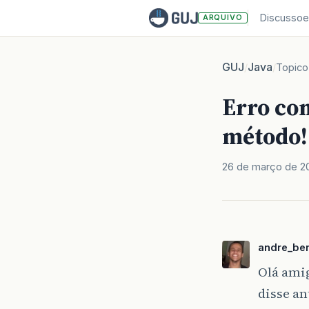
Discussoe
ARQUIVO
GUJ
Java
/
/
Topico
Erro com
método!
26 de março de 2
andre_be
Olá amig
disse an