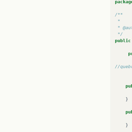
packag
/**
 *
 * @au
 */
public
p
//queb
pu
}
pu
}