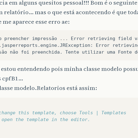
ia em alguns quesitos pessoal!!! Bom é o seguinte.
 relatório... mas o que está acontecendo é que tod
e me aparece esse erro ae:
o
preencher
impressão
...
Error
retrieving
field
v
.
jasperreports
.
engine
.
JRException
:
Error
retrievin
são
não
foi
preenchida
.
Tente
utilizar
uma
Fonte
d
 estou entendendo pois minha classe modelo possui
 cpfB1...
lasse modelo.Relatorios está assim:
change this template, choose Tools | Templates
 open the template in the editor.