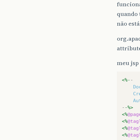
funcion
quando 
não está
org.apac
attribut
meu jsp 
<%-
-
Do
Cr
Au
-
-%>
<%
@pag
<%
@tag
<%
@tag
<%
@tag