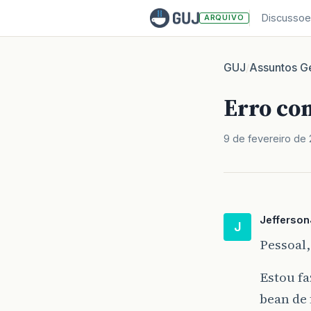
Discussoe
ARQUIVO
GUJ
Assuntos Ge
/
Erro com
9 de fevereiro de 
Jefferso
J
Pessoal,
Estou fa
bean de 