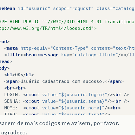
seBean
id
=
"usuario"
scope
=
"request"
class
=
"catalog
YPE HTML PUBLIC "-//W3C//DTD HTML 4.01 Transitiona
tp://www.w3.org/TR/html4/loose.dtd">
ead
>
<
meta
http-equiv
=
"Content-Type"
content
=
"text/ht
<
title
><
bean:message
key
=
"catalogo.titulo"
/></
ti
head
>
ody
>
<
h1
>
OK
</
h1
>
<
span
>
Usuário cadastrado com sucesso.
</
span
>
<
br
><
br
>
  LOGIN: 
<
c:out
value
=
"${usuario.login}"
/><
br
/>
  SENHA: 
<
c:out
value
=
"${usuario.senha}"
/><
br
/>
  NOME:  
<
c:out
value
=
"${usuario.nome}"
/><
br
>
  TIPO:  
<
c:out
value
=
"${usuario.tipo}"
/>
body
>
sarem de mais codigos me avisem, por favor.
>
 agradeço.