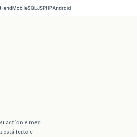
t‑end
Mobile
SQL
JS
PHP
Android
meu action e meu
está feito e