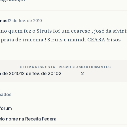
anas
12 de fev. de 2010
o quem fez o Struts foi um cearese , josé da sivir
 praia de iracema ! Struts e maindi CEARA !risos-
ULTIMA RESPOSTA
RESPOSTAS
PARTICIPANTES
ro de 2010
12 de fev. de 2010
2
2
nados
forum
lo nome na Receita Federal