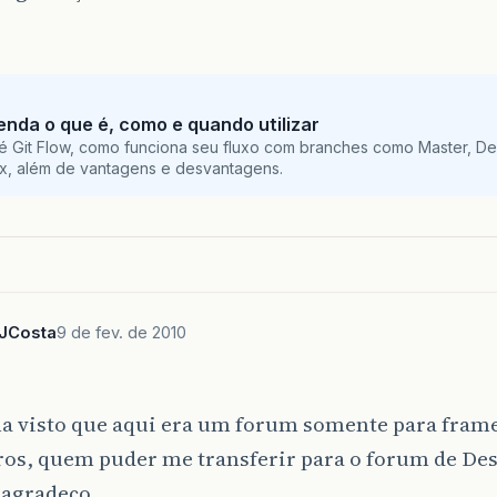
tenda o que é, como e quando utilizar
é Git Flow, como funciona seu fluxo com branches como Master, De
ix, além de vantagens e desvantagens.
nJCosta
9 de fev. de 2010
ha visto que aqui era um forum somente para fra
iros, quem puder me transferir para o forum de D
 agradeço.