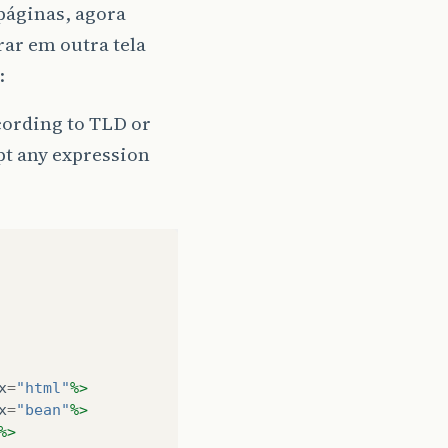
páginas, agora
ar em outra tela
:
cording to TLD or
ept any expression
x
=
"html"
%>
x
=
"bean"
%>
%>