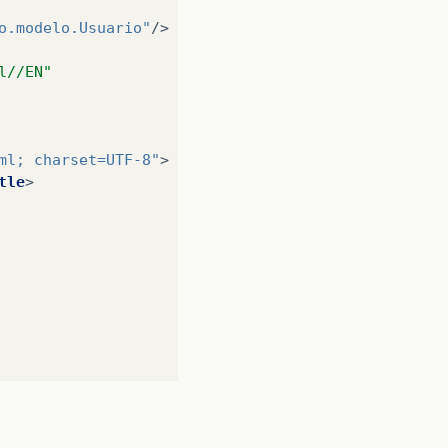
o.modelo.Usuario"
/>
l//EN"
ml; charset=UTF-8"
>
tle
>