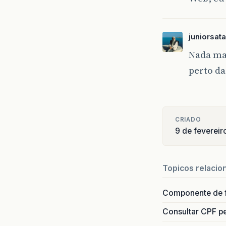
juniorsat
Nada man
perto da
CRIADO
9 de feverei
Topicos relacio
Componente de 
Consultar CPF pe