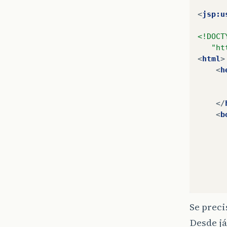
<
jsp:u
<!DOCT
   "ht
<
html
>
<
h
</
<
b
      
      
      
      
</
Se preci
</
html
Desde já