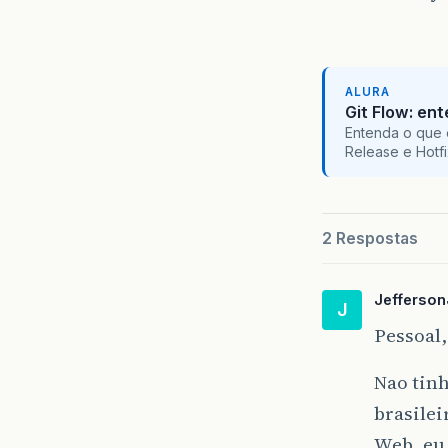
ALURA
Git Flow: en
Entenda o que 
Release e Hotf
2 Respostas
Jefferso
J
Pessoal,
Nao tin
brasile
Web, eu