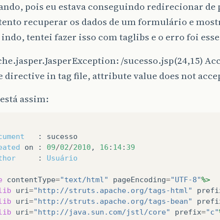
ando, pois eu estava conseguindo redirecionar de 
tento recuperar os dados de um formulário e mostr
 indo, tentei fazer isso com taglibs e o erro foi esse
he.jasper.JasperException: /sucesso.jsp(24,15) Ac
e directive in tag file, attribute value does not acc
está assim:
cument
:
sucesso
eated
on
:
09
/
02
/
2010
,
16
:
14
:
39
thor
:
Usuário
e
contentType
=
"text/html"
pageEncoding
=
"UTF-8"
%>
lib
uri
=
"http://struts.apache.org/tags-html"
prefi
lib
uri
=
"http://struts.apache.org/tags-bean"
prefi
lib
uri
=
"http://java.sun.com/jstl/core"
prefix
=
"c"