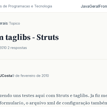
Java
Geral
Fron
s de Programacao e Tecnologia
rais
/
Topico
 taglibs - Struts
2010
2 respostas
nJCosta
9 de fevereiro de 2010
zendo uns testes aqui com Struts e taglibs. Ja fiz 
formulario, o arquivo xml de configuração também 