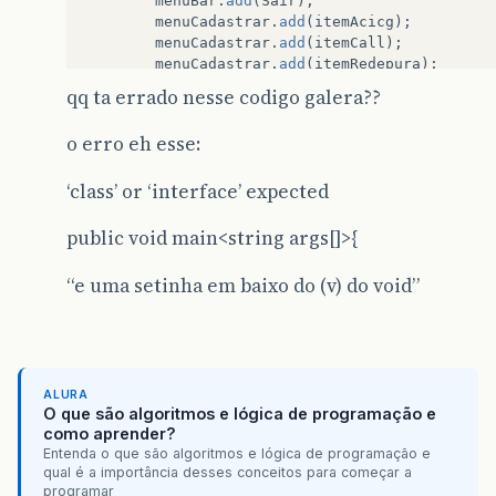
menuBar
.
add
(
Sair
);
menuCadastrar
.
add
(
itemAcicg
);
menuCadastrar
.
add
(
itemCall
);
menuCadastrar
.
add
(
itemRedepura
);
p1
=
new
JPanel
(
new
BorderLayout
());
qq ta errado nesse codigo galera??
container
.
add
(
p1
);
setDefaultCloseOperation
(
DO_NO
o erro eh esse:
}
‘class’ or ‘interface’ expected
}
public
static
void
main
(
String
args
[]
){
janela
=
new
projeto
();
public void main<string args[]>{
janela
.
setVisible
(
true
);
janela
.
pos
();
“e uma setinha em baixo do (v) do void”
}
ALURA
O que são algoritmos e lógica de programação e
como aprender?
Entenda o que são algoritmos e lógica de programação e
qual é a importância desses conceitos para começar a
programar