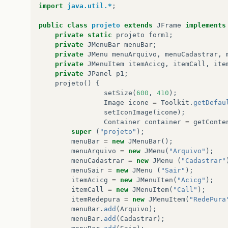
import
java.util.*
;
public
class
projeto
extends
JFrame
implements
private
static
projeto
form1
;
private
JMenuBar
menuBar
;
private
JMenu
menuArquivo
,
menuCadastrar
,
private
JMenuItem
itemAcicg
,
itemCall
,
ite
private
JPanel
p1
;
projeto
()
{
setSize
(
600
,
410
);
Image
icone
=
Toolkit
.
getDefau
setIconImage
(
icone
);
Container
container
=
getConte
super
(
"projeto"
);
menuBar
=
new
JMenuBar
();
menuArquivo
=
new
JMenu
(
"Arquivo"
);
menuCadastrar
=
new
JMenu
(
"Cadastrar"
menuSair
=
new
JMenu
(
"Sair"
);
itemAcicg
=
new
JMenuIten
(
"Acicg"
);
itemCall
=
new
JMenuItem
(
"Call"
);
itemRedepura
=
new
JMenuItem
(
"RedePura
menuBar
.
add
(
Arquivo
);
menuBar
.
add
(
Cadastrar
);