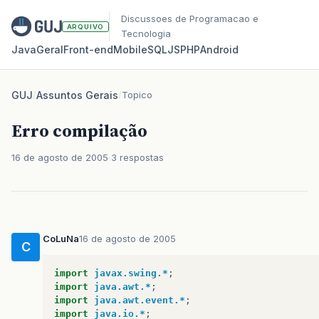
Discussoes de Programacao e
ARQUIVO
Tecnologia
Java
Geral
Front‑end
Mobile
SQL
JS
PHP
Android
GUJ
/
Assuntos Gerais
/
Topico
Erro compilação
16 de agosto de 2005
3 respostas
CoLuNa
16 de agosto de 2005
C
import
javax.swing.*
;
import
java.awt.*
;
import
java.awt.event.*
;
import
java.io.*
;