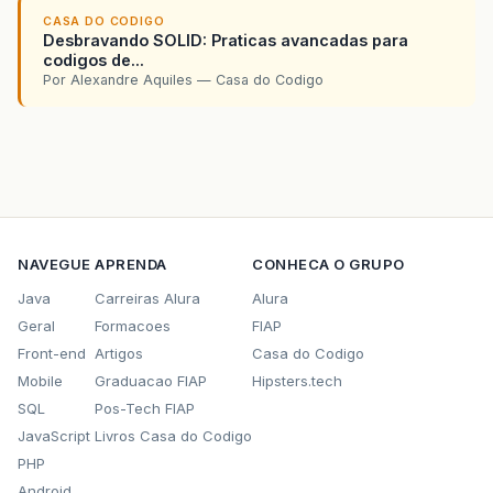
CASA DO CODIGO
Desbravando SOLID: Praticas avancadas para
codigos de...
Por Alexandre Aquiles — Casa do Codigo
NAVEGUE
APRENDA
CONHECA O GRUPO
Java
Carreiras Alura
Alura
Geral
Formacoes
FIAP
Front-end
Artigos
Casa do Codigo
Mobile
Graduacao FIAP
Hipsters.tech
SQL
Pos-Tech FIAP
JavaScript
Livros Casa do Codigo
PHP
Android