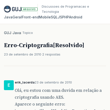
Discussoes de Programacao e
ARQUIVO
Tecnologia
Java
Geral
Front‑end
Mobile
SQL
JS
PHP
Android
GUJ
/
Java
/
Topico
Erro-Criptografia[Resolvido]
23 de setembro de 2010
2 respostas
erik_lacerda
23 de setembro de 2010
E
Olá, eu estou com uma duvida em relação a
criptografia usando AES.
Aparece o seguinte erro: