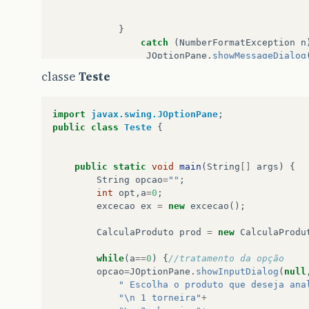
}
catch
(
NumberFormatException
n
JOptionPane
.
showMessageDialog
"Erro no programa"
,
JOptionPane
.
WAR
classe
Teste
}
return
b
;
import
javax.swing.JOptionPane
;
public
class
Teste
{
}
}
public
static
void
main
(
String
[]
args
)
{
String
opcao
=
""
;
int
opt
,
a
=
0
;
excecao
ex
=
new
excecao
();
CalculaProduto
prod
=
new
CalculaProdu
while
(
a
==
0
)
{
//tratamento da opção
opcao
=
JOptionPane
.
showInputDialog
(
null
" Escolha o produto que deseja ana
"\n 1 torneira"
+