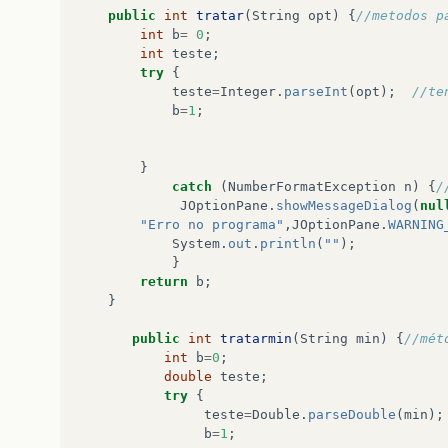
return
descarga
;
public
int
tratar
(
String
opt
)
{
//metodos p
}
int
b
=
0
;
int
teste
;
public
double
calLitros
(
double
litros
)
{
//mét
try
{
double
valor
=
0
;
teste
=
Integer
.
parseInt
(
opt
);
//te
valor
=
(
30
*
(
litros
/
1000
))
*
2.99
;
b
=
1
;
}
}
}
catch
(
NumberFormatException
n
)
{
/
JOptionPane
.
showMessageDialog
(
nul
"Erro no programa"
,
JOptionPane
.
WARNING
System
.
out
.
println
(
""
);
}
return
b
;
}
public
int
tratarmin
(
String
min
)
{
//mét
int
b
=
0
;
double
teste
;
try
{
teste
=
Double
.
parseDouble
(
min
);
b
=
1
;