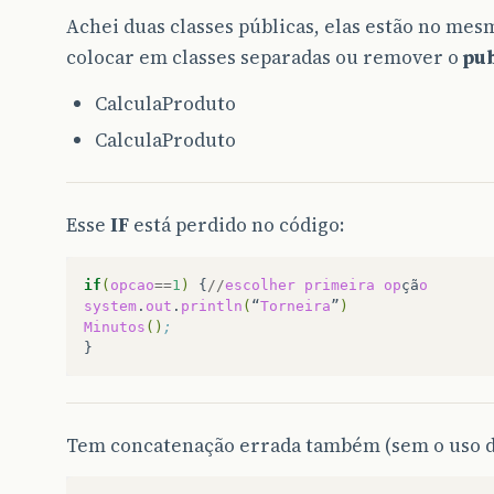
Achei duas classes públicas, elas estão no me
colocar em classes separadas ou remover o
pub
CalculaProduto
CalculaProduto
Esse
IF
está perdido no código:
if
(
opcao
==
1
)
{
//
escolher
primeira
op
çã
o
system
.
out
.
println
(
“
Torneira
”
)
Minutos
()
;
Tem concatenação errada também (sem o uso 