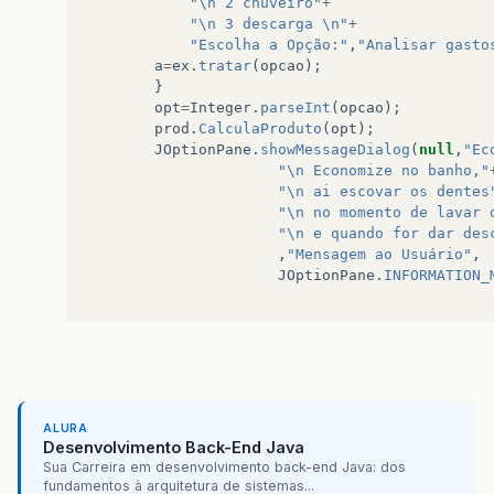
"\n 2 chuveiro"
+
"\n 3 descarga \n"
+
"Escolha a Opção:"
,
"Analisar gasto
a
=
ex
.
tratar
(
opcao
);
}
opt
=
Integer
.
parseInt
(
opcao
);
prod
.
CalculaProduto
(
opt
);
JOptionPane
.
showMessageDialog
(
null
,
"Ec
"\n Economize no banho,"
"\n ai escovar os dentes
"\n no momento de lavar 
"\n e quando for dar des
,
"Mensagem ao Usuário"
,
JOptionPane
.
INFORMATION_
}
}
ALURA
Desenvolvimento Back-End Java
Sua Carreira em desenvolvimento back-end Java: dos
fundamentos à arquitetura de sistemas...