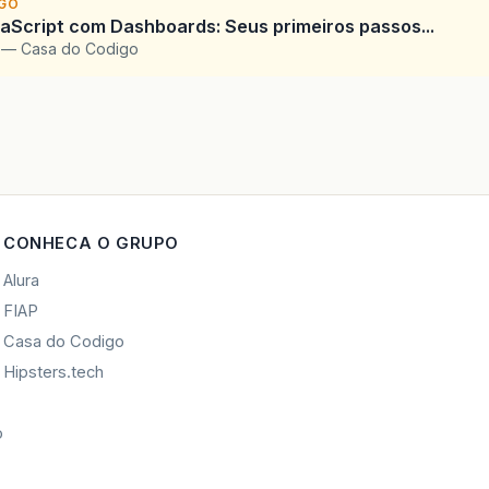
IGO
Script com Dashboards: Seus primeiros passos...
l — Casa do Codigo
CONHECA O GRUPO
Alura
FIAP
Casa do Codigo
Hipsters.tech
o