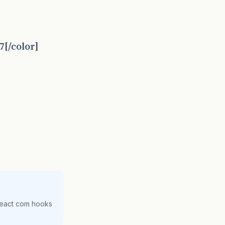
[/color]
React com hooks