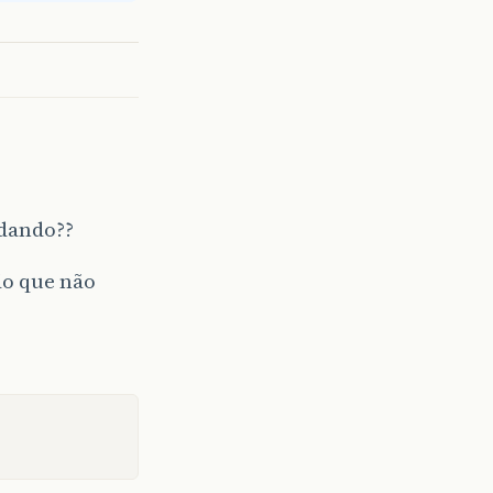
 dando??
ão que não