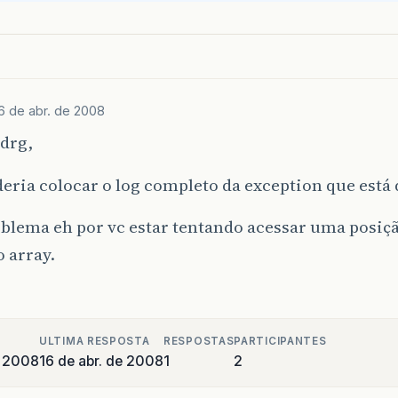
6 de abr. de 2008
drg,
eria colocar o log completo da exception que está
blema eh por vc estar tentando acessar uma posiç
o array.
ULTIMA RESPOSTA
RESPOSTAS
PARTICIPANTES
e 2008
16 de abr. de 2008
1
2