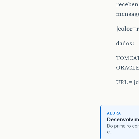
receben
mensage
[color=
dados:
TOMCAT
ORACLE
URL = jd
ALURA
Desenvolvim
Do primeiro co
e...