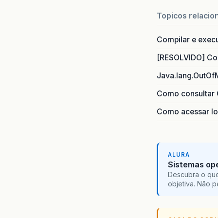
Topicos relacio
Compilar e exec
[RESOLVIDO] Com
Java.lang.OutOf
Como consultar 
Como acessar lo
ALURA
Sistemas ope
Descubra o que
objetiva. Não 