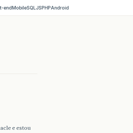
t‑end
Mobile
SQL
JS
PHP
Android
acle e estou