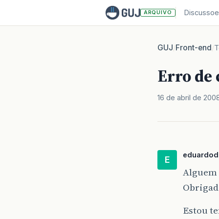
Discussoe
ARQUIVO
GUJ
Front-end
/
/
T
Erro de
16 de abril de 200
eduardod
E
Alguem 
Obrigad
Estou t