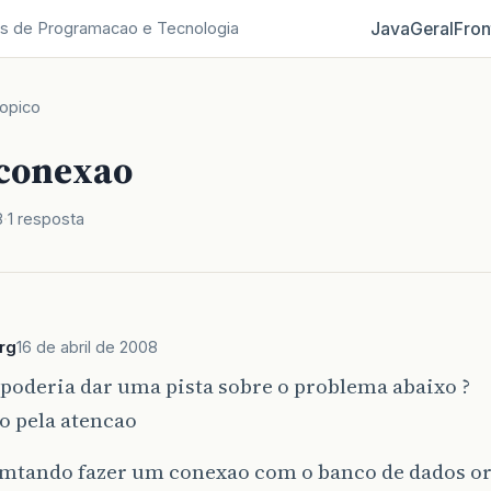
Java
Geral
Fron
s de Programacao e Tecnologia
opico
 conexao
8
1 resposta
rg
16 de abril de 2008
poderia dar uma pista sobre o problema abaixo ?
o pela atencao
emtando fazer um conexao com o banco de dados or