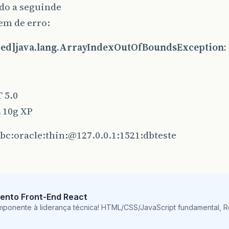
do a seguinde
m de erro:
red]java.lang.ArrayIndexOutOfBoundsException: 7
 5.0
 10g XP
bc:oracle:thin:
@127.0.0.1
:1521:dbteste
ento Front-End React
mponente à liderança técnica! HTML/CSS/JavaScript fundamental, 