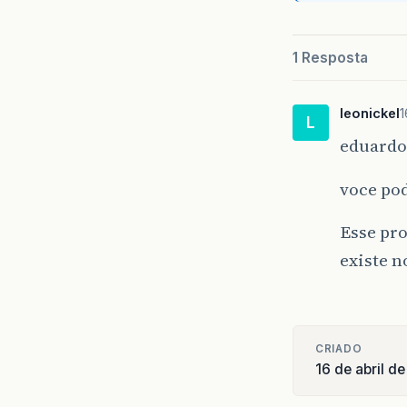
1 Resposta
leonickel
1
L
eduardo
voce pod
Esse pro
existe n
CRIADO
16 de abril d