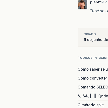
plentz
14 d
Revise o
CRIADO
6 de junho d
Topicos relacio
Como saber se 
Como converter i
Comando SELECT 
&, &&, |, ||. Qnd
O método split