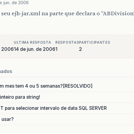
e jun. de 2006
 seu ejb-jar.xml na parte que declara o “ABDivision
ULTIMA RESPOSTA
RESPOSTAS
PARTICIPANTES
e 2006
14 de jun. de 2006
1
2
nados
um mes tem 4 ou 5 semanas?[RESOLVIDO]
nteiro para string!
para selecionar intervalo de data SQL SERVER
o usar?