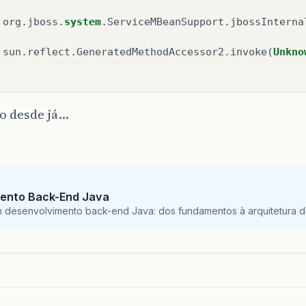
org
.
jboss
.
system
.
ServiceMBeanSupport
.
jbossInterna
sun
.
reflect
.
GeneratedMethodAccessor2
.
invoke
(
Unkno
o desde já…
ento Back-End Java
m desenvolvimento back-end Java: dos fundamentos à arquitetura de