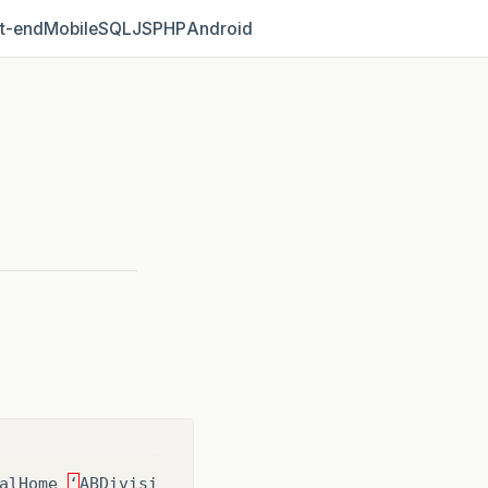
t‑end
Mobile
SQL
JS
PHP
Android
alHome
‘
ABDivision
’
to
jndi
'
ejb
/
ABDivision
’