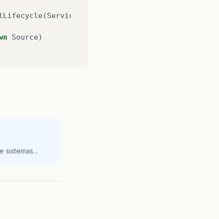
lLifecycle
(
ServiceMBeanSupport
.
java
:
230
)
wn
Source
)
 sistemas...