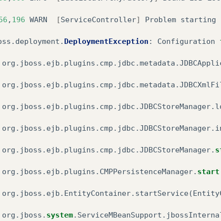
56
,
196
WARN
[
ServiceController
]
Problem
starting
oss
.
deployment
.
DeploymentException
:
Configuration
org
.
jboss
.
ejb
.
plugins
.
cmp
.
jdbc
.
metadata
.
JDBCAppli
org
.
jboss
.
ejb
.
plugins
.
cmp
.
jdbc
.
metadata
.
JDBCXmlFi
org
.
jboss
.
ejb
.
plugins
.
cmp
.
jdbc
.
JDBCStoreManager
.
l
org
.
jboss
.
ejb
.
plugins
.
cmp
.
jdbc
.
JDBCStoreManager
.
i
org
.
jboss
.
ejb
.
plugins
.
cmp
.
jdbc
.
JDBCStoreManager
.
s
org
.
jboss
.
ejb
.
plugins
.
CMPPersistenceManager
.
start
org
.
jboss
.
ejb
.
EntityContainer
.
startService
(
Entity
org
.
jboss
.
system
.
ServiceMBeanSupport
.
jbossInterna