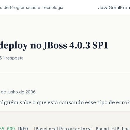
Java
Geral
Fron
s de Programacao e Tecnologia
deploy no JBoss 4.0.3 SP1
6
1 resposta
 de junho de 2006
alguém sabe o que está causando esse tipo de erro?
55
,
009
INFO
[
BaseLocalProxyFactory
]
Bound
EJB
Loc