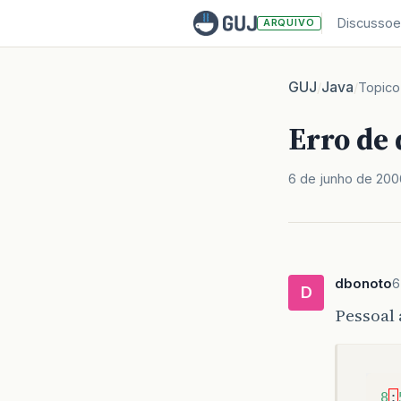
Discussoe
ARQUIVO
GUJ
Java
/
/
Topico
Erro de 
6 de junho de 200
dbonoto
6
D
Pessoal 
8
: