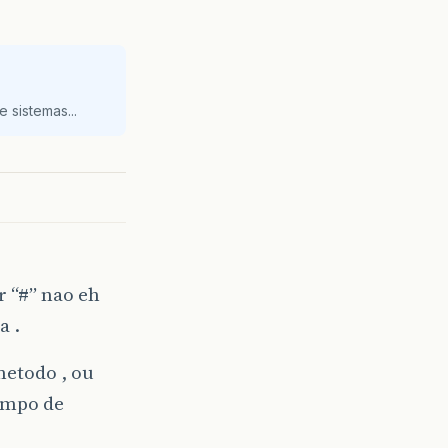
 sistemas...
r “#” nao eh
a .
metodo , ou
Tempo de