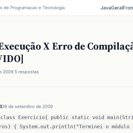
Java
Geral
Fron
s de Programacao e Tecnologia
 Execução X Erro de Compilaç
VIDO]
e 2009
5 respostas
3
28 de setembro de 2009
 class Exercicio{ public static void main(Str
ros) { System.out.println("Terminei o módulo 