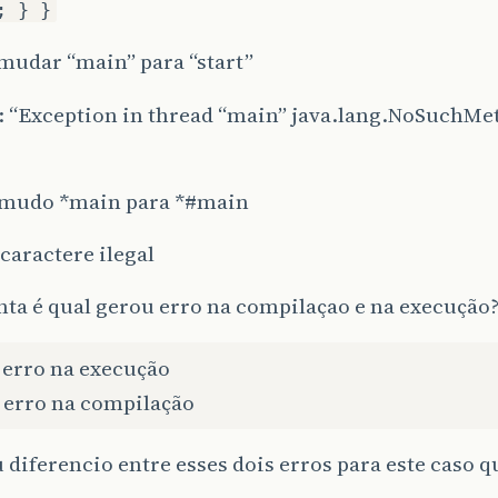
; } }
 mudar “main” para “start”
: “Exception in thread “main” java.lang.NoSuchMe
 mudo *main para *
#main
caractere ilegal
ta é qual gerou erro na compilaçao e na execução
 erro na execução
u erro na compilação
diferencio entre esses dois erros para este caso que