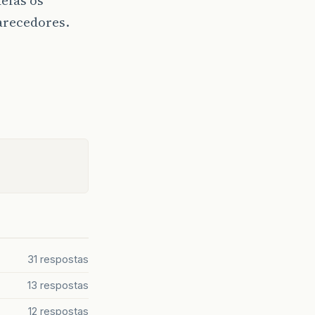
arecedores.
31 respostas
13 respostas
12 respostas