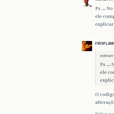
Ps … No
ele comp
explicar
FIR3FL4M
edmarr
Ps … 
ele c
explic
O codigo
alteraçõ
Valeu ge