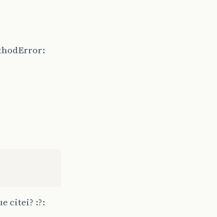
thodError:
?
 citei? :?: