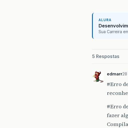
ALURA
Desenvolvim
Sua Carreira e
5 Respostas
edmarr
28
#Erro
de
reconhe
#Erro
de
fazer al
Compilaç