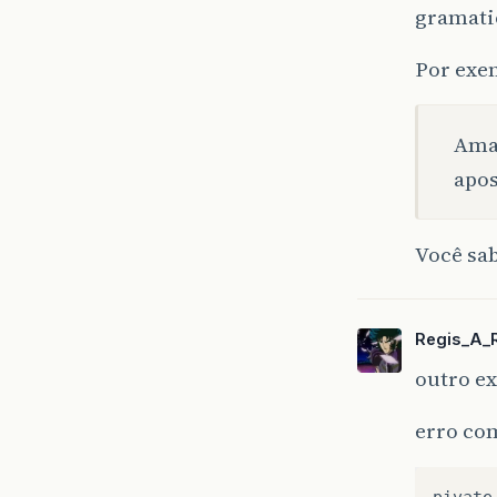
gramati
Por exe
Ama
apos
Você sa
Regis_A_
outro e
erro co