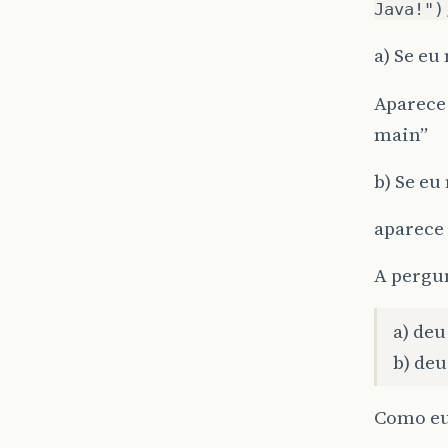
Java!")
a) Se eu
Aparece
main”
b) Se eu
aparece 
A pergun
a) deu
b) de
Como eu 