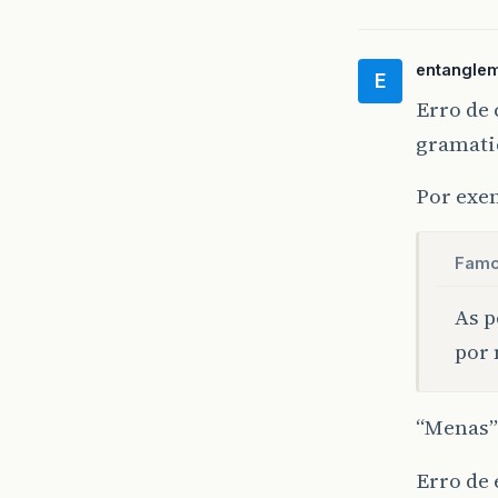
entangle
E
Erro de 
gramati
Por exe
Famo
As p
por
“Menas”
Erro de