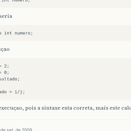
seria
uçao
 2;

 0;

sultado;

execuçao, pois a sintaxe esta correta, mais este cal
 de set. de 2009