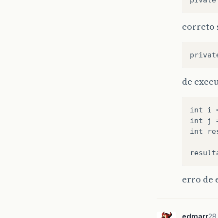
correto 
de exec
int i =
int j =
int re
erro de 
edmarr
28