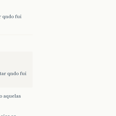
r qndo fui
tar qndo fui
o aquelas
eias os