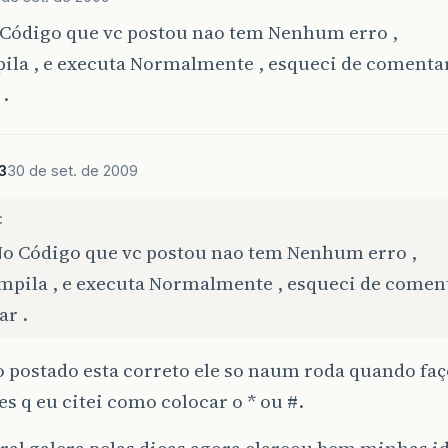
 Código que vc postou nao tem Nenhum erro ,
ila , e executa Normalmente , esqueci de comenta
 .
3
30 de set. de 2009
:
No Código que vc postou nao tem Nenhum erro ,
ompila , e executa Normalmente , esqueci de comen
ar .
 postado esta correto ele so naum roda quando faç
es q eu citei como colocar o * ou #.
ral galera pelas dicas agora clareou bem minhas id