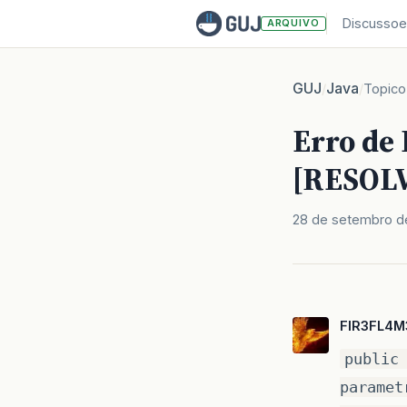
Discussoe
ARQUIVO
GUJ
Java
/
/
Topico
Erro de
[RESOL
28 de setembro d
FIR3FL4M
public
paramet