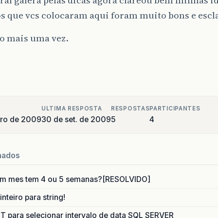
s que vcs colocaram aqui foram muito bons e escl
o mais uma vez.
ULTIMA RESPOSTA
RESPOSTAS
PARTICIPANTES
bro de 2009
30 de set. de 2009
5
4
nados
um mes tem 4 ou 5 semanas?[RESOLVIDO]
nteiro para string!
para selecionar intervalo de data SQL SERVER