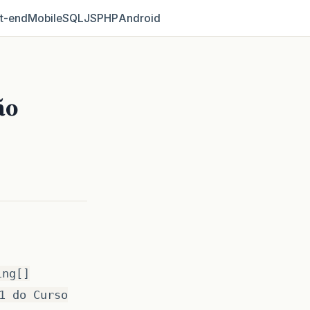
t‑end
Mobile
SQL
JS
PHP
Android
ão
ing[]
1 do Curso