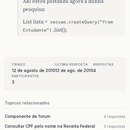
Aki estou postando agora a minha
at
org
.
postgresql
.
jdbc2
.
AbstractJdbc2Statement
pesquisa:
at
org
.
postgresql
.
jdbc2
.
AbstractJdbc2Statement
List lista =
sessao.createQuery(“from
.list();
at
org
.
hibernate
.
jdbc
.
AbstractBatcher
.
getResul
Estudante”)
at
org
.
hibernate
.
loader
.
Loader
.
getResultSet
(
Lo
at
org
.
hibernate
.
loader
.
Loader
.
doQuery
(
Loader
.
at
org
.
hibernate
.
loader
.
Loader
.
doQueryAndIniti
CRIADO
ULTIMA RESPOSTA
RESPOSTAS
12 de agosto de 2010
12 de ago. de 2010
4
at
org
.
hibernate
.
loader
.
Loader
.
doList
(
Loader
.
j
PARTICIPANTES
3
…
37
more
Topicos relacionados
Componente de forum
4 respostas
Consultar CPF pelo nome na Receita Federal
5 respostas