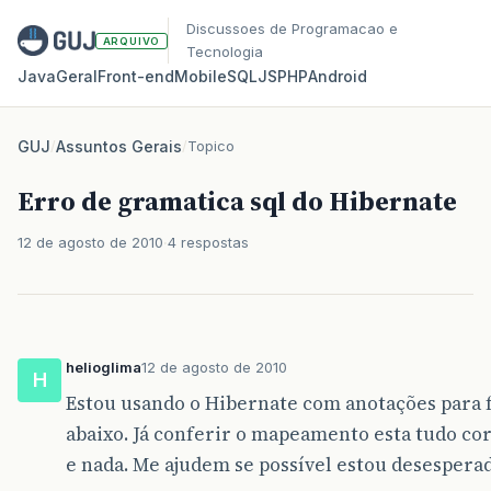
Discussoes de Programacao e
ARQUIVO
Tecnologia
Java
Geral
Front‑end
Mobile
SQL
JS
PHP
Android
GUJ
/
Assuntos Gerais
/
Topico
Erro de gramatica sql do Hibernate
12 de agosto de 2010
4 respostas
helioglima
12 de agosto de 2010
H
Estou usando o Hibernate com anotações para f
abaixo. Já conferir o mapeamento esta tudo corr
e nada. Me ajudem se possível estou desesper