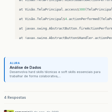
at
Visão
.
TelaPrincipal
.
access
$
300
(
TelaPrincipa
at
Visão
.
TelaPrincipal
$
4.
actionPerformed
(
TelaP
at
javax
.
swing
.
AbstractButton
.
fireActionPerfor
at
javax
.
swing
.
AbstractButton
$
Handler
.
actionPe
at
javax
.
swing
.
DefaultButtonModel
.
fireActionPe
at
javax
.
swing
.
DefaultButtonModel
.
setPressed
(
D
ALURA
at
javax
.
swing
.
AbstractButton
.
doClick
(
Abstract
Análise de Dados
Desenvolva hard skills técnicas e soft skills essenciais para
at
com
.
birosoft
.
liquid
.
LiquidMenuItemUI
.
doClic
trabalhar de forma colaborativa,...
at
com
.
birosoft
.
liquid
.
LiquidMenuItemUI
$
MouseI
at
java
.
awt
.
AWTEventMulticaster
.
mouseReleased
(
4 Respostas
at
java
.
awt
.
Component
.
processMouseEvent
(
Compon