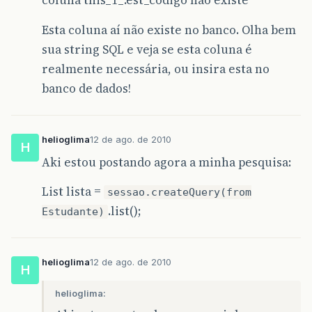
coluna this_1_.est_codigo não existe
at
java
.
awt
.
EventQueue
.
dispatchEvent
(
EventQueu
Esta coluna aí não existe no banco. Olha bem
at
java
.
awt
.
EventDispatchThread
.
pumpOneEventFo
sua string SQL e veja se esta coluna é
at
java
.
awt
.
EventDispatchThread
.
pumpEventsForF
realmente necessária, ou insira esta no
banco de dados!
at
java
.
awt
.
EventDispatchThread
.
pumpEventsForH
at
java
.
awt
.
EventDispatchThread
.
pumpEvents
(
Eve
helioglima
12 de ago. de 2010
at
java
.
awt
.
EventDispatchThread
.
pumpEvents
(
Eve
H
Aki estou postando agora a minha pesquisa:
at
java
.
awt
.
EventDispatchThread
.
run
(
EventDispa
List lista =
sessao.createQuery(from
Caused
by
:
org
.
postgresql
.
util
.
PSQLException
:
.list();
Estudante)
at
org
.
postgresql
.
core
.
v3
.
QueryExecutorImpl
.
re
at
org
.
postgresql
.
core
.
v3
.
QueryExecutorImpl
.
pr
helioglima
12 de ago. de 2010
H
at
org
.
postgresql
.
core
.
v3
.
QueryExecutorImpl
.
ex
helioglima:
at
org
.
postgresql
.
jdbc2
.
AbstractJdbc2Statement