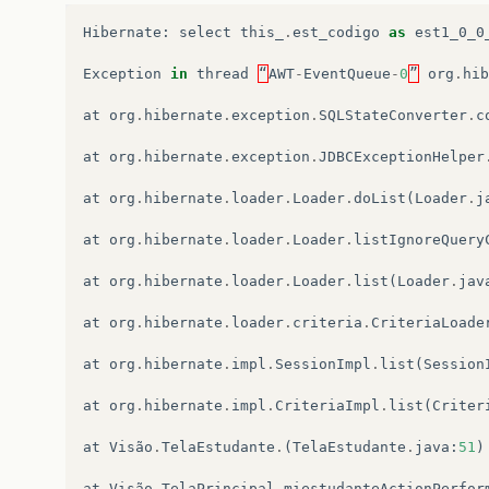
Hibernate
:
select
this_
.
est_codigo
as
est1_0_0
Exception
in
thread
“
AWT
-
EventQueue
-
0
”
org
.
hib
at
org
.
hibernate
.
exception
.
SQLStateConverter
.
c
at
org
.
hibernate
.
exception
.
JDBCExceptionHelper
at
org
.
hibernate
.
loader
.
Loader
.
doList
(
Loader
.
j
at
org
.
hibernate
.
loader
.
Loader
.
listIgnoreQuery
at
org
.
hibernate
.
loader
.
Loader
.
list
(
Loader
.
jav
at
org
.
hibernate
.
loader
.
criteria
.
CriteriaLoade
at
org
.
hibernate
.
impl
.
SessionImpl
.
list
(
Session
at
org
.
hibernate
.
impl
.
CriteriaImpl
.
list
(
Criter
at
Visão
.
TelaEstudante
.
(
TelaEstudante
.
java
:
51
)
at
Visão
.
TelaPrincipal
.
miestudanteActionPerfor