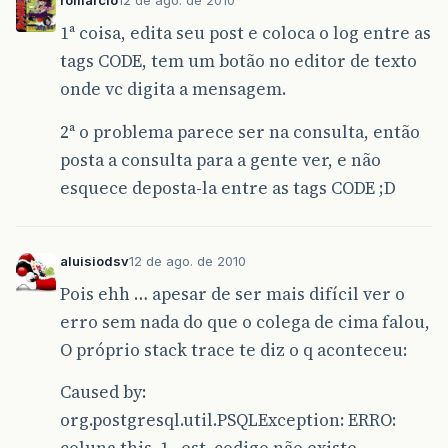
romarcio
12 de ago. de 2010
at
javax
.
swing
.
JComponent
.
processMouseEvent
(
JC
1ª coisa, edita seu post e coloca o log entre as
at
java
.
awt
.
Component
.
processEvent
(
Component
.
j
tags CODE, tem um botão no editor de texto
at
java
.
awt
.
Container
.
processEvent
(
Container
.
j
onde vc digita a mensagem.
at
java
.
awt
.
Component
.
dispatchEventImpl
(
Compon
2ª o problema parece ser na consulta, então
posta a consulta para a gente ver, e não
at
java
.
awt
.
Container
.
dispatchEventImpl
(
Contai
esquece deposta-la entre as tags CODE ;D
at
java
.
awt
.
Component
.
dispatchEvent
(
Component
.
at
java
.
awt
.
LightweightDispatcher
.
retargetMous
aluisiodsv
12 de ago. de 2010
at
java
.
awt
.
LightweightDispatcher
.
processMouse
Pois ehh … apesar de ser mais difícil ver o
at
java
.
awt
.
LightweightDispatcher
.
dispatchEven
erro sem nada do que o colega de cima falou,
O próprio stack trace te diz o q aconteceu:
at
java
.
awt
.
Container
.
dispatchEventImpl
(
Contai
Caused by:
at
java
.
awt
.
Window
.
dispatchEventImpl
(
Window
.
ja
org.postgresql.util.PSQLException: ERRO:
at
java
.
awt
.
Component
.
dispatchEvent
(
Component
.