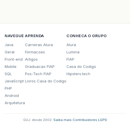
NAVEGUE
APRENDA
CONHECA O GRUPO
Java
Carreiras Alura
Alura
Geral
Formacoes
Lumina
Front-end
Artigos
FIAP
Mobile
Graduacao FIAP
Casa do Codigo
SQL
Pos-Tech FIAP
Hipsters.tech
JavaScript
Livros Casa do Codigo
PHP
Android
Arquitetura
GUJ: desde 2002.
·
Saiba mais
·
Contribuidores
·
LGPD