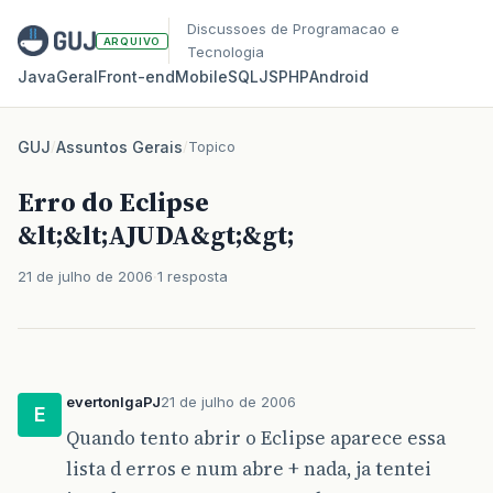
Discussoes de Programacao e
ARQUIVO
Tecnologia
Java
Geral
Front‑end
Mobile
SQL
JS
PHP
Android
GUJ
/
Assuntos Gerais
/
Topico
Erro do Eclipse
&lt;&lt;AJUDA&gt;&gt;
21 de julho de 2006
1 resposta
evertonlgaPJ
21 de julho de 2006
E
Quando tento abrir o Eclipse aparece essa
lista d erros e num abre + nada, ja tentei