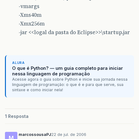
-vmargs
-Xms40m
-Xmx256m
-jar <<logal da pasta do Eclipse>>\startup.jar
ALURA
O que é Python? — um guia completo para iniciar
nessa linguagem de programação
Acesse agora o guia sobre Python e inicie sua jornada nessa
linguagem de programação: o que é e para que serve, sua
sintaxe e como iniciar nela!
1 Resposta
marcossousaPJ
22 de jul. de 2006
M