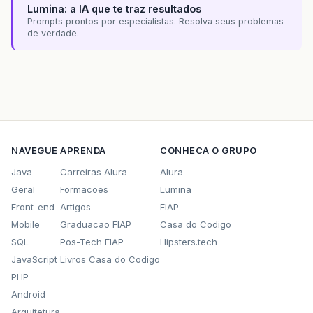
Lumina: a IA que te traz resultados
Prompts prontos por especialistas. Resolva seus problemas
de verdade.
NAVEGUE
APRENDA
CONHECA O GRUPO
Java
Carreiras Alura
Alura
Geral
Formacoes
Lumina
Front-end
Artigos
FIAP
Mobile
Graduacao FIAP
Casa do Codigo
SQL
Pos-Tech FIAP
Hipsters.tech
JavaScript
Livros Casa do Codigo
PHP
Android
Arquitetura