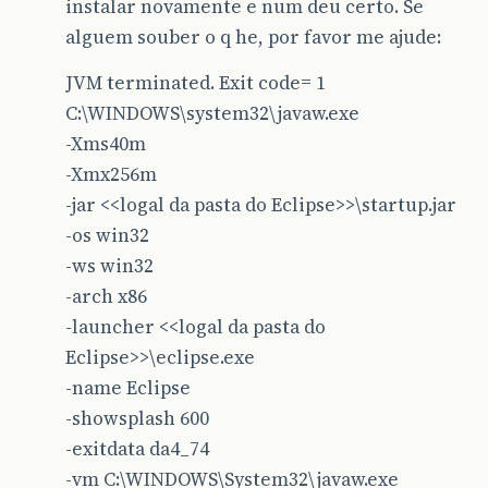
instalar novamente e num deu certo. Se
alguem souber o q he, por favor me ajude:
JVM terminated. Exit code= 1
C:\WINDOWS\system32\javaw.exe
-Xms40m
-Xmx256m
-jar <<logal da pasta do Eclipse>>\startup.jar
-os win32
-ws win32
-arch x86
-launcher <<logal da pasta do
Eclipse>>\eclipse.exe
-name Eclipse
-showsplash 600
-exitdata da4_74
-vm C:\WINDOWS\System32\javaw.exe