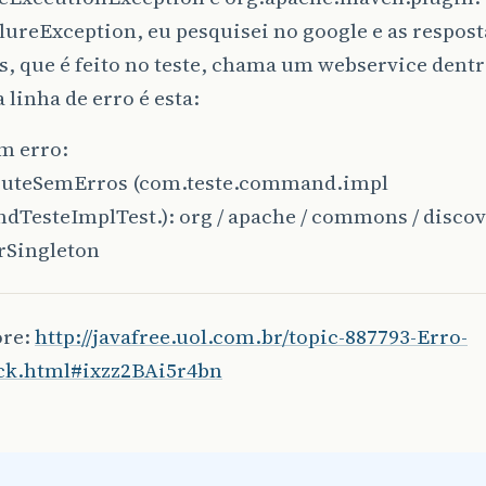
ureException, eu pesquisei no google e as respos
s, que é feito no teste, chama um webservice dent
a linha de erro é esta:
m erro:
cuteSemErros (com.teste.command.impl
esteImplTest.): org / apache / commons / discover
rSingleton
ore:
http://javafree.uol.com.br/topic-887793-Erro-
k.html#ixzz2BAi5r4bn