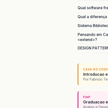
Qual software fr
Qual a diferença
Sistema Bibliote
Pensando em Caso
<extend>?
DESIGN PATTERN
CASA DO COD
Introducao e
Por Fabricio T
FIAP
Graduacao e
Analise e Dese