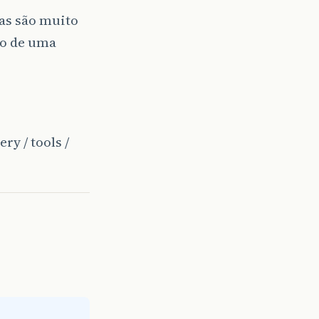
tas são muito
ro de uma
y / tools /