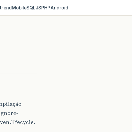
t‑end
Mobile
SQL
JS
PHP
Android
mpilação
ignore-
ven.lifecycle.