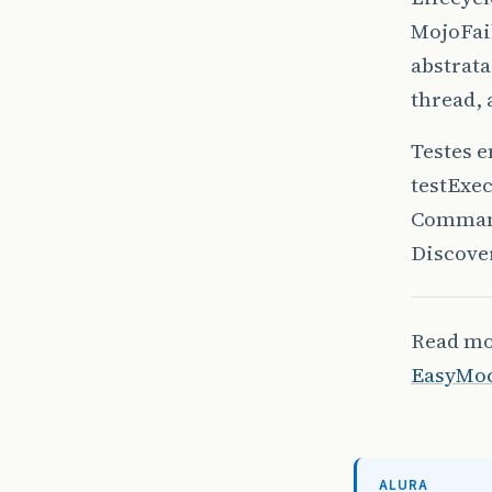
MojoFail
abstrata
thread, 
Testes e
testExe
CommandT
Discove
Read m
EasyMoc
ALURA