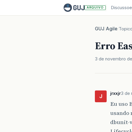
Discussoe
ARQUIVO
GUJ
Agile
/
/
Topic
Erro Ea
3 de novembro de
jrxxjr
3 de
J
Eu uso E
usando m
dbunit-w
Lifecyc