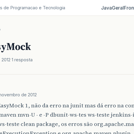
Java
Geral
Fron
s de Programacao e Tecnologia
o
syMock
 2012
1 resposta
 novembro de 2012
asyMock 1, não da erro na junit mas dá erro na co
aven mvn-U - e -P dbunit-ws-tes ws-teste jenkins-
s-teste clean package, os erros são org.apache.ma
leExecutionException e org.apache.maven.plugin.