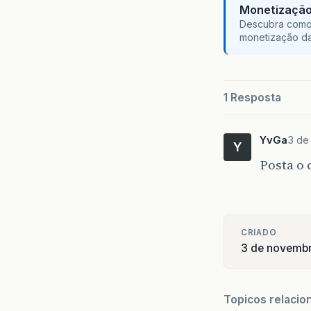
Monetização 
Descubra como 
monetização da
1 Resposta
YvGa
3 de
Y
Posta o 
CRIADO
3 de novemb
Topicos relacio