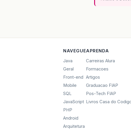
NAVEGUE
APRENDA
Java
Carreiras Alura
Geral
Formacoes
Front-end
Artigos
Mobile
Graduacao FIAP
SQL
Pos-Tech FIAP
JavaScript
Livros Casa do Codig
PHP
Android
Arquitetura