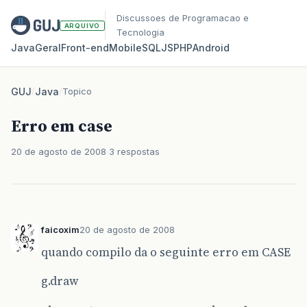
Discussoes de Programacao e
ARQUIVO
Tecnologia
Java
Geral
Front‑end
Mobile
SQL
JS
PHP
Android
GUJ
/
Java
/
Topico
Erro em case
20 de agosto de 2008
3 respostas
faicoxim
20 de agosto de 2008
quando compilo da o seguinte erro em CASE
g.draw