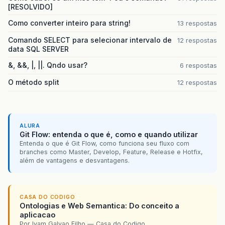
[RESOLVIDO]
Como converter inteiro para string!
13 respostas
Comando SELECT para selecionar intervalo de
12 respostas
data SQL SERVER
&, &&, |, ||. Qndo usar?
6 respostas
O método split
12 respostas
ALURA
Git Flow: entenda o que é, como e quando utilizar
Entenda o que é Git Flow, como funciona seu fluxo com
branches como Master, Develop, Feature, Release e Hotfix,
além de vantagens e desvantagens.
CASA DO CODIGO
Ontologias e Web Semantica: Do conceito a
aplicacao
Por Ivam Galvao Filho — Casa do Codigo