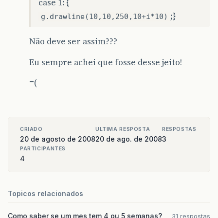
case 1:
{
;
}
g.drawline(10,10,250,10+i*10)
Não deve ser assim???
Eu sempre achei que fosse desse jeito!
=(
CRIADO
ULTIMA RESPOSTA
RESPOSTAS
20 de agosto de 2008
20 de ago. de 2008
3
PARTICIPANTES
4
Topicos relacionados
Como saber se um mes tem 4 ou 5 semanas?
31 respostas