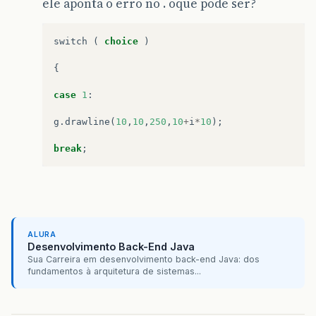
ele aponta o erro no . oque pode ser?
switch
(
choice
)
{
case
1
:
g
.
drawline
(
10
,
10
,
250
,
10
+
i
*
10
);
break
;
ALURA
Desenvolvimento Back-End Java
Sua Carreira em desenvolvimento back-end Java: dos
fundamentos à arquitetura de sistemas...