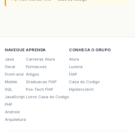
NAVEGUE
APRENDA
CONHECA O GRUPO
Java
Carreiras Alura
Alura
Geral
Formacoes
Lumina
Front-end
Artigos
FIAP
Mobile
Graduacao FIAP
Casa do Codigo
SQL
Pos-Tech FIAP
Hipsters.tech
JavaScript
Livros Casa do Codigo
PHP
Android
Arquitetura