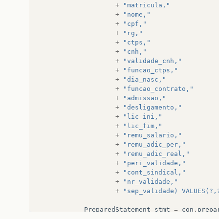
+
"matricula,"
}
+
"nome,"
+
"cpf,"
}
+
"rg,"
+
"ctps,"
+
"cnh,"
+
"validade_cnh,"
+
"funcao_ctps,"
+
"dia_nasc,"
+
"funcao_contrato,"
+
"admissao,"
+
"desligamento,"
+
"lic_ini,"
+
"lic_fim,"
+
"remu_salario,"
+
"remu_adic_per,"
+
"remu_adic_real,"
+
"peri_validade,"
+
"cont_sindical,"
+
"nr_validade,"
+
"sep_validade) VALUES(?,
PreparedStatement
stmt
=
con
.
prepa