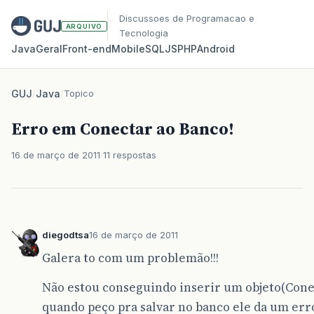
Discussoes de Programacao e
ARQUIVO
Tecnologia
Java
Geral
Front‑end
Mobile
SQL
JS
PHP
Android
GUJ
/
Java
/
Topico
Erro em Conectar ao Banco!
16 de março de 2011
11 respostas
diegodtsa
16 de março de 2011
Galera to com um problemão!!!
Não estou conseguindo inserir um objeto(Conec
quando peço pra salvar no banco ele da um erro