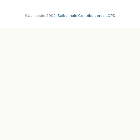
GUJ: desde 2002.
·
Saiba mais
·
Contribuidores
·
LGPD