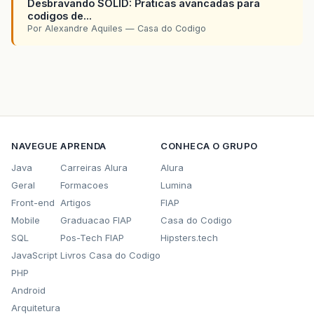
Desbravando SOLID: Praticas avancadas para
codigos de...
Por Alexandre Aquiles — Casa do Codigo
NAVEGUE
APRENDA
CONHECA O GRUPO
Java
Carreiras Alura
Alura
Geral
Formacoes
Lumina
Front-end
Artigos
FIAP
Mobile
Graduacao FIAP
Casa do Codigo
SQL
Pos-Tech FIAP
Hipsters.tech
JavaScript
Livros Casa do Codigo
PHP
Android
Arquitetura