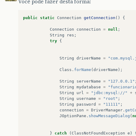
Você pode fazer desta forma:
public
static
Connection
getConnection
()
{
Connection
connection
=
null
;
String
res
;
try
{
String
driverName
=
"com.mysql.
Class
.
forName
(
driverName
);
String
serverName
=
"127.0.0.1"
String
mydatabase
=
"funcionari
String
url
=
"jdbc:mysql://"
+
String
username
=
"root"
;
String
password
=
"11111"
;
connection
=
DriverManager
.
getC
JOptionPane
.
showMessageDialog
(
n
}
catch
(
ClassNotFoundException
e
)