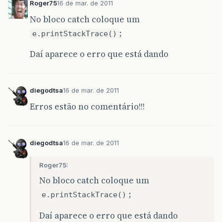
Roger75
16 de mar. de 2011
No bloco catch coloque um
;
e.printStackTrace()
int
//
<
editor
-
fold
defaultstate
=
"
Daí aparece o erro que está dando
executeUpdate
//
</
editor
-
f
=
stmt
.
executeUpdate
();
stmt
.
close
();
diegodtsa
16 de mar. de 2011
con
.
close
();
Erros estão no comentário!!!
}
catch
(
SQLException
e
){
System
.
out
.
println
(
"Ocorreu um err
diegodtsa
16 de mar. de 2011
}
}
Roger75:
No bloco catch coloque um
;
e.printStackTrace()
Daí aparece o erro que está dando