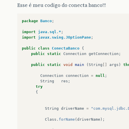
Esse é meu codigo do conecta banco!!!
package
Banco
;
import
java.sql.*
;
import
javax.swing.JOptionPane
;
public
class
ConectaBanco
{
public
static
Connection
getConnection
;
public
static
void
main
(
String
[]
args
)
th
Connection
connection
=
null
;
String
res
;
try
{
String
driverName
=
"com.mysql.jdbc.
Class
.
forName
(
driverName
);