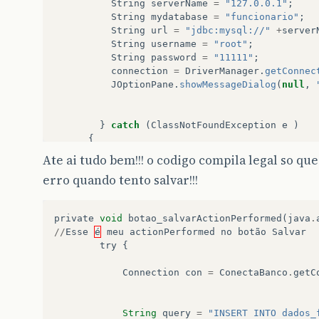
String
serverName
=
"127.0.0.1"
;
String
mydatabase
=
"funcionario"
;
String
url
=
"jdbc:mysql://"
+
server
String
username
=
"root"
;
String
password
=
"11111"
;
connection
=
DriverManager
.
getConnec
JOptionPane
.
showMessageDialog
(
null
,
}
catch
(
ClassNotFoundException
e
)
{
System
.
out
.
println
(
"O Driver Espec
Ate ai tudo bem!!! o codigo compila legal so qu
}
catch
(
SQLException
e
)
erro quando tento salvar!!!
{
System
.
out
.
println
(
"Não foi possív
private
void
botao_salvarActionPerformed
(
java
.
}
//
Esse
é
meu
actionPerformed
no
botão
Salvar
}
try
{
public
static
Connection
getConnection
()
{
Connection
con
=
ConectaBanco
.
getC
throw
new
UnsupportedOperationExceptio
/** Quando peço pra executar minha apl
        *    Quando peço pra salvar ele dá um 
String
query
=
"INSERT INTO dados_
        */