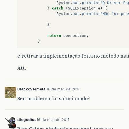
System
.
out
.
println
(
"O Driver Es
}
catch
(
SQLException
e
)
{
System
.
out
.
println
(
"Não foi pos
}
return
connection
;
}
e retirar a implementação feita no método ma
Att.
Blackovermetal
16 de mar. de 2011
Seu problema foi solucionado?
diegodtsa
16 de mar. de 2011