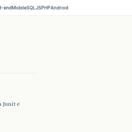
t‑end
Mobile
SQL
JS
PHP
Android
 Junit e