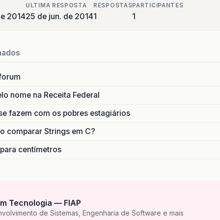
ULTIMA RESPOSTA
RESPOSTAS
PARTICIPANTES
de 2014
25 de jun. de 2014
1
1
nados
forum
lo nome na Receita Federal
se fazem com os pobres estagiários
o comparar Strings em C?
 para centímetros
m Tecnologia — FIAP
nvolvimento de Sistemas, Engenharia de Software e mais