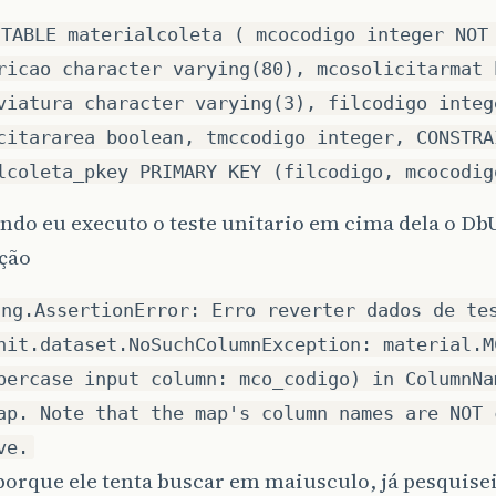
 TABLE materialcoleta ( mcocodigo integer NOT
ricao character varying(80), mcosolicitarmat 
viatura character varying(3), filcodigo integ
citararea boolean, tmccodigo integer, CONSTRA
lcoleta_pkey PRIMARY KEY (filcodigo, mcocodig
do eu executo o teste unitario em cima dela o Db
eção
ang.AssertionError: Erro reverter dados de te
nit.dataset.NoSuchColumnException: material.M
percase input column: mco_codigo) in ColumnNa
ap. Note that the map's column names are NOT 
ve.
porque ele tenta buscar em maiusculo, já pesquis