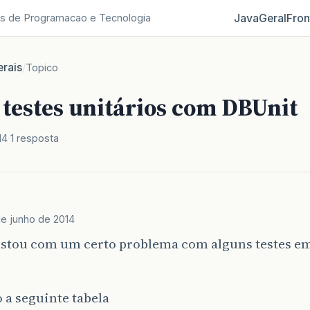
Java
Geral
Fron
s de Programacao e Tecnologia
rais
/
Topico
 testes unitários com DBUnit
14
1 resposta
e junho de 2014
estou com um certo problema com alguns testes em
 a seguinte tabela