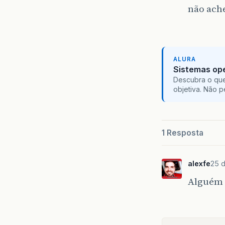
não ache
ALURA
Sistemas ope
Descubra o que
objetiva. Não 
1 Resposta
alexfe
25 d
Alguém 