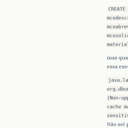
CREATE
mcodesc
mcoabre
mcosoli
materia
mas quan
essa ex
java.l
org.dbu
(Non-up
cache m
sensiti
Não sei 