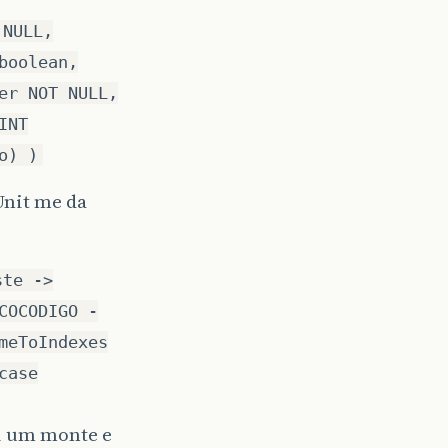
 NULL,
boolean,
er NOT NULL,
INT
o) )
Unit me da
ste ->
COCODIGO -
meToIndexes
case
ei um monte e