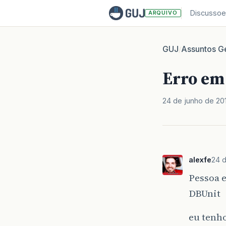
Discussoe
ARQUIVO
GUJ
Assuntos Ge
/
Erro em
24 de junho de 20
alexfe
24 d
Pessoa 
DBUnit
eu tenho