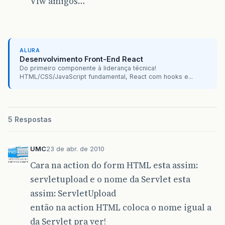
Vlw amigos…
public
void
init
()
throws
ServletException
}
ALURA
//Process the HTTP Post request
Desenvolvimento Front-End React
Do primeiro componente à liderança técnica!
public
void
doPost
(
HttpServletRequest
requ
HTML/CSS/JavaScript fundamental, React com hooks e...
throws
ServletException
,
IOException
{
doGet
(
request
,
response
);
5 Respostas
}
UMC
23 de abr. de 2010
//Process the HTTP Get request
Cara na action do form HTML esta assim:
public
void
doGet
(
HttpServletRequest
reque
servletupload e o nome da Servlet esta
assim: ServletUpload
boolean
isMultiPart
=
FileUpload
.
isMul
então na action HTML coloca o nome igual a
if
(
isMultiPart
)
{
da Servlet pra ver!