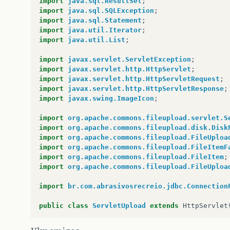
import
java.sql.ResultSet
;
import
java.sql.SQLException
;
import
java.sql.Statement
;
import
java.util.Iterator
;
import
java.util.List
;
import
javax.servlet.ServletException
;
import
javax.servlet.http.HttpServlet
;
import
javax.servlet.http.HttpServletRequest
;
import
javax.servlet.http.HttpServletResponse
;
import
javax.swing.ImageIcon
;
import
org.apache.commons.fileupload.servlet.S
import
org.apache.commons.fileupload.disk.Disk
import
org.apache.commons.fileupload.FileUploa
import
org.apache.commons.fileupload.FileItemF
import
org.apache.commons.fileupload.FileItem
;
import
org.apache.commons.fileupload.FileUploa
import
br.com.abrasivosrecreio.jdbc.Connection
public
class
ServletUpload
extends
HttpServlet
private
static
final
long
serialVersionUID