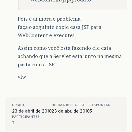
// Mandar o arquivo para o diretór
Pois é ai mora o problema!
String
nome
=
item
.
getName
();
faça o seguinte copie essa JSP para
String
arq
[]
=
nome
.
split
(
"\\\\"
);
WebContent e execute!
for
(
int
i
=
0
;
i
<
arq
.
length
;
i
+
Assim como você esta fazendo ele esta
nome
=
arq
[
i
]
;
achando que a Servlet esta junto na mesma
}
pasta com a JSP
File
file
=
new
File
(
diretorio
,
no
vlw
FileOutputStream
output
=
new
File
InputStream
is
=
item
.
getInputStre
byte
[]
buffer
=
new
byte
[
2048
]
;
CRIADO
ULTIMA RESPOSTA
RESPOSTAS
int
nLidos
;
23 de abril de 2010
23 de abr. de 2010
5
PARTICIPANTES
while
((
nLidos
=
is
.
read
(
buffer
))
2
output
.
write
(
buffer
,
0
,
nLidos