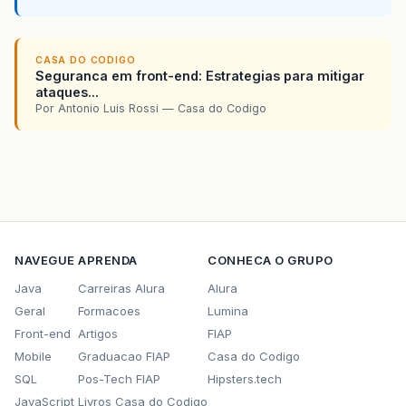
pstmt
.
setString
(
2
,
caminho
);
resultado
=
pstmt
.
executeUpdat
CASA DO CODIGO
}
catch
(
SQLException
sqlEx
)
{
Seguranca em front-end: Estrategias para mitigar
ataques...
Throwable
ex
=
null
;
Por Antonio Luis Rossi — Casa do Codigo
ex
.
printStackTrace
();
}
catch
(
Exception
ex
)
{
ex
.
printStackTrace
();
}
}
NAVEGUE
APRENDA
CONHECA O GRUPO
Java
Carreiras Alura
Alura
Geral
Formacoes
Lumina
public
ImageIcon
recuperaImagemDiretorio
()
Front-end
Artigos
FIAP
Mobile
Graduacao FIAP
Casa do Codigo
Connection
conn
=
ConnectionFa
SQL
Pos-Tech FIAP
Hipsters.tech
Statement
declaracao
=
null
;
ResultSet
resultado
=
null
;
JavaScript
Livros Casa do Codigo