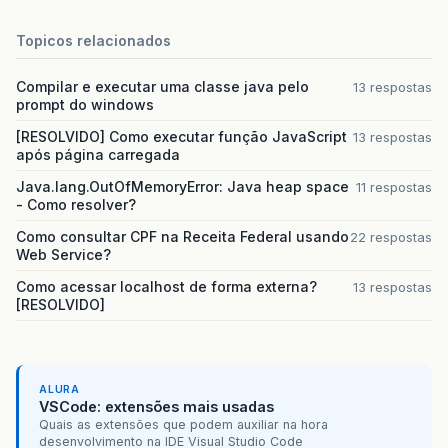
}
Topicos relacionados
output
.
flush
();
Compilar e executar uma classe java pelo
13 respostas
output
.
close
();
prompt do windows
[RESOLVIDO] Como executar função JavaScript
13 respostas
//Guarda no banco de dados o ender
após página carregada
Connection
conn
=
ConnectionFactor
Java.lang.OutOfMemoryError: Java heap space
11 respostas
PreparedStatement
pstmt
=
null
;
- Como resolver?
int
resultado
=
0
;
Como consultar CPF na Receita Federal usando
22 respostas
Web Service?
//Connection conexao = null;
Como acessar localhost de forma externa?
13 respostas
//PreparedStatement declaracao = n
[RESOLVIDO]
String
sql
=
"INSERT INTO tabelate
try
{
ALURA
VSCode: extensões mais usadas
pstmt
=
conn
.
prepareStatement
(
Quais as extensões que podem auxiliar na hora
pstmt
.
setInt
(
1
,
1
);
desenvolvimento na IDE Visual Studio Code