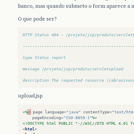
banco, mas quando submeto o form aparece a m
O que pode ser?
HTTP Status 404 
-
 /projeto/jsp/produto/servlet
----------------------------------------------
type Status report
message /projeto/jsp/produto/servletupload
description The requested resource (/abrasivos
upload.jsp
<%
@
page
language
=
"java"
contentType
=
"text/htm
pageEncoding
=
"ISO-8859-1"
%>
<!DOCTYPE html PUBLIC "-//W3C//DTD HTML 4.01 T
<
html
>