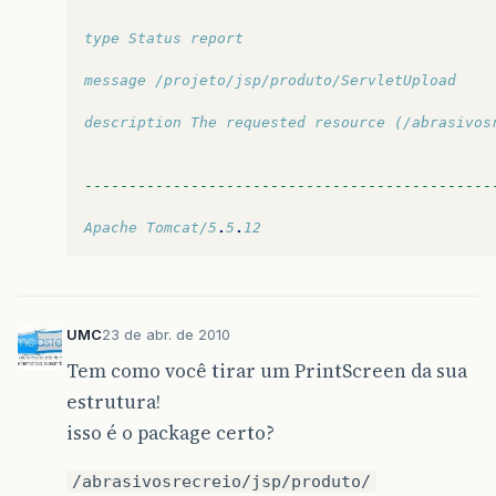
if
(
item
.
getName
().
len
type Status report
this
.
inserirImagem
message /projeto/jsp/produto/ServletUpload
}
description The requested resource (/abrasivos
}
}
----------------------------------------------
}
Apache Tomcat/5
.
5
.
12
catch
(
FileUploadException
ex
)
{
ex
.
printStackTrace
();
UMC
23 de abr. de 2010
}
Tem como você tirar um PrintScreen da sua
catch
(
Exception
ex
)
{
estrutura!
ex
.
printStackTrace
();
isso é o package certo?
}
/abrasivosrecreio/jsp/produto/