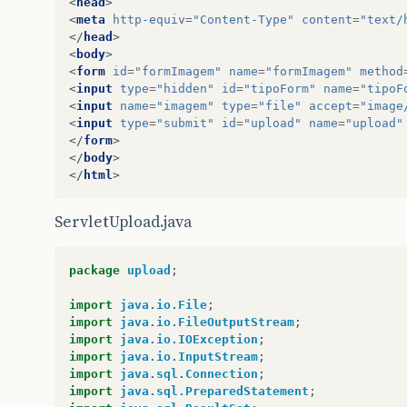
<
head
>
<
meta
http-equiv
=
"Content-Type"
content
=
"text/
</
head
>
<
body
>
<
form
id
=
"formImagem"
name
=
"formImagem"
method
<
input
type
=
"hidden"
id
=
"tipoForm"
name
=
"tipoF
<
input
name
=
"imagem"
type
=
"file"
accept
=
"image
<
input
type
=
"submit"
id
=
"upload"
name
=
"upload"
</
form
>
</
body
>
</
html
>
ServletUpload.java
package
upload
;
import
java.io.File
;
import
java.io.FileOutputStream
;
import
java.io.IOException
;
import
java.io.InputStream
;
import
java.sql.Connection
;
import
java.sql.PreparedStatement
;