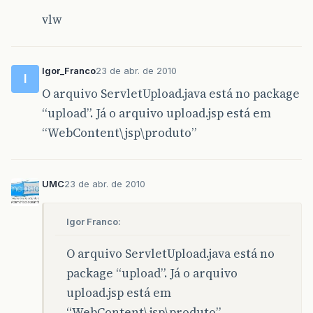
}
vlw
}
Igor_Franco
23 de abr. de 2010
private
void
inserirImagemDiretorio
(
FileIt
I
O arquivo ServletUpload.java está no package
“upload”. Já o arquivo upload.jsp está em
//Pega o diretório /logo dentro do
“WebContent\jsp\produto”
//aplicação está rodando
String
caminho
=
getServletContext
UMC
23 de abr. de 2010
// Cria o diretório caso ele não e
Igor Franco:
File
diretorio
=
new
File
(
caminho
)
if
(
!
diretorio
.
exists
()){
O arquivo ServletUpload.java está no
package “upload”. Já o arquivo
diretorio
.
mkdir
();
upload.jsp está em
}
“WebContent\jsp\produto”