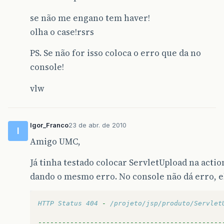
FileItemFactory
factory
=
new
Disk
se não me engano tem haver!
ServletFileUpload
upload
=
new
Ser
olha o case!rsrs
String
formulario
=
""
;
PS. Se não for isso coloca o erro que da no
try
{
console!
List
items
=
upload
.
parseReque
vlw
Iterator
iter
=
items
.
iterator
while
(
iter
.
hasNext
())
{
Igor_Franco
23 de abr. de 2010
I
FileItem
item
=
(
FileItem
)
Amigo UMC,
if
(
item
.
getFieldName
().
eq
Já tinha testado colocar ServletUpload na acti
formulario
=
item
.
getS
dando o mesmo erro. No console não dá erro, e
}
HTTP Status 404 
-
 /projeto/jsp/produto/Servlet
if
(
!
item
.
isFormField
())
{
----------------------------------------------