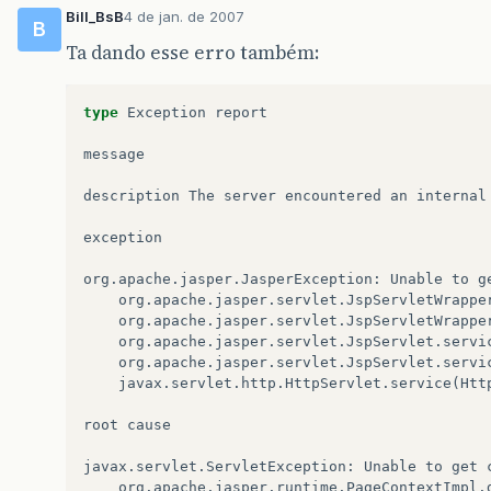
Bill_BsB
4 de jan. de 2007
B
Ta dando esse erro também:
type
Exception
report
message
description
The
server
encountered
an
internal
exception
org
.
apache
.
jasper
.
JasperException
:
Unable
to
g
org
.
apache
.
jasper
.
servlet
.
JspServletWrappe
org
.
apache
.
jasper
.
servlet
.
JspServletWrappe
org
.
apache
.
jasper
.
servlet
.
JspServlet
.
servi
org
.
apache
.
jasper
.
servlet
.
JspServlet
.
servi
javax
.
servlet
.
http
.
HttpServlet
.
service
(
Htt
root
cause
javax
.
servlet
.
ServletException
:
Unable
to
get
org
.
apache
.
jasper
.
runtime
.
PageContextImpl
.