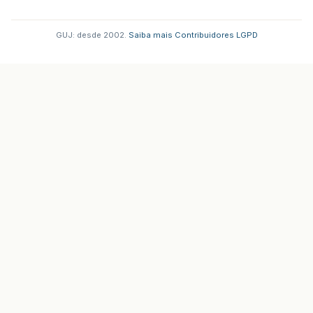
GUJ: desde 2002.
·
Saiba mais
·
Contribuidores
·
LGPD