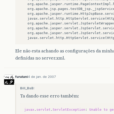
org
.
apache
.
jasper
.
runtime
.
PageContextImpl
.
org
.
apache
.
jsp
.
pages
.
testDB_jsp
.
_jspServic
org
.
apache
.
jasper
.
runtime
.
HttpJspBase
.
serv
javax
.
servlet
.
http
.
HttpServlet
.
service
(
Htt
org
.
apache
.
jasper
.
servlet
.
JspServletWrappe
org
.
apache
.
jasper
.
servlet
.
JspServlet
.
servi
org
.
apache
.
jasper
.
servlet
.
JspServlet
.
servi
javax
.
servlet
.
http
.
HttpServlet
.
service
(
Htt
Ele não esta achando as configurações da minh
definidas no server.xml.
furutani
4 de jan. de 2007
Bill_BsB:
Ta dando esse erro também:
javax
.
servlet
.
ServletException
:
Unable
to
ge