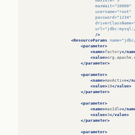
maxIdle=
"3"
maxWait=
"10000"
username=
"root"
password=
"1234"
driverClassName=
url=
"jdbc:mysql:
/>
<ResourceParams
name=
"jdbc
<parameter>
<name>
factory
</nam
<value>
org.apache.
</parameter>
<parameter>
<name>
maxActive
</n
<value>
10
</value>
</parameter>
<parameter>
<name>
maxIdle
</nam
<value>
3
</value>
</parameter>
<parameter>