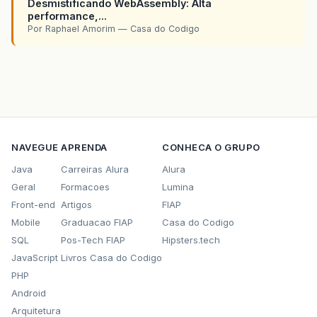
Desmistificando WebAssembly: Alta
performance,...
Por Raphael Amorim — Casa do Codigo
NAVEGUE
APRENDA
CONHECA O GRUPO
Java
Carreiras Alura
Alura
Geral
Formacoes
Lumina
Front-end
Artigos
FIAP
Mobile
Graduacao FIAP
Casa do Codigo
SQL
Pos-Tech FIAP
Hipsters.tech
JavaScript
Livros Casa do Codigo
PHP
Android
Arquitetura