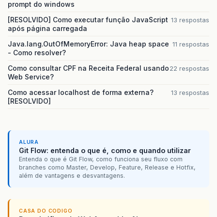
prompt do windows
</ResourceParams>
</Context>
[RESOLVIDO] Como executar função JavaScript
13 respostas
após página carregada
Java.lang.OutOfMemoryError: Java heap space
11 respostas
- Como resolver?
Como consultar CPF na Receita Federal usando
22 respostas
Web Service?
Como acessar localhost de forma externa?
13 respostas
[RESOLVIDO]
ALURA
Git Flow: entenda o que é, como e quando utilizar
Entenda o que é Git Flow, como funciona seu fluxo com
branches como Master, Develop, Feature, Release e Hotfix,
além de vantagens e desvantagens.
CASA DO CODIGO