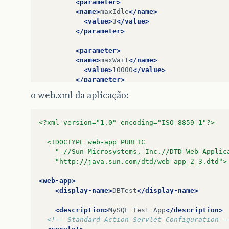
<parameter>
<name>
maxIdle
</name>
<value>
3
</value>
</parameter>
<parameter>
<name>
maxWait
</name>
<value>
10000
</value>
</parameter>
o web.xml da aplicação:
<parameter>
<name>
username
</name>
<value>
user
</value>
<?xml version="1.0" encoding="ISO-8859-1"?>
</parameter>
<!DOCTYPE web-app PUBLIC
<parameter>
	"-//Sun Microsystems, Inc.//DTD Web Applic
<name>
password
</name>
	"http://java.sun.com/dtd/web-app_2_3.dtd">
<value>
user
</value>
</parameter>
<web-app>
<display-name>
DBTest
</display-name>
<parameter>
<name>
driverClassName
</name>
<description>
MySQL
Test
App
</description>
<value>
org.gjt.mm.mysql.Driver
</valu
<!-- Standard Action Servlet Configuration -
</parameter>