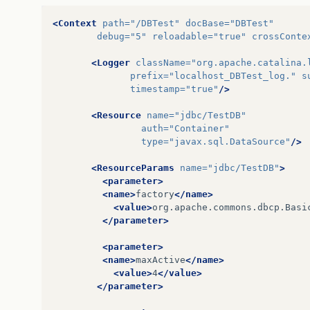
<Context
path=
"/DBTest"
docBase=
"DBTest"
debug=
"5"
reloadable=
"true"
crossConte
<Logger
className=
"org.apache.catalina.
prefix=
"localhost_DBTest_log."
s
timestamp=
"true"
/>
<Resource
name=
"jdbc/TestDB"
auth=
"Container"
type=
"javax.sql.DataSource"
/>
<ResourceParams
name=
"jdbc/TestDB"
>
<parameter>
<name>
factory
</name>
<value>
org.apache.commons.dbcp.Basi
</parameter>
<parameter>
<name>
maxActive
</name>
<value>
4
</value>
</parameter>