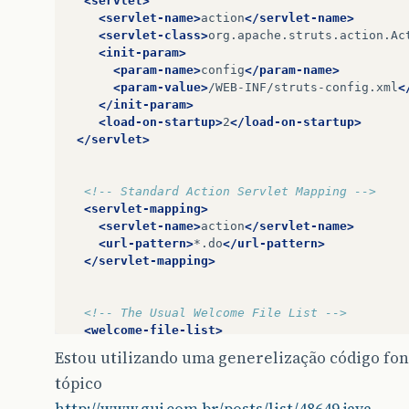
<servlet>
<servlet-name>
action
</servlet-name>
<parameter>
<servlet-class>
org.apache.struts.action.Ac
<name>
url
</name>
<init-param>
<value>
jdbc:mysql://localhost:3306/t
<param-name>
config
</param-name>
</parameter>
<param-value>
/WEB-INF/struts-config.xml
<
</ResourceParams>
</init-param>
</Context>
<load-on-startup>
2
</load-on-startup>
</servlet>
</Host>
</Engine>
<!-- Standard Action Servlet Mapping -->
<servlet-mapping>
</Service>
<servlet-name>
action
</servlet-name>
<url-pattern>
*.do
</url-pattern>
</Server>
</servlet-mapping>
<!-- The Usual Welcome File List -->
<welcome-file-list>
<welcome-file>
index.jsp
</welcome-file>
Estou utilizando uma generelização código font
</welcome-file-list>
tópico
<taglib>