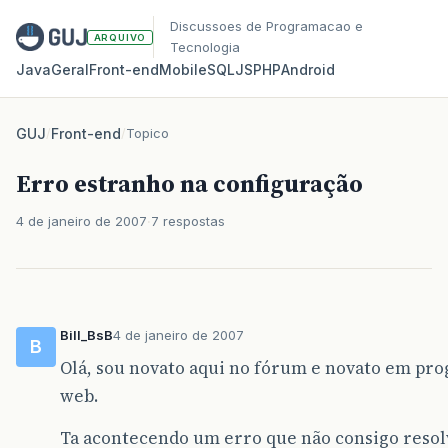
Discussoes de Programacao e
ARQUIVO
Tecnologia
Java
Geral
Front‑end
Mobile
SQL
JS
PHP
Android
GUJ
/
Front-end
/
Topico
Erro estranho na configuração
4 de janeiro de 2007
7 respostas
Bill_BsB
4 de janeiro de 2007
B
Olá, sou novato aqui no fórum e novato em pro
web.
Ta acontecendo um erro que não consigo resolv