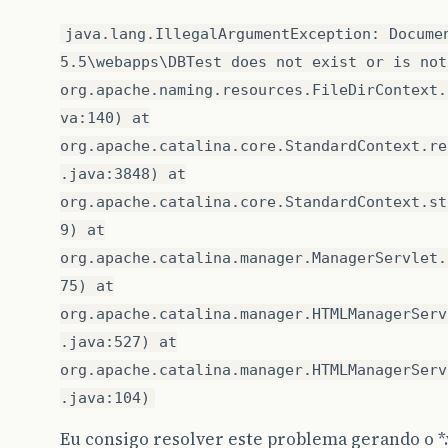
java.lang.IllegalArgumentException: Docume
5.5\webapps\DBTest does not exist or is not
org.apache.naming.resources.FileDirContext.
va:140) at
org.apache.catalina.core.StandardContext.re
.java:3848) at
org.apache.catalina.core.StandardContext.st
9) at
org.apache.catalina.manager.ManagerServlet.
75) at
org.apache.catalina.manager.HTMLManagerServ
.java:527) at
org.apache.catalina.manager.HTMLManagerServ
.java:104)
Eu consigo resolver este problema gerando o *.