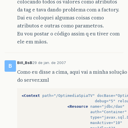
colocando todos os valores como atributos
da tag e tava dando problema com a factory.
Dai eu coloquei algumas coisas como
atributos e outras como parametros.
Eu vou postar o código assim q eu tiver com
ele em mãos.
Bill_BsB
29 de jan. de 2007
B
Como eu disse a cima, aqui vai a minha solução
do server.xml
<Context
path=
"/OptimediaSpiaTV"
docBase=
"Opti
debug=
"5"
relo
<Resource
name=
"jdbc/dao"
auth=
"Container"
type=
"javax.sql.
maxActive=
"10"