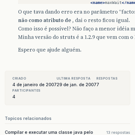
<name>
maxWait
</nam
<value>
10000
</valu
O que tava dando erro era no parâmetro “facto
</parameter>
não como atributo de
, dai o resto ficou igual.
<!-- MySQL dB username
Como isso é possível? Não faço a menor idéia m
<parameter>
Minha versão do struts é a 1.2.9 que vem com o
<name>
username
</na
<value>
root
</value
</parameter>
Espero que ajude alguém.
<parameter>
<name>
password
</na
<value>
1234
</value
</parameter>
CRIADO
ULTIMA RESPOSTA
RESPOSTAS
<!-- Class name for th
4 de janeiro de 2007
29 de jan. de 2007
7
<parameter>
PARTICIPANTES
<name>
driverClassN
4
<value>
com.mysql.j
</parameter>
<parameter>
Topicos relacionados
<name>
url
</name>
<value>
jdbc:mysql:
Compilar e executar uma classe java pelo
13 respostas
</parameter>