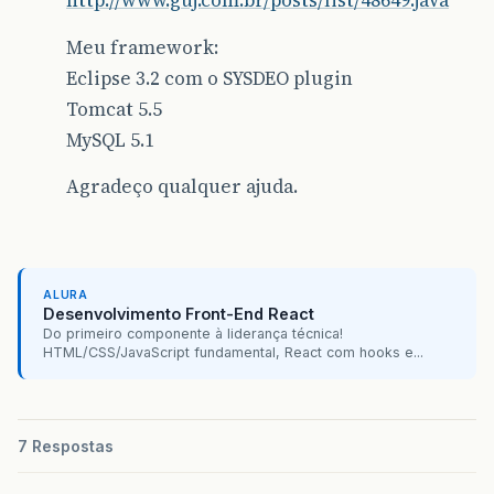
http://www.guj.com.br/posts/list/48649.java
<taglib-uri>
http://java.sun.com/jsp/jst
<taglib-location>
/WEB-INF/tlds/c.tld
<
Meu framework:
</taglib>
Eclipse 3.2 com o SYSDEO plugin
<taglib>
Tomcat 5.5
<taglib-uri>
http://java.sun.com/jsp/jst
MySQL 5.1
<taglib-location>
/WEB-INF/tlds/sql.tld
<
</taglib>
Agradeço qualquer ajuda.
<resource-ref>
<description>
DB
Connection
</descriptio
<res-ref-name>
jdbc/TestDB
</res-ref-nam
<res-type>
javax.sql.DataSource
</res-ty
<res-auth>
Container
</res-auth>
ALURA
</resource-ref>
Desenvolvimento Front-End React
</web-app>
Do primeiro componente à liderança técnica!
HTML/CSS/JavaScript fundamental, React com hooks e...
7 Respostas