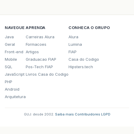
NAVEGUE
APRENDA
CONHECA O GRUPO
Java
Carreiras Alura
Alura
Geral
Formacoes
Lumina
Front-end
Artigos
FIAP
Mobile
Graduacao FIAP
Casa do Codigo
SQL
Pos-Tech FIAP
Hipsters.tech
JavaScript
Livros Casa do Codigo
PHP
Android
Arquitetura
GUJ: desde 2002.
·
Saiba mais
·
Contribuidores
·
LGPD