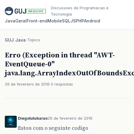
Discussoes de Programacao e
ARQUIVO
Tecnologia
Java
Geral
Front‑end
Mobile
SQL
JS
PHP
Android
GUJ
/
Java
/
Topico
Erro (Exception in thread "AWT-
EventQueue-0"
java.lang.ArrayIndexOutOfBoundsExc
26 de fevereiro de 2016
0 respostas
Diegotutubarao
26 de fevereiro de 2016
Estou com o seguinte codigo