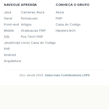
NAVEGUE
APRENDA
CONHECA O GRUPO
Java
Carreiras Alura
Alura
Geral
Formacoes
FIAP
Front-end
Artigos
Casa do Codigo
Mobile
Graduacao FIAP
Hipsters.tech
SQL
Pos-Tech FIAP
JavaScript
Livros Casa do Codigo
PHP
Android
Arquitetura
GUJ: desde 2002.
·
Saiba mais
·
Contribuidores
·
LGPD