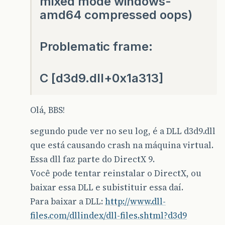
mixed mode windows-
amd64 compressed oops)
Problematic frame:
C [d3d9.dll+0x1a313]
Olá, BBS!
segundo pude ver no seu log, é a DLL d3d9.dll
que está causando crash na máquina virtual.
Essa dll faz parte do DirectX 9.
Você pode tentar reinstalar o DirectX, ou
baixar essa DLL e subistituir essa daí.
Para baixar a DLL:
http://www.dll-
files.com/dllindex/dll-files.shtml?d3d9