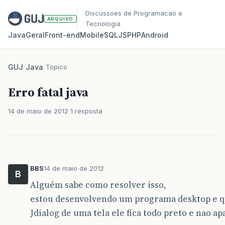
Discussoes de Programacao e
ARQUIVO
Tecnologia
Java
Geral
Front‑end
Mobile
SQL
JS
PHP
Android
GUJ
/
Java
/
Topico
Erro fatal java
14 de maio de 2012
1 resposta
BBS
14 de maio de 2012
B
Alguém sabe como resolver isso,
estou desenvolvendo um programa desktop e 
Jdialog de uma tela ele fica todo preto e nao a