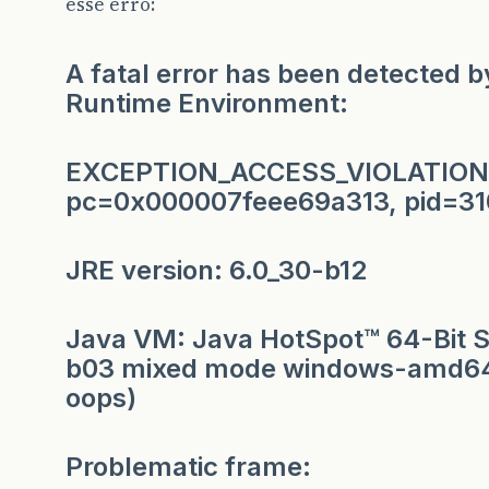
esse erro:
A fatal error has been detected b
Runtime Environment:
EXCEPTION_ACCESS_VIOLATION 
pc=0x000007feee69a313, pid=310
JRE version: 6.0_30-b12
Java VM: Java HotSpot™ 64-Bit S
b03 mixed mode windows-amd6
oops)
Problematic frame: