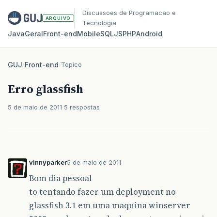
Discussoes de Programacao e
ARQUIVO
Tecnologia
Java
Geral
Front‑end
Mobile
SQL
JS
PHP
Android
GUJ
/
Front-end
/
Topico
Erro glassfish
5 de maio de 2011
5 respostas
vinnyparker
5 de maio de 2011
Bom dia pessoal
to tentando fazer um deployment no
glassfish 3.1 em uma maquina winserver