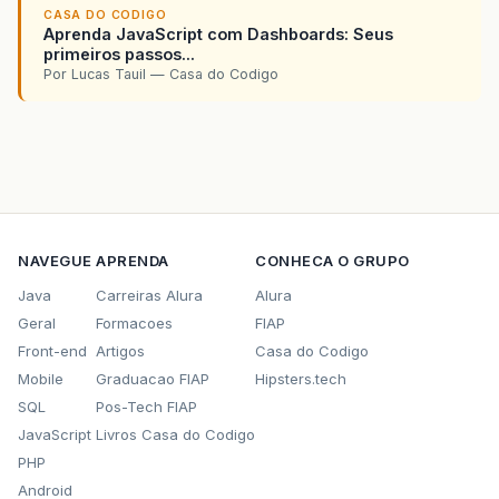
CASA DO CODIGO
Aprenda JavaScript com Dashboards: Seus
primeiros passos...
Por Lucas Tauil — Casa do Codigo
NAVEGUE
APRENDA
CONHECA O GRUPO
Java
Carreiras Alura
Alura
Geral
Formacoes
FIAP
Front-end
Artigos
Casa do Codigo
Mobile
Graduacao FIAP
Hipsters.tech
SQL
Pos-Tech FIAP
JavaScript
Livros Casa do Codigo
PHP
Android