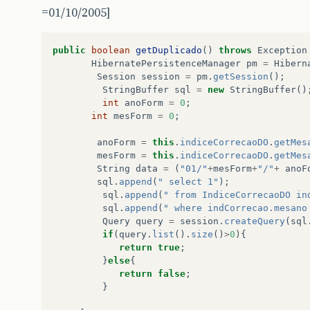
=01/10/2005]
public
boolean
getDuplicado
()
throws
Exception
HibernatePersistenceManager
pm
=
Hibern
Session
session
=
pm
.
getSession
();
StringBuffer
sql
=
new
StringBuffer
()
int
anoForm
=
0
;
int
mesForm
=
0
;
anoForm
=
this
.
indiceCorrecaoDO
.
getMes
mesForm
=
this
.
indiceCorrecaoDO
.
getMes
String
data
=
(
"01/"
+
mesForm
+
"/"
+
anoF
sql
.
append
(
" select 1"
);
sql
.
append
(
" from IndiceCorrecaoDO in
sql
.
append
(
" where indCorrecao.mesano
Query
query
=
session
.
createQuery
(
sql
if
(
query
.
list
().
size
()
>
0
){
return
true
;
}
else
{
return
false
;
}