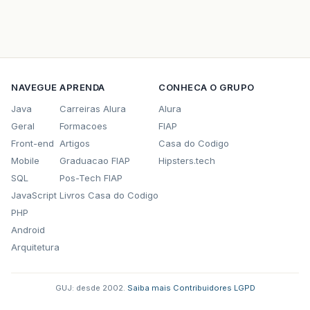
NAVEGUE
APRENDA
CONHECA O GRUPO
Java
Carreiras Alura
Alura
Geral
Formacoes
FIAP
Front-end
Artigos
Casa do Codigo
Mobile
Graduacao FIAP
Hipsters.tech
SQL
Pos-Tech FIAP
JavaScript
Livros Casa do Codigo
PHP
Android
Arquitetura
GUJ: desde 2002.
·
Saiba mais
·
Contribuidores
·
LGPD