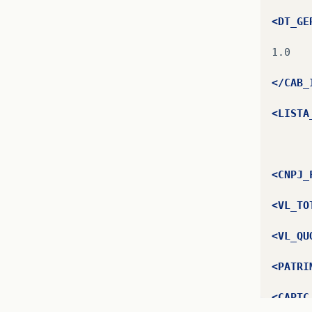
<DT_GE
1.0

</CAB_
<LISTA
<CNPJ_
<VL_TO
<VL_QU
<PATRI
<CAPTC