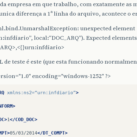
 da empresa em que trabalho, com exatamente as
unica diferença a 1ª linha do arquivo, acontece o e
ml.bind.UnmarshalException: unexpected element
n:infdiario”, local:“DOC_ARQ”). Expected elements
ARQ>,<{}urn:infdiario>
 de teste é este (que esta funcionando normalmen
ersion="1.0" encoding="windows-1252" ?>
RQ
xmlns:ns2=
“urn:infdiario”
>
NFORM>
OC>
1
</COD_DOC>
MPT>
05/03/2014
</DT_COMPT>