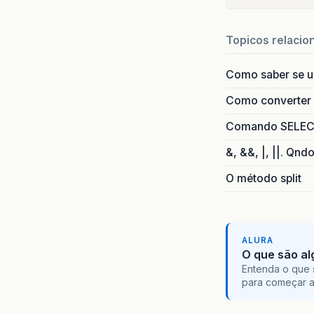
Topicos relacio
Como saber se 
Como converter i
Comando SELECT 
&, &&, |, ||. Qnd
O método split
ALURA
O que são al
Entenda o que 
para começar 