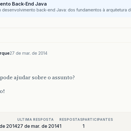
ento Back-End Java
m desenvolvimento back-end Java: dos fundamentos à arquitetura de
_COTST_SIGNIF></LISTA_COTST_SIGNIF>
erque
27 de mar. de 2014
pode ajudar sobre o assunto?
o!
ULTIMA RESPOSTA
RESPOSTAS
PARTICIPANTES
 de 2014
27 de mar. de 2014
1
1