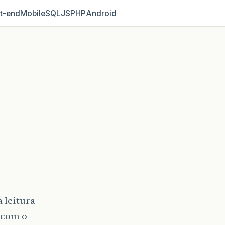
t‑end
Mobile
SQL
JS
PHP
Android
 leitura
 com o