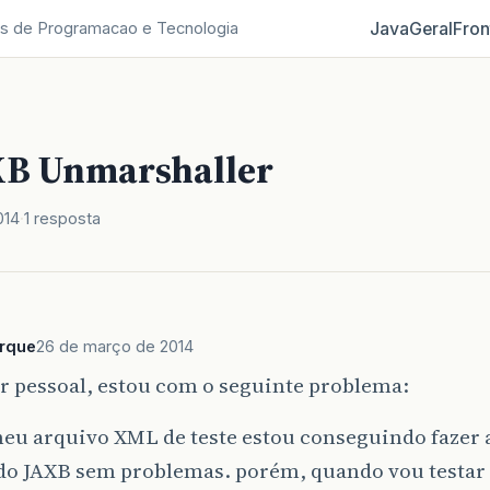
Java
Geral
Fron
s de Programacao e Tecnologia
XB Unmarshaller
014
1 resposta
erque
26 de março de 2014
r pessoal, estou com o seguinte problema:
eu arquivo XML de teste estou conseguindo fazer a
 do JAXB sem problemas. porém, quando vou testar