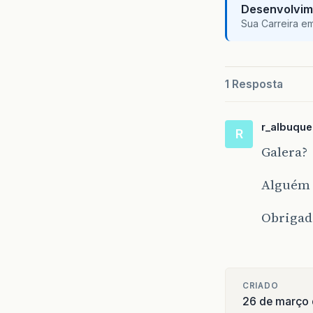
Desenvolvim
Sua Carreira e
<LISTA
1 Resposta
r_albuqu
R
Galera?
Alguém 
Obrigad
CRIADO
26 de março