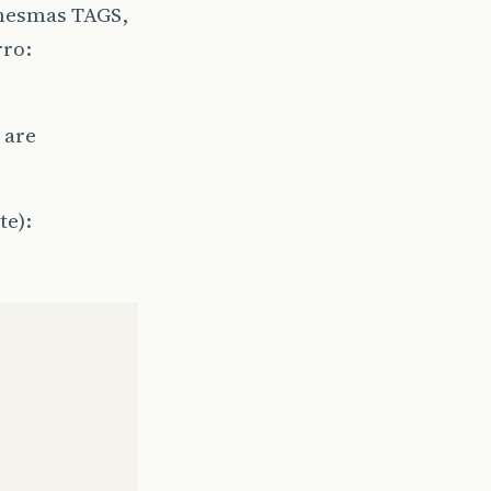
 mesmas TAGS,
rro:
 are
te):