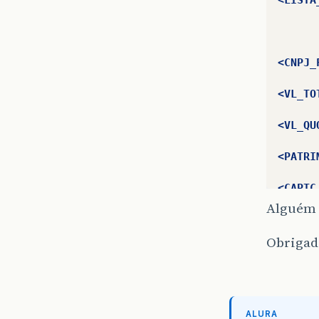
<CNPJ_
<VL_TO
<VL_QU
<PATRI
<CAPTC
Alguém 
<RESG_
Obrigad
<VL_TO
<VL_TO
<NR_CO
ALURA