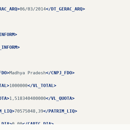
RAC_ARQ>
06/03/2014
</DT_GERAC_ARQ>
INFORM>
_INFORM>
FDO>
Madhya
Pradesh
</CNPJ_FDO>
TAL>
1000000
</VL_TOTAL>
OTA>
1,518340400000
</VL_QUOTA>
M_LIQ>
70575048,39
</PATRIM_LIQ>
_DIA>
0,00
</CAPTC_DIA>