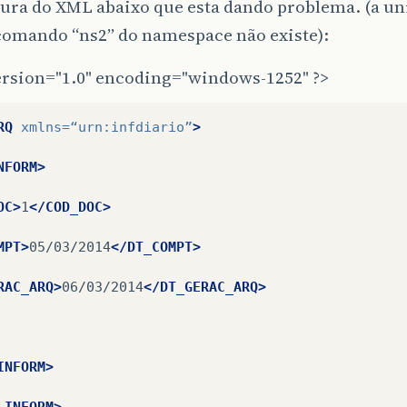
tura do XML abaixo que esta dando problema. (a un
DIA>
4445,08
</RESG_DIA>
 comando “ns2” do namespace não existe):
TAL_SAI>
37405,68
</VL_TOTAL_SAI>
ersion="1.0" encoding="windows-1252" ?>
TAL_ATV>
70578285,13
</VL_TOTAL_ATV>
RQ
xmlns=
“urn:infdiario”
>
TST>
50355
</NR_COTST>
NFORM>
_COTST_SIGNIF></LISTA_COTST_SIGNIF>
OC>
1
</COD_DOC>
MPT>
05/03/2014
</DT_COMPT>
RAC_ARQ>
06/03/2014
</DT_GERAC_ARQ>
INFORM>
_INFORM>