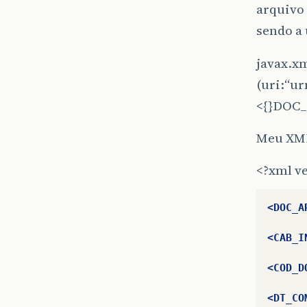
arquivo
sendo a 
javax.x
(uri:“ur
<{}DOC_
Meu XML
<?xml v
<DOC_A
<CAB_I
<COD_D
<DT_CO