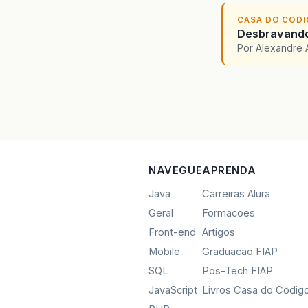
CASA DO COD
Desbravando 
Por Alexandre 
NAVEGUE
APRENDA
Java
Carreiras Alura
Geral
Formacoes
Front-end
Artigos
Mobile
Graduacao FIAP
SQL
Pos-Tech FIAP
JavaScript
Livros Casa do Codig