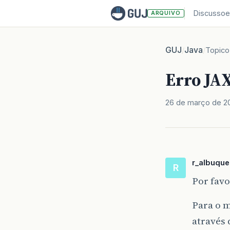
Discussoe
ARQUIVO
GUJ
Java
/
/
Topico
Erro JA
26 de março de 2
r_albuqu
R
Por favo
Para o m
através