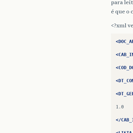
para lei
<RESG_
é que o
<VL_TO
<?xml v
<VL_TO
<DOC_A
<NR_CO
<CAB_I
<LISTA
<COD_D
<DT_CO
<DT_GE
1.0

</CAB_
<LISTA