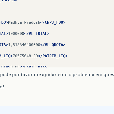
FDO>
Madhya
Pradesh
</CNPJ_FDO>
TAL>
1000000
</VL_TOTAL>
OTA>
1,518340400000
</VL_QUOTA>
M_LIQ>
70575048,39
</PATRIM_LIQ>
_DIA>
0,00
</CAPTC_DIA>
pode por favor me ajudar com o problema em ques
DIA>
4445,08
</RESG_DIA>
o!
TAL_SAI>
37405,68
</VL_TOTAL_SAI>
TAL_ATV>
70578285,13
</VL_TOTAL_ATV>
TST>
50355
</NR_COTST>