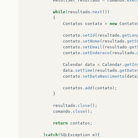
ResultSet
resultado
=
comando
.
exec
while
(
resultado
.
next
())
{
Contatos
contato
=
new
Contato
contato
.
setId
(
resultado
.
getLon
contato
.
setNome
(
resultado
.
getS
contato
.
setEmail
(
resultado
.
get
contato
.
setEndereco
(
resultado
.
Calendar
data
=
Calendar
.
getIn
data
.
setTime
(
resultado
.
getDate
contato
.
setDataNascimento
(
data
contatos
.
add
(
contato
);
}
resultado
.
close
();
comando
.
close
();
return
contatos
;
}
catch
(
SQLException
e
){