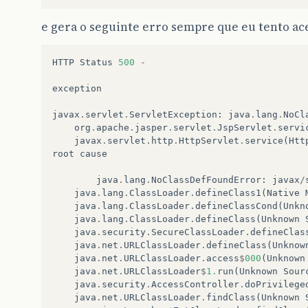
throw
new
RuntimeException
(
e
);
e gera o seguinte erro sempre que eu tento ac
}
}
HTTP
Status
500
-
exception
javax
.
servlet
.
ServletException
:
java
.
lang
.
NoCl
org
.
apache
.
jasper
.
servlet
.
JspServlet
.
servi
javax
.
servlet
.
http
.
HttpServlet
.
service
(
Htt
root
cause
java
.
lang
.
NoClassDefFoundError
:
javax
/
java
.
lang
.
ClassLoader
.
defineClass1
(
Native
java
.
lang
.
ClassLoader
.
defineClassCond
(
Unkn
java
.
lang
.
ClassLoader
.
defineClass
(
Unknown
java
.
security
.
SecureClassLoader
.
defineClas
java
.
net
.
URLClassLoader
.
defineClass
(
Unknow
java
.
net
.
URLClassLoader
.
access
$
000
(
Unknown
java
.
net
.
URLClassLoader
$
1.
run
(
Unknown
Sour
java
.
security
.
AccessController
.
doPrivilege
java
.
net
.
URLClassLoader
.
findClass
(
Unknown