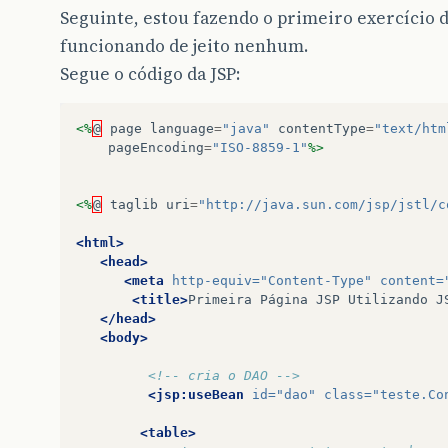
Seguinte, estou fazendo o primeiro exercício d
funcionando de jeito nenhum.
Segue o código da JSP:
<%
@
page
language
=
"java"
contentType
=
"text/htm
pageEncoding
=
"ISO-8859-1"
%>
<%
@
taglib
uri
=
"http://java.sun.com/jsp/jstl/c
<html>
<head>
<meta
http-equiv=
"Content-Type"
content=
<title>
Primeira
Página
JSP
Utilizando
J
</head>
<body>
<!-- cria o DAO -->
<jsp:useBean
id=
"dao"
class=
"teste.Co
<table>