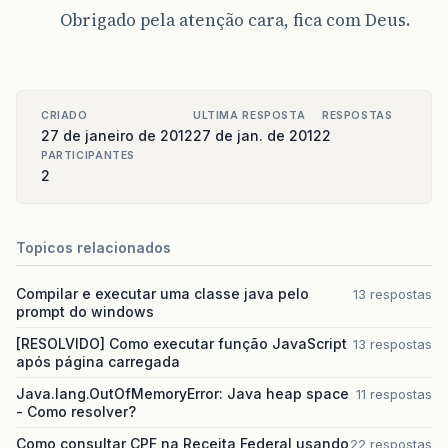
java
.
lang
.
ClassLoader
.
defineClassCond
(
Unkn
Obrigado pela atenção cara, fica com Deus.
java
.
lang
.
ClassLoader
.
defineClass
(
Unknown
java
.
security
.
SecureClassLoader
.
defineClas
java
.
net
.
URLClassLoader
.
defineClass
(
Unknow
java
.
net
.
URLClassLoader
.
access
$
000
(
Unknown
java
.
net
.
URLClassLoader
$
1.
run
(
Unknown
Sour
java
.
security
.
AccessController
.
doPrivilege
CRIADO
ULTIMA RESPOSTA
RESPOSTAS
java
.
net
.
URLClassLoader
.
findClass
(
Unknown
27 de janeiro de 2012
27 de jan. de 2012
2
sun
.
misc
.
Launcher
$
ExtClassLoader
.
findClass
PARTICIPANTES
java
.
lang
.
ClassLoader
.
loadClass
(
Unknown
So
2
java
.
lang
.
ClassLoader
.
loadClass
(
Unknown
So
java
.
lang
.
ClassLoader
.
defineClass1
(
Native
java
.
lang
.
ClassLoader
.
defineClassCond
(
Unkn
Topicos relacionados
java
.
lang
.
ClassLoader
.
defineClass
(
Unknown
java
.
security
.
SecureClassLoader
.
defineClas
java
.
net
.
URLClassLoader
.
defineClass
(
Unknow
Compilar e executar uma classe java pelo
13 respostas
java
.
net
.
URLClassLoader
.
access
$
000
(
Unknown
prompt do windows
java
.
net
.
URLClassLoader
$
1.
run
(
Unknown
Sour
[RESOLVIDO] Como executar função JavaScript
java
.
security
.
AccessController
.
doPrivilege
13 respostas
após página carregada
java
.
net
.
URLClassLoader
.
findClass
(
Unknown
sun
.
misc
.
Launcher
$
ExtClassLoader
.
findClass
Java.lang.OutOfMemoryError: Java heap space
11 respostas
java
.
lang
.
ClassLoader
.
loadClass
(
Unknown
So
- Como resolver?
java
.
lang
.
ClassLoader
.
loadClass
(
Unknown
So
sun
.
misc
.
Launcher
$
AppClassLoader
.
loadClass
Como consultar CPF na Receita Federal usando
22 respostas