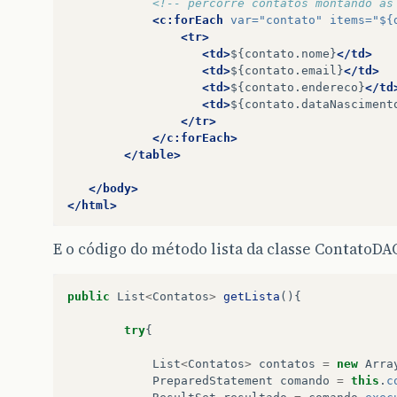
<!-- percorre contatos montando as
<c:forEach
var=
"contato"
items=
"${
<tr>
<td>
${contato.nome}
</td>
<td>
${contato.email}
</td>
<td>
${contato.endereco}
</td
<td>
${contato.dataNasciment
</tr>
</c:forEach>
</table>
</body>
</html>
E o código do método lista da classe ContatoDA
public
List
<
Contatos
>
getLista
(){
try
{
List
<
Contatos
>
contatos
=
new
Arra
PreparedStatement
comando
=
this
.
c