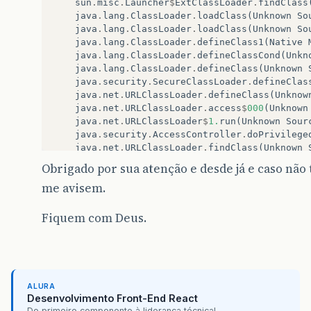
sun
.
misc
.
Launcher
$
ExtClassLoader
.
findClass
java
.
lang
.
ClassLoader
.
loadClass
(
Unknown
So
java
.
lang
.
ClassLoader
.
loadClass
(
Unknown
So
java
.
lang
.
ClassLoader
.
defineClass1
(
Native
java
.
lang
.
ClassLoader
.
defineClassCond
(
Unkn
java
.
lang
.
ClassLoader
.
defineClass
(
Unknown
java
.
security
.
SecureClassLoader
.
defineClas
java
.
net
.
URLClassLoader
.
defineClass
(
Unknow
java
.
net
.
URLClassLoader
.
access
$
000
(
Unknown
java
.
net
.
URLClassLoader
$
1.
run
(
Unknown
Sour
java
.
security
.
AccessController
.
doPrivilege
java
.
net
.
URLClassLoader
.
findClass
(
Unknown
sun
.
misc
.
Launcher
$
ExtClassLoader
.
findClass
Obrigado por sua atenção e desde já e caso não 
java
.
lang
.
ClassLoader
.
loadClass
(
Unknown
So
me avisem.
java
.
lang
.
ClassLoader
.
loadClass
(
Unknown
So
sun
.
misc
.
Launcher
$
AppClassLoader
.
loadClass
java
.
lang
.
ClassLoader
.
loadClass
(
Unknown
So
Fiquem com Deus.
org
.
apache
.
catalina
.
loader
.
WebappClassLoad
org
.
apache
.
catalina
.
loader
.
WebappClassLoad
org
.
apache
.
jasper
.
compiler
.
TagLibraryInfoI
org
.
apache
.
jasper
.
compiler
.
TagLibraryInfoI
org
.
apache
.
jasper
.
compiler
.
TagLibraryInfoI
ALURA
org
.
apache
.
jasper
.
compiler
.
Parser
.
parseTag
Desenvolvimento Front-End React
org
.
apache
.
jasper
.
compiler
.
Parser
.
parseDir
Do primeiro componente à liderança técnica!