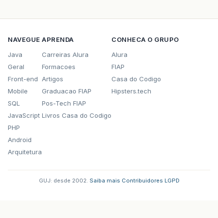
NAVEGUE
APRENDA
CONHECA O GRUPO
Java
Carreiras Alura
Alura
Geral
Formacoes
FIAP
Front-end
Artigos
Casa do Codigo
Mobile
Graduacao FIAP
Hipsters.tech
SQL
Pos-Tech FIAP
JavaScript
Livros Casa do Codigo
PHP
Android
Arquitetura
GUJ: desde 2002.
·
Saiba mais
·
Contribuidores
·
LGPD