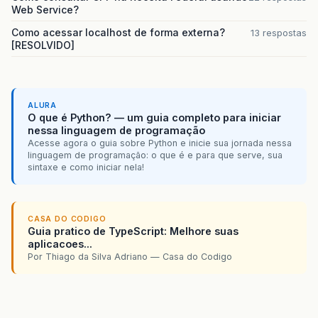
java
.
lang
.
ClassLoader
.
loadClass
(
Unknown
So
Web Service?
org
.
apache
.
catalina
.
loader
.
WebappClassLoad
Como acessar localhost de forma externa?
13 respostas
org
.
apache
.
catalina
.
loader
.
WebappClassLoad
[RESOLVIDO]
org
.
apache
.
jasper
.
compiler
.
TagLibraryInfoI
org
.
apache
.
jasper
.
compiler
.
TagLibraryInfoI
org
.
apache
.
jasper
.
compiler
.
TagLibraryInfoI
org
.
apache
.
jasper
.
compiler
.
Parser
.
parseTag
org
.
apache
.
jasper
.
compiler
.
Parser
.
parseDir
ALURA
org
.
apache
.
jasper
.
compiler
.
Parser
.
parseEle
O que é Python? — um guia completo para iniciar
org
.
apache
.
jasper
.
compiler
.
Parser
.
parse
(
Pa
nessa linguagem de programação
org
.
apache
.
jasper
.
compiler
.
ParserControlle
Acesse agora o guia sobre Python e inicie sua jornada nessa
org
.
apache
.
jasper
.
compiler
.
ParserControlle
linguagem de programação: o que é e para que serve, sua
sintaxe e como iniciar nela!
org
.
apache
.
jasper
.
compiler
.
Compiler
.
genera
org
.
apache
.
jasper
.
compiler
.
Compiler
.
compil
org
.
apache
.
jasper
.
compiler
.
Compiler
.
compil
org
.
apache
.
jasper
.
compiler
.
Compiler
.
compil
CASA DO CODIGO
org
.
apache
.
jasper
.
JspCompilationContext
.
co
Guia pratico de TypeScript: Melhore suas
org
.
apache
.
jasper
.
servlet
.
JspServletWrappe
aplicacoes...
org
.
apache
.
jasper
.
servlet
.
JspServlet
.
servi
Por Thiago da Silva Adriano — Casa do Codigo
org
.
apache
.
jasper
.
servlet
.
JspServlet
.
servi
javax
.
servlet
.
http
.
HttpServlet
.
service
(
Htt
note
The
full
stack
trace
of
the
root
cause
is