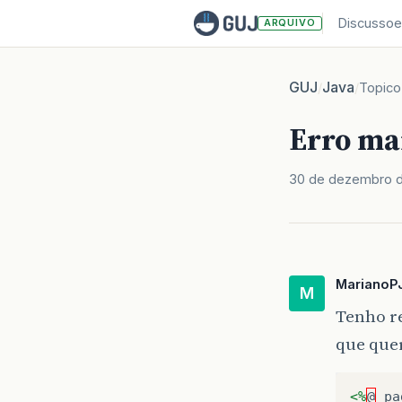
Discussoe
ARQUIVO
GUJ
Java
/
/
Topico
Erro ma
30 de dezembro 
MarianoP
M
Tenho r
que quer
<%
@
pa