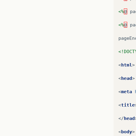
<%
@
pa
<%
@
pa
pageEn
<!DOCT
<
html
>
<
head
>
<
meta
<
title
</
head
<
body
>