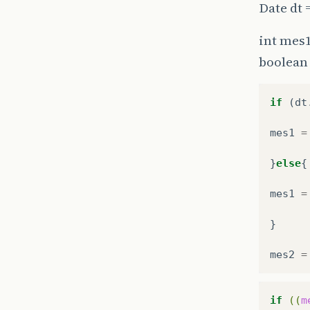
Date dt 
int mes
boolean 
if
(
dt
mes1
=
}
else
{
mes1
=
}
mes2
=
if
((
m