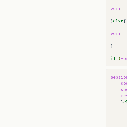
verif
}
else
{

verif
}

if
(
ve
sessio
se
se
re
}
e