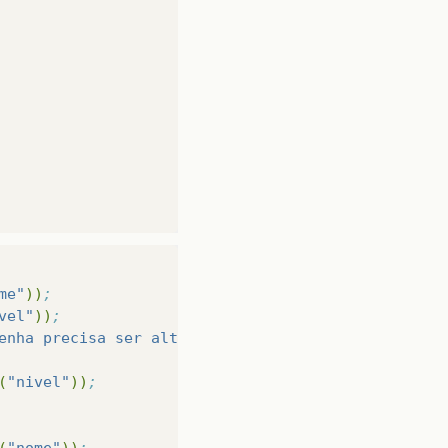
me"
))
;
vel"
))
;
enha precisa ser alterada, pois perdeu a validade'
(
"nivel"
))
;
(
"nome"
))
;