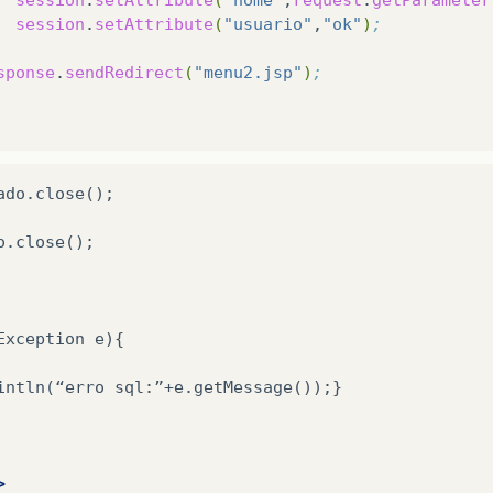
session
.
setAttribute
(
"usuario"
,
"ok"
)
;
sponse
.
sendRedirect
(
"menu2.jsp"
)
;
ado.close();

o.close();

Exception
e){

intln(“erro
sql:”+e.getMessage());}

>