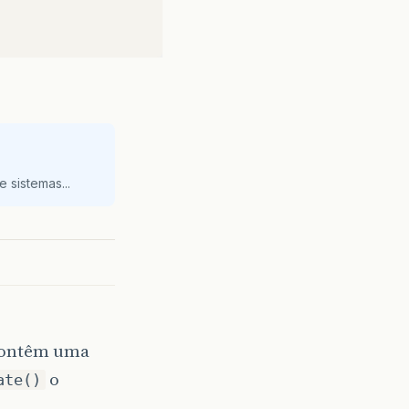
 sistemas...
 contêm uma
o
ate()