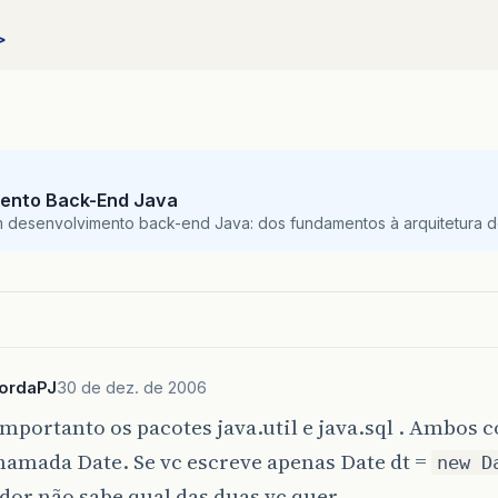
>
ento Back-End Java
m desenvolvimento back-end Java: dos fundamentos à arquitetura de
bordaPJ
30 de dez. de 2006
importanto os pacotes java.util e java.sql . Ambos
hamada Date. Se vc escreve apenas Date dt =
new D
or não sabe qual das duas vc quer.