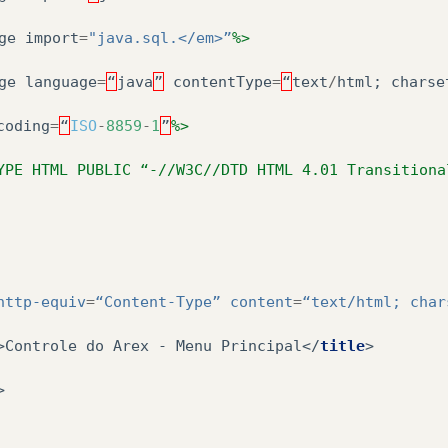
ge
import
=
"java.sql.</em>”
%>
ge
language
=
“
java
”
contentType
=
“
text
/
html
;
charse
coding
=
“
ISO
-
8859
-
1
”
%>
YPE HTML PUBLIC “-//W3C//DTD HTML 4.01 Transitiona
http-equiv
=
“Content-Type”
content
=
“text/html;
char
>
Controle do Arex - Menu Principal
</
title
>
>