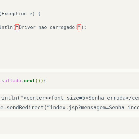
(
Exception
e
)
{
intln
(
“
Driver
nao
carregado
!
”
);
esultado
.
next
())
tion
conexao
=
DriverManager
.
getConnection
(
“
jdbc:m
edStatement
sql
=
conexao
.
prepareStatement
(
"select
rintln("<center><font size=5>Senha errada</ce
se.sendRedirect(“index.jsp?mensagem=Senha inc
tString
(
1
,
request
.
getParameter
(
“
nome
”
));
tString
(
2
,
request
.
getParameter
(
“
senha
”
));
Set
resultado
=
sql
.
executeQuery
();