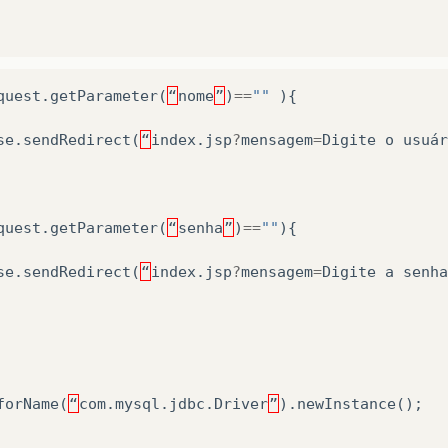
quest
.
getParameter
(
“
nome
”
)
==
""
){
se
.
sendRedirect
(
“
index
.
jsp
?
mensagem
=
Digite
o
usuár
quest
.
getParameter
(
“
senha
”
)
==
""
){
se
.
sendRedirect
(
“
index
.
jsp
?
mensagem
=
Digite
a
senha
forName
(
“
com
.
mysql
.
jdbc
.
Driver
”
).
newInstance
();