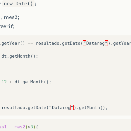
=
;
new Date()
1, mes2;
verif;
.
getYear
()
==
resultado
.
getDate
(
“
Datareg
”
).
getYea
dt
.
getMonth
();
12
+
dt
.
getMonth
();
resultado
.
getDate
(
“
Datareg
”
).
getMonth
();
es1
-
mes2
)
>
3
)
{
