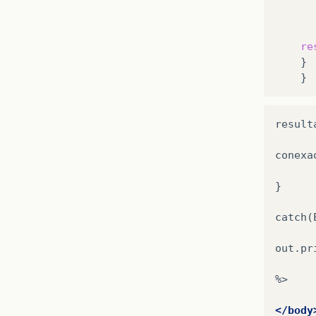
re
result
conexa
}

catch(
out.pr
%>

</body