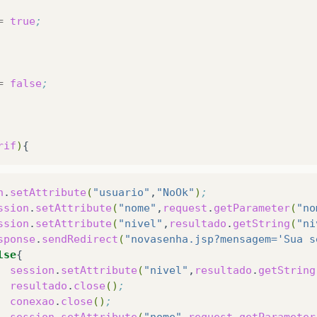
=
true
;
=
false
;
rif
)
n
.
setAttribute
(
"usuario"
,
"NoOk"
)
;
ssion
.
setAttribute
(
"nome"
,
request
.
getParameter
(
"no
ssion
.
setAttribute
(
"nivel"
,
resultado
.
getString
(
"ni
sponse
.
sendRedirect
(
"novasenha.jsp?mensagem='Sua s
lse
session
.
setAttribute
(
"nivel"
,
resultado
.
getString
resultado
.
close
()
;
conexao
.
close
()
;
session
.
setAttribute
(
"nome"
,
request
.
getParameter