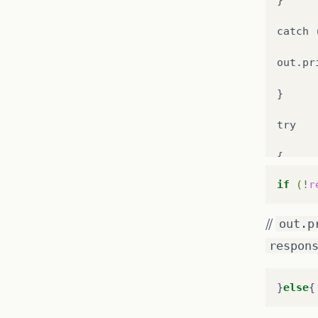
catch
out
.
pr
}
try
{
if
(
!
r
Connec
Prepar
//
out.p
respon
sql
.
se
sql
.
se
}
else
Result