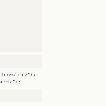
ysql:
//localhost/arex”,“root”,“root”);
 * from usuario where nome = ? and senha =? "
);
;
nter></font>")
;
orreta”)