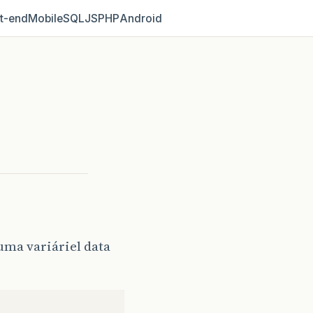
t‑end
Mobile
SQL
JS
PHP
Android
ma variáriel data