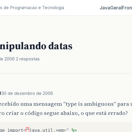
Java
Geral
Fron
s de Programacao e Tecnologia
nipulando datas
de 2006
2 respostas
J
30 de dezembro de 2006
ecebido uma mensagem “type is ambiguous” para u
o criar o código segue abaixo, o que está errado?
ge
import
=
“
java
.
util
.
<
em
>
" 
%>