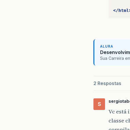
</html
ALURA
Desenvolvim
Sua Carreira e
2 Respostas
sergiota
S
Vc está 
classe c
compilad