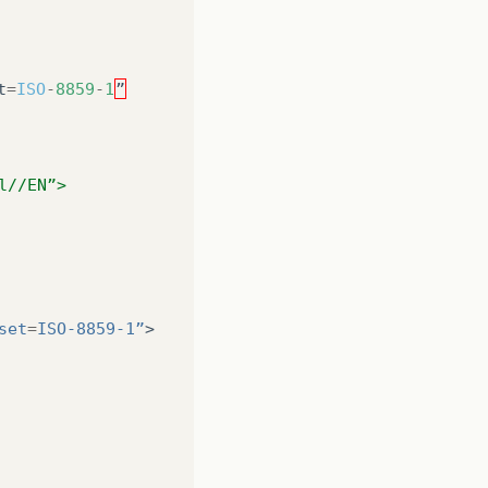
t
=
ISO
-
8859
-
1
”
l//EN”>
set
=
ISO-8859-1”
>