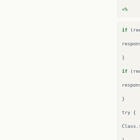
<%
if
(
re
respon
}
if
(
re
respon
}
try
{
Class
.
}