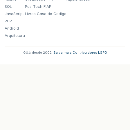
SQL
Pos-Tech FIAP
JavaScript
Livros Casa do Codigo
PHP
Android
Arquitetura
GUJ: desde 2002.
·
Saiba mais
·
Contribuidores
·
LGPD