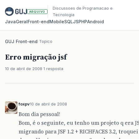
Discussoes de Programacao e
ARQUIVO
Tecnologia
Java
Geral
Front‑end
Mobile
SQL
JS
PHP
Android
GUJ
/
Front-end
/
Topico
Erro migração jsf
10 de abril de 2008
1 resposta
foxpv
10 de abril de 2008
Bom dia pessoal!
Bom, é o seguinte, eu tenho um projeto q era JS
migrando para JSF 1.2 + RICHFACES 3.2, troquei 