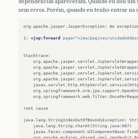
dependências apareceram. Quando eu dou um sta
sem erros. Porém, quando eu tenho entrar na a
org.apache.jasper.JasperException:
An
exceptio
1:
<jsp:forward
page=
"view/paginas/unidadeAdmi
org.springframework.web.filter.OncePerRequ
root
cause

java.lang.StringIndexOutOfBoundsException:
Str