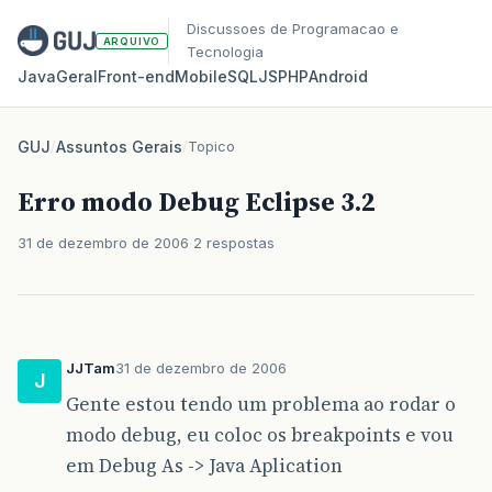
Discussoes de Programacao e
ARQUIVO
Tecnologia
Java
Geral
Front‑end
Mobile
SQL
JS
PHP
Android
GUJ
/
Assuntos Gerais
/
Topico
Erro modo Debug Eclipse 3.2
31 de dezembro de 2006
2 respostas
JJTam
31 de dezembro de 2006
J
Gente estou tendo um problema ao rodar o
modo debug, eu coloc os breakpoints e vou
em Debug As -> Java Aplication