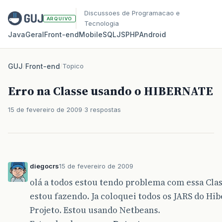
Discussoes de Programacao e
ARQUIVO
Tecnologia
Java
Geral
Front‑end
Mobile
SQL
JS
PHP
Android
GUJ
/
Front-end
/
Topico
Erro na Classe usando o HIBERNATE
15 de fevereiro de 2009
3 respostas
diegocrs
15 de fevereiro de 2009
olá a todos estou tendo problema com essa Cla
estou fazendo. Ja coloquei todos os JARS do Hi
Projeto. Estou usando Netbeans.