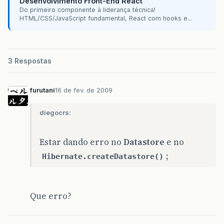
Desenvolvimento Front-End React
Do primeiro componente à liderança técnica!
HTML/CSS/JavaScript fundamental, React com hooks e...
3 Respostas
furutani
16 de fev. de 2009
diegocrs:
Estar dando erro no
Datastore
e no
;
Hibernate.createDatastore()
Que erro?