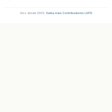
GUJ: desde 2002.
·
Saiba mais
·
Contribuidores
·
LGPD