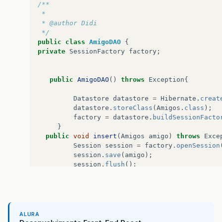
/**
 *
 * @author Didi
 */
public
class
AmigoDAO
{
private
SessionFactory
factory
;
public
AmigoDAO
()
throws
Exception
{
Datastore
datastore
=
Hibernate
.
creat
datastore
.
storeClass
(
Amigos
.
class
);
factory
=
datastore
.
buildSessionFacto
}
public
void
insert
(
Amigos
amigo
)
throws
Exce
Session
session
=
factory
.
openSession
session
.
save
(
amigo
);
session
.
flush
();
session
.
close
();
}
}
ALURA