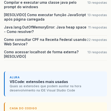
Compilar e executar uma classe java pelo
13 respostas
prompt do windows
[RESOLVIDO] Como executar função JavaScript
13 respostas
após página carregada
Java.lang.OutOfMemoryError: Java heap space
11 respostas
- Como resolver?
Como consultar CPF na Receita Federal usando
22 respostas
Web Service?
Como acessar localhost de forma externa?
13 respostas
[RESOLVIDO]
ALURA
VSCode: extensões mais usadas
Quais as extensões que podem auxiliar na hora
desenvolvimento na IDE Visual Studio Code
CASA DO CODIGO