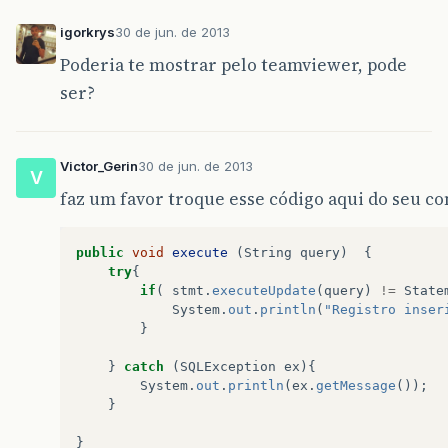
igorkrys
30 de jun. de 2013
Poderia te mostrar pelo teamviewer, pode
ser?
Victor_Gerin
30 de jun. de 2013
V
faz um favor troque esse código aqui do seu co
public
void
execute
(
String
query
)
{
try
{
if
(
stmt
.
executeUpdate
(
query
)
!=
State
System
.
out
.
println
(
"Registro inser
}
}
catch
(
SQLException
ex
){
System
.
out
.
println
(
ex
.
getMessage
());
}
}