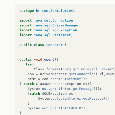
package
br.com.formularios1
;
import
java.sql.Connection
;
import
java.sql.DriverManager
;
import
java.sql.SQLException
;
import
java.sql.Statement
;
public
class
conector
{
public
void
open
(){
try
{
Class
.
forName
(
"org.gjt.mm.mysql.Driver"
con
=
DriverManager
.
getConnection
(
url
,
user
stmt
=
con
.
createStatement
();
}
catch
(
ClassNotFoundException
ex
){
System
.
out
.
println
(
ex
.
getMessage
());
}
catch
(
SQLException
ex
){
System
.
out
.
println
(
ex
.
getMessage
());
}
System
.
out
.
println
(
"ABERTO"
);
}