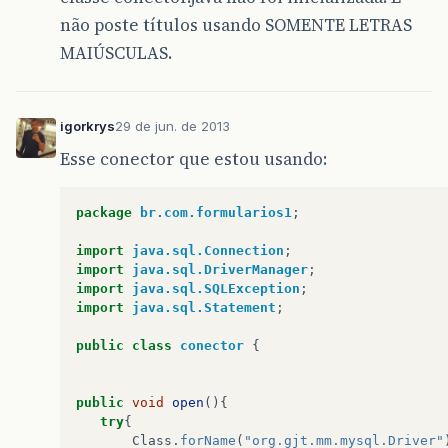
at
java
.
awt
.
EventDispatchThread
.
pumpEventsForF
não poste títulos usando SOMENTE LETRAS
MAIÚSCULAS.
at
java
.
awt
.
EventDispatchThread
.
pumpEventsForH
at
java
.
awt
.
EventDispatchThread
.
pumpEvents
(
Eve
igorkrys
29 de jun. de 2013
at
java
.
awt
.
EventDispatchThread
.
pumpEvents
(
Eve
Esse conector que estou usando:
at
java
.
awt
.
EventDispatchThread
.
run
(
EventDispa
package
br.com.formularios1
;
import
java.sql.Connection
;
import
java.sql.DriverManager
;
import
java.sql.SQLException
;
import
java.sql.Statement
;
public
class
conector
{
public
void
open
(){
try
{
Class
.
forName
(
"org.gjt.mm.mysql.Driver"