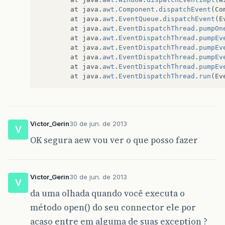
at
java
.
awt
.
Component
.
dispatchEvent
(
Co
at
java
.
awt
.
EventQueue
.
dispatchEvent
(
E
at
java
.
awt
.
EventDispatchThread
.
pumpOn
at
java
.
awt
.
EventDispatchThread
.
pumpEv
at
java
.
awt
.
EventDispatchThread
.
pumpEv
at
java
.
awt
.
EventDispatchThread
.
pumpEv
at
java
.
awt
.
EventDispatchThread
.
pumpEv
at
java
.
awt
.
EventDispatchThread
.
run
(
Ev
Victor_Gerin
30 de jun. de 2013
V
OK segura aew vou ver o que posso fazer
Victor_Gerin
30 de jun. de 2013
V
da uma olhada quando você executa o
método open() do seu connector ele por
acaso entre em alguma de suas exception ?