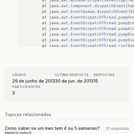
at
java
.
awt
.
Window
.
dispatchEventImpl
(
W
at
java
.
awt
.
Component
.
dispatchEvent
(
Co
at
java
.
awt
.
EventQueue
.
dispatchEvent
(
E
at
java
.
awt
.
EventDispatchThread
.
pumpOn
at
java
.
awt
.
EventDispatchThread
.
pumpEv
at
java
.
awt
.
EventDispatchThread
.
pumpEv
at
java
.
awt
.
EventDispatchThread
.
pumpEv
at
java
.
awt
.
EventDispatchThread
.
pumpEv
at
java
.
awt
.
EventDispatchThread
.
run
(
Ev
CRIADO
ULTIMA RESPOSTA
RESPOSTAS
29 de junho de 2013
30 de jun. de 2013
15
PARTICIPANTES
3
Topicos relacionados
Como saber se um mes tem 4 ou 5 semanas?
31 respostas
[RESOLVIDO]