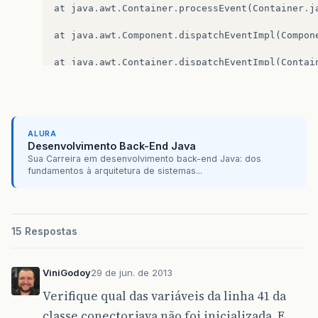
at
java
.
awt
.
Container
.
processEvent
(
Container
.
j
at
java
.
awt
.
Component
.
dispatchEventImpl
(
Compon
at
java
.
awt
.
Container
.
dispatchEventImpl
(
Contai
at
java
.
awt
.
Component
.
dispatchEvent
(
Component
.
at
java
.
awt
.
LightweightDispatcher
.
retargetMous
ALURA
at
java
.
awt
.
LightweightDispatcher
.
processMouse
Desenvolvimento Back-End Java
Sua Carreira em desenvolvimento back-end Java: dos
at
java
.
awt
.
LightweightDispatcher
.
dispatchEven
fundamentos à arquitetura de sistemas...
at
java
.
awt
.
Container
.
dispatchEventImpl
(
Contai
at
java
.
awt
.
Window
.
dispatchEventImpl
(
Window
.
ja
15 Respostas
at
java
.
awt
.
Component
.
dispatchEvent
(
Component
.
ViniGodoy
29 de jun. de 2013
at
java
.
awt
.
EventQueue
.
dispatchEvent
(
EventQueu
Verifique qual das variáveis da linha 41 da
at
java
.
awt
.
EventDispatchThread
.
pumpOneEventFo
classe conector.java não foi inicializada. E