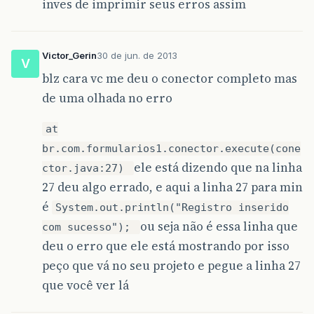
inves de imprimir seus erros assim
private
final
String
url
=
"jdbc:mysql://l
private
final
String
user
=
"root"
;
private
final
String
pass
=
""
;
Victor_Gerin
30 de jun. de 2013
V
Connection
con
;
blz cara vc me deu o conector completo mas
Statement
stmt
;
de uma olhada no erro
}
at
br.com.formularios1.conector.execute(cone
ele está dizendo que na linha
ctor.java:27)
27 deu algo errado, e aqui a linha 27 para min
é
System.out.println("Registro inserido
ou seja não é essa linha que
com sucesso");
deu o erro que ele está mostrando por isso
peço que vá no seu projeto e pegue a linha 27
que você ver lá