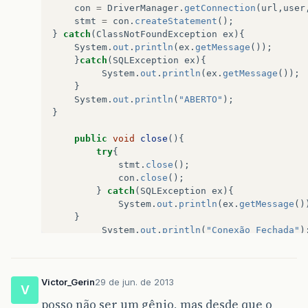
con
=
DriverManager
.
getConnection
(
url
,
user
stmt
=
con
.
createStatement
();
}
catch
(
ClassNotFoundException
ex
){
System
.
out
.
println
(
ex
.
getMessage
());
}
catch
(
SQLException
ex
){
System
.
out
.
println
(
ex
.
getMessage
());
}
System
.
out
.
println
(
"ABERTO"
);
}
public
void
close
(){
try
{
stmt
.
close
();
con
.
close
();
}
catch
(
SQLException
ex
){
System
.
out
.
println
(
ex
.
getMessage
()
}
System
.
out
.
println
(
"Conexão Fechada"
)
}
public
void
execute
(
String
query
)
{
Victor_Gerin
29 de jun. de 2013
try
{
V
if
(
stmt
.
executeUpdate
(
query
)
!=
State
posso não ser um gênio, mas desde que o