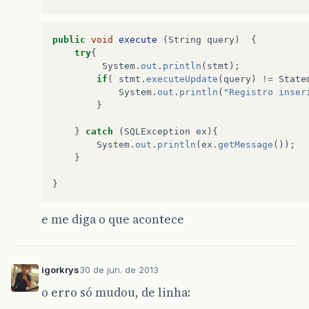
public
void
execute
(
String
query
)
{
try
{
System
.
out
.
println
(
stmt
);
if
(
stmt
.
executeUpdate
(
query
)
!=
State
System
.
out
.
println
(
"Registro inser
}
}
catch
(
SQLException
ex
){
System
.
out
.
println
(
ex
.
getMessage
());
}
}
e me diga o que acontece
igorkrys
30 de jun. de 2013
o erro só mudou, de linha: