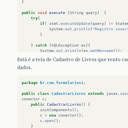
}
public
void
execute
(
String
query
)
{
try
{
if
(
stmt
.
executeUpdate
(
query
)
!=
State
System
.
out
.
println
(
"Registro inser
}
}
catch
(
SQLException
ex
){
System
.
out
.
println
(
ex
.
getMessage
());
}
Está é a tela de Cadastro de Livros que tento c
dados.
}
public
void
close
(){
package
br.com.formularios1
;
try
{
stmt
.
close
();
public
class
CadastrarLivros
extends
javax
.
swi
con
.
close
();
conector
c
;
}
catch
(
SQLException
ex
){
public
CadastrarLivros
()
{
System
.
out
.
println
(
ex
.
getMessage
()
initComponents
();
}
c
=
new
conector
();
System
.
out
.
println
(
"Conexão Fechada"
)
c
.
open
();
}
}