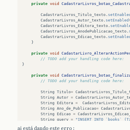
private
void
CadastrarLivros_botao_Cadastr
private
final
String
url
=
"jdbc:mysql://l
CadastrarLivros_Titulo_texto
.
setEnable
private
final
String
user
=
"root"
;
CadastrarLivros_Autor_texto
.
setEnabled
private
final
String
pass
=
""
;
CadastrarLivros_Editora_texto
.
setEnabl
CadastrarLivros_AnodePublicacao_texto
.
Connection
con
;
CadastrarLivros_Edicao_texto
.
setEnable
}
Statement
stmt
;
}
private
void
CadastarLivro_AlterarActionPe
// TODO add your handling code here:
}
private
void
CadastrarLivros_botao_finaliz
// TODO add your handling code here:
String
Titulo
=
CadastrarLivros_Titulo_
String
Autor
=
CadastrarLivros_Autor_t
String
Editora
=
CadastrarLivros_Edit
String
Ano_de_Publicacao
=
CadastrarLiv
String
Edicao
=
CadastrarLivros_Edicao
String
query
=
"INSERT INTO `books` (T
ai está dando este erro :