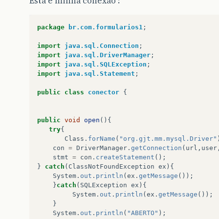
Está é minha conexão :
package
br.com.formularios1
;
import
java.sql.Connection
;
import
java.sql.DriverManager
;
import
java.sql.SQLException
;
import
java.sql.Statement
;
public
class
conector
{
public
void
open
(){
try
{
Class
.
forName
(
"org.gjt.mm.mysql.Driver"
con
=
DriverManager
.
getConnection
(
url
,
user
stmt
=
con
.
createStatement
();
}
catch
(
ClassNotFoundException
ex
){
System
.
out
.
println
(
ex
.
getMessage
());
}
catch
(
SQLException
ex
){
System
.
out
.
println
(
ex
.
getMessage
());
}
System
.
out
.
println
(
"ABERTO"
);