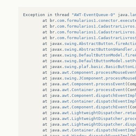
query
+=
"('"
+
Titulo
+
"','"
+
Autor
+
"','"
//System.out.println(query);
c
.
execute
(
query
);
Exception
in
thread
"AWT-EventQueue-0"
java
.
la
at
br
.
com
.
formularios1
.
conector
.
execut
}
at
br
.
com
.
formularios1
.
CadastrarLivros
at
br
.
com
.
formularios1
.
CadastrarLivros
at
br
.
com
.
formularios1
.
CadastrarLivros
at
javax
.
swing
.
AbstractButton
.
fireActi
at
javax
.
swing
.
AbstractButton$Handler
.
at
javax
.
swing
.
DefaultButtonModel
.
fire
at
javax
.
swing
.
DefaultButtonModel
.
setP
at
javax
.
swing
.
plaf
.
basic
.
BasicButtonL
at
java
.
awt
.
Component
.
processMouseEven
at
javax
.
swing
.
JComponent
.
processMouse
at
java
.
awt
.
Component
.
processEvent
(
Com
at
java
.
awt
.
Container
.
processEvent
(
Con
at
java
.
awt
.
Component
.
dispatchEventImp
at
java
.
awt
.
Container
.
dispatchEventImp
at
java
.
awt
.
Component
.
dispatchEvent
(
Co
at
java
.
awt
.
LightweightDispatcher
.
reta
at
java
.
awt
.
LightweightDispatcher
.
proc
at
java
.
awt
.
LightweightDispatcher
.
disp
at
java
.
awt
.
Container
.
dispatchEventImp
at
java
.
awt
.
Window
.
dispatchEventImpl
(
W