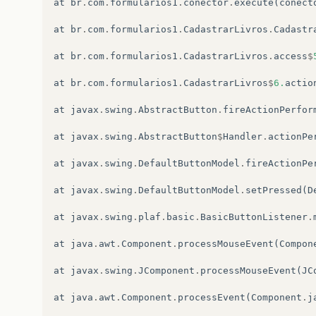
at
br
.
com
.
formularios1
.
conector
.
execute
(
conect
at
br
.
com
.
formularios1
.
CadastrarLivros
.
Cadastr
at
br
.
com
.
formularios1
.
CadastrarLivros
.
access
$
at
br
.
com
.
formularios1
.
CadastrarLivros
$
6.
actio
at
javax
.
swing
.
AbstractButton
.
fireActionPerfor
at
javax
.
swing
.
AbstractButton
$
Handler
.
actionPe
at
javax
.
swing
.
DefaultButtonModel
.
fireActionPe
at
javax
.
swing
.
DefaultButtonModel
.
setPressed
(
D
at
javax
.
swing
.
plaf
.
basic
.
BasicButtonListener
.
at
java
.
awt
.
Component
.
processMouseEvent
(
Compon
at
javax
.
swing
.
JComponent
.
processMouseEvent
(
JC
at
java
.
awt
.
Component
.
processEvent
(
Component
.
j