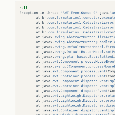
null
Exception
in
thread
"AWT-EventQueue-0"
java
.
la
at
br
.
com
.
formularios1
.
conector
.
execut
at
br
.
com
.
formularios1
.
CadastrarLivros
at
br
.
com
.
formularios1
.
CadastrarLivros
at
br
.
com
.
formularios1
.
CadastrarLivros
at
javax
.
swing
.
AbstractButton
.
fireActi
at
javax
.
swing
.
AbstractButton$Handler
.
at
javax
.
swing
.
DefaultButtonModel
.
fire
at
javax
.
swing
.
DefaultButtonModel
.
setP
at
javax
.
swing
.
plaf
.
basic
.
BasicButtonL
at
java
.
awt
.
Component
.
processMouseEven
at
javax
.
swing
.
JComponent
.
processMouse
at
java
.
awt
.
Component
.
processEvent
(
Com
at
java
.
awt
.
Container
.
processEvent
(
Con
at
java
.
awt
.
Component
.
dispatchEventImp
at
java
.
awt
.
Container
.
dispatchEventImp
at
java
.
awt
.
Component
.
dispatchEvent
(
Co
at
java
.
awt
.
LightweightDispatcher
.
reta
at
java
.
awt
.
LightweightDispatcher
.
proc
at
java
.
awt
.
LightweightDispatcher
.
disp
at
java
.
awt
.
Container
.
dispatchEventImp