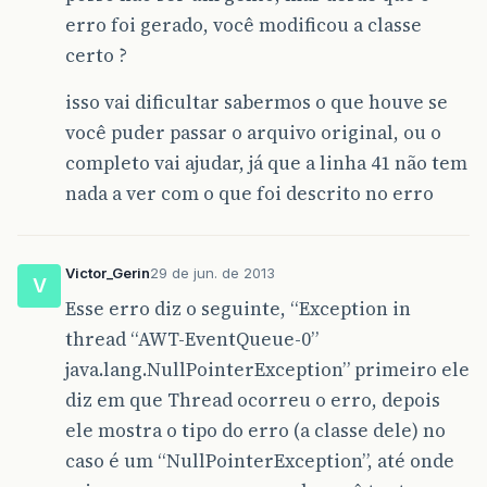
System
.
out
.
println
(
"Registro inser
erro foi gerado, você modificou a classe
}
certo ?
}
catch
(
SQLException
ex
){
System
.
out
.
println
(
ex
.
getMessage
());
isso vai dificultar sabermos o que houve se
}
você puder passar o arquivo original, ou o
}
completo vai ajudar, já que a linha 41 não tem
private
final
String
url
=
"jdbc:mysql://l
nada a ver com o que foi descrito no erro
private
final
String
user
=
"root"
;
private
final
String
pass
=
""
;
Connection
con
;
Victor_Gerin
29 de jun. de 2013
V
Esse erro diz o seguinte, “Exception in
Statement
stmt
;
}
thread “AWT-EventQueue-0”
java.lang.NullPointerException” primeiro ele
diz em que Thread ocorreu o erro, depois
ele mostra o tipo do erro (a classe dele) no
caso é um “NullPointerException”, até onde