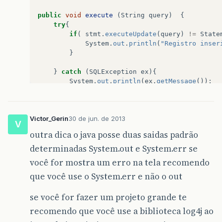
public
void
execute
(
String
query
)
{
try
{
if
(
stmt
.
executeUpdate
(
query
)
!=
State
System
.
out
.
println
(
"Registro inser
}
}
catch
(
SQLException
ex
){
System
.
out
.
println
(
ex
.
getMessage
());
}
}
Victor_Gerin
30 de jun. de 2013
V
public
void
close
(){
outra dica o java posse duas saidas padrão
try
{
determinadas System.out e System.err se
stmt
.
close
();
con
.
close
();
você for mostra um erro na tela recomendo
}
catch
(
SQLException
ex
){
que você use o System.err e não o out
System
.
out
.
println
(
ex
.
getMessage
()
}
System
.
out
.
println
(
"Conexão Fechada"
)
se você for fazer um projeto grande te
recomendo que você use a biblioteca log4j ao
}