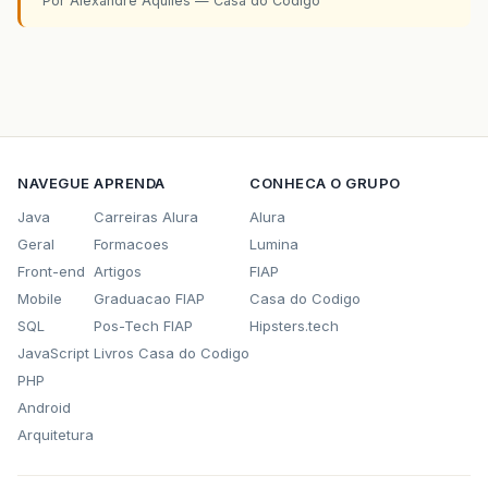
Por Alexandre Aquiles — Casa do Codigo
NAVEGUE
APRENDA
CONHECA O GRUPO
Java
Carreiras Alura
Alura
Geral
Formacoes
Lumina
Front-end
Artigos
FIAP
Mobile
Graduacao FIAP
Casa do Codigo
SQL
Pos-Tech FIAP
Hipsters.tech
JavaScript
Livros Casa do Codigo
PHP
Android
Arquitetura