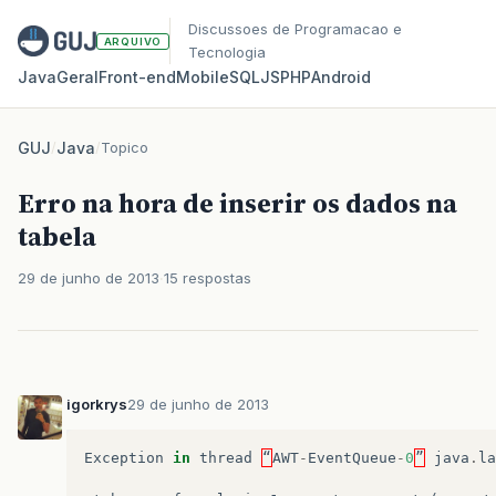
Discussoes de Programacao e
ARQUIVO
Tecnologia
Java
Geral
Front‑end
Mobile
SQL
JS
PHP
Android
GUJ
/
Java
/
Topico
Erro na hora de inserir os dados na
tabela
29 de junho de 2013
15 respostas
igorkrys
29 de junho de 2013
Exception
in
thread
“
AWT
-
EventQueue
-
0
”
java
.
la