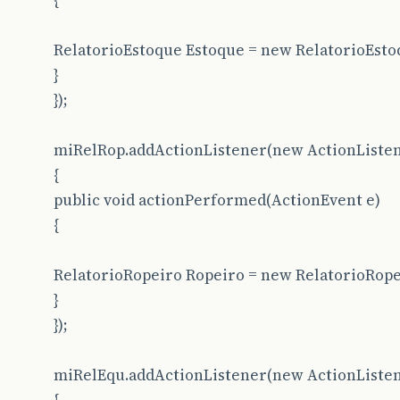
{
RelatorioEstoque Estoque = new RelatorioEsto
}
});
miRelRop.addActionListener(new ActionListen
{
public void actionPerformed(ActionEvent e)
{
RelatorioRopeiro Ropeiro = new RelatorioRope
}
});
miRelEqu.addActionListener(new ActionListen