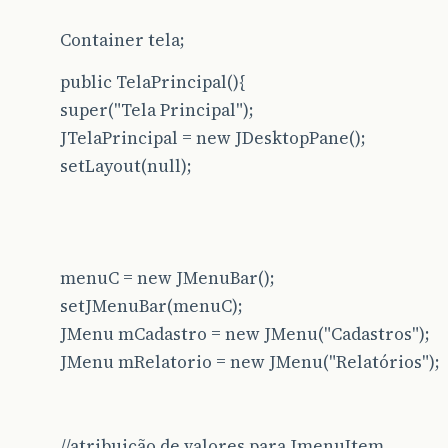
Container tela;
public TelaPrincipal(){
super("Tela Principal");
JTelaPrincipal = new JDesktopPane();
setLayout(null);
menuC = new JMenuBar();
setJMenuBar(menuC);
JMenu mCadastro = new JMenu("Cadastros");
JMenu mRelatorio = new JMenu("Relatórios");
//atribuição de valores para JmenuItem