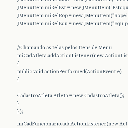
JMenuItem miRelEst = new JMenuItem("Estoqu
JMenuItem miRelRop = new JMenuItem("Ropeir
JMenuItem miRelEqu = new JMenuItem("Equip
//Chamando as telas pelos Itens de Menu
miCadAtleta.addActionListener(new ActionLis
{
public void actionPerformed(ActionEvent e)
{
CadastroAtleta Atleta = new CadastroAtleta();
}
} );
miCadFuncionario.addActionListener(new Acti