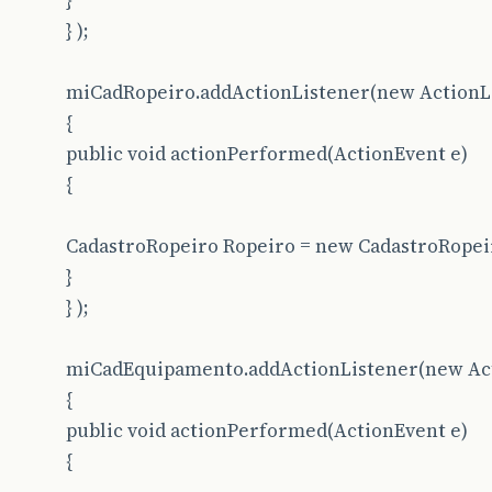
}
} );
miCadRopeiro.addActionListener(new ActionLi
{
public void actionPerformed(ActionEvent e)
{
CadastroRopeiro Ropeiro = new CadastroRopeir
}
} );
miCadEquipamento.addActionListener(new Act
{
public void actionPerformed(ActionEvent e)
{