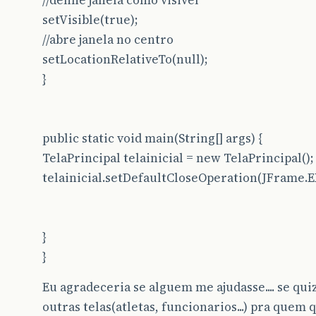
//define janela como visivel
setVisible(true);
//abre janela no centro
setLocationRelativeTo(null);
}
public static void main(String[] args) {
TelaPrincipal telainicial = new TelaPrincipal();
telainicial.setDefaultCloseOperation(JFrame.
}
}
Eu agradeceria se alguem me ajudasse.... se qui
outras telas(atletas, funcionarios...) pra quem