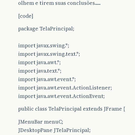
olhem e tirem suas conclusões......
[code]
package TelaPrincipal;
import javax.swing.*;
import javax.swing.text.*;
import java.awt.*;
import java.text.*;
import java.awt.event.*;
import java.awt.event.ActionListener;
import java.awt.event.ActionEvent;
public class TelaPrincipal extends JFrame {
JMenuBar menuC;
JDesktopPane JTelaPrincipal;