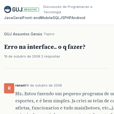
Discussoes de Programacao e
ARQUIVO
Tecnologia
Java
Geral
Front‑end
Mobile
SQL
JS
PHP
Android
GUJ
/
Assuntos Gerais
/
Topico
Erro na interface.. o q fazer?
19 de outubro de 2008
2 respostas
renanl
19 de outubro de 2008
R
Blz.. Estou fazendo um pequeno programa de u
esportes, e é bem simples. Ja criei as telas de 
atletas, funcionarios e tudo mais(botoes, etc....)