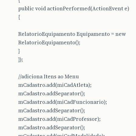
{
public void actionPerformed(ActionEvent e)
{
RelatorioEquipamento Equipamento = new
RelatorioEquipamento();
}
});
//adiciona Itens ao Menu
mCadastro.add(miCadAtleta);
mCadastro.addSeparator();
mCadastro.add(miCadFuncionario);
mCadastro.addSeparator();
mCadastro.add(miCadProfessor);
mCadastro.addSeparator();