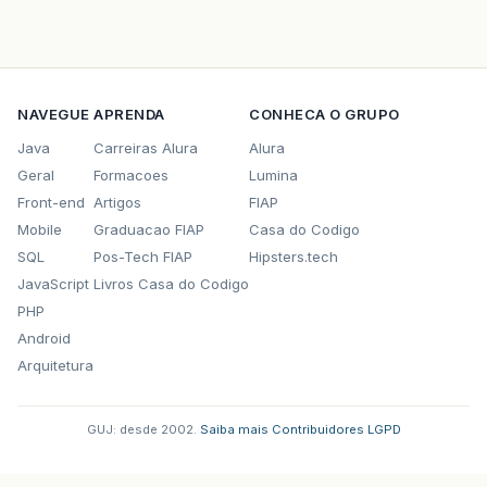
NAVEGUE
APRENDA
CONHECA O GRUPO
Java
Carreiras Alura
Alura
Geral
Formacoes
Lumina
Front-end
Artigos
FIAP
Mobile
Graduacao FIAP
Casa do Codigo
SQL
Pos-Tech FIAP
Hipsters.tech
JavaScript
Livros Casa do Codigo
PHP
Android
Arquitetura
GUJ: desde 2002.
·
Saiba mais
·
Contribuidores
·
LGPD