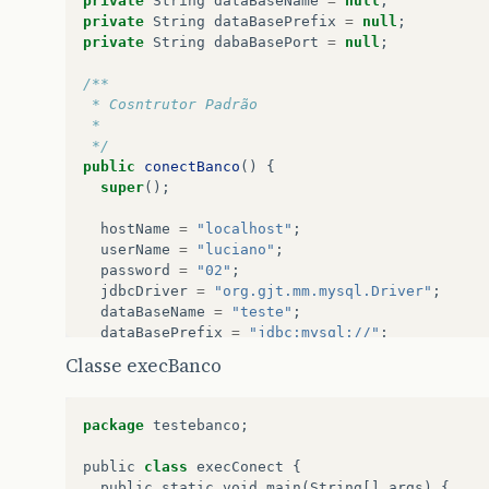
private
String
dataBaseName
=
null
;
private
String
dataBasePrefix
=
null
;
private
String
dabaBasePort
=
null
;
/**
 * Cosntrutor Padrão
 *
 */
public
conectBanco
()
{
super
();
hostName
=
"localhost"
;
userName
=
"luciano"
;
password
=
"02"
;
jdbcDriver
=
"org.gjt.mm.mysql.Driver"
;
dataBaseName
=
"teste"
;
dataBasePrefix
=
"jdbc:mysql://"
;
dabaBasePort
=
"3306"
;
Classe execBanco
url
=
dataBasePrefix
+
hostName
+
":"
+
dabaBa
package
testebanco
;
}
public
class
execConect
{
public
Connection
getConnection
()
{
public
static
void
main
(
String
[]
args
)
{