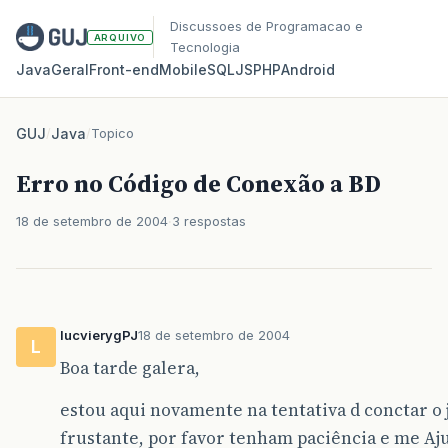
Discussoes de Programacao e
ARQUIVO
Tecnologia
Java
Geral
Front‑end
Mobile
SQL
JS
PHP
Android
GUJ
/
Java
/
Topico
Erro no Código de Conexão a BD
18 de setembro de 2004
3 respostas
lucvierygPJ
18 de setembro de 2004
L
Boa tarde galera,
estou aqui novamente na tentativa d conctar o 
frustante, por favor tenham paciência e me Aj