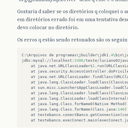
e
.
printStackTrace
();
Gostaria d saber se os diretórios q coloquei o 
}
}
em diretórios errado foi em uma tentativa des
}
devo colocar no diretório.
}
Os erros q estão sendo retonados são os seguin
C
:
\
Arquivos
de
programas
\
jbuilder
\
jdk1
.
4
\
bin
\
j
jdbc
:
mysql
:
//
localhost
:
3306
/
teste
/
luciano02jav
at
java
.
net
.
URLClassLoader
$
1.
run
(
URLClassL
at
java
.
security
.
AccessController
.
doPrivil
at
java
.
net
.
URLClassLoader
.
findClass
(
URLCl
at
java
.
lang
.
ClassLoader
.
loadClass
(
ClassLo
at
sun
.
misc
.
Launcher
$
AppClassLoader
.
loadCl
at
java
.
lang
.
ClassLoader
.
loadClass
(
ClassLo
at
java
.
lang
.
ClassLoader
.
loadClassInternal
at
java
.
lang
.
Class
.
forName0
(
Native
Method
)
at
java
.
lang
.
Class
.
forName
(
Class
.
java
:
140
)
at
testebanco
.
conectBanco
.
getConnection
(
co
at
testebanco
.
execConect
.
main
(
execConect
.
j