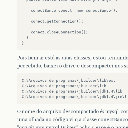
try
{
if
(
con
==
null
)
{
conectBanco
conect
=
new
conectBanco
();
Class
.
forName
(
jdbcDriver
);
con
=
DriverManager
.
getConnection
(
url
,
u
conect
.
getConnection
();
}
else
if
(
con
.
isClosed
())
{
con
=
null
;
conect
.
closeConnection
();
return
getConnection
();
}
}
}
}
catch
(
ClassNotFoundException
e
)
{
//TODO: use um sistema de log apropriado.
Pois bem ai está as duas classes, estou tentan
e
.
printStackTrace
();
}
catch
(
SQLException
e
)
{
percebido, baixei o drive e descompactei nos s
//TODO: use um sistema de log apropriado.
e
.
printStackTrace
();
}
C:\Arquivos de programas\jbuilder\lib\ext

return
con
;
C:\Arquivos de programas\jbuilder\lib

}
C:\Arquivos de programas\jbuilder\jdk1.4\lib

public
void
closeConnection
()
{
if
(
con
!=
null
)
{
O nome do arquivo descompactado é: mysql-conn
try
{
con
.
close
();
uma olhada no código vi q a classe conectBanco
}
catch
(
SQLException
e
)
{
"org.gjt.mm.mysql.Driver" acho q esse é o nome 
//TODO: use um sistema de log apropriado