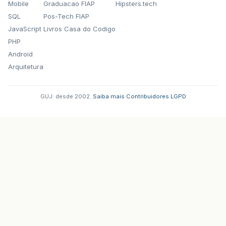
Mobile
Graduacao FIAP
Hipsters.tech
SQL
Pos-Tech FIAP
JavaScript
Livros Casa do Codigo
PHP
Android
Arquitetura
GUJ: desde 2002.
·
Saiba mais
·
Contribuidores
·
LGPD