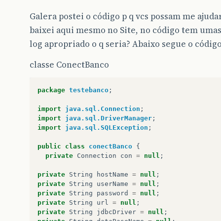
Galera postei o código p q vcs possam me ajuda
baixei aqui mesmo no Site, no código tem uma
log apropriado o q seria? Abaixo segue o código
classe ConectBanco
package
testebanco
;
import
java.sql.Connection
;
import
java.sql.DriverManager
;
import
java.sql.SQLException
;
public
class
conectBanco
{
private
Connection
con
=
null
;
private
String
hostName
=
null
;
private
String
userName
=
null
;
private
String
password
=
null
;
private
String
url
=
null
;
private
String
jdbcDriver
=
null
;