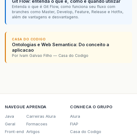
Git Flow: entenda o que é, como e quando utilizar
Entenda o que é Git Flow, como funciona seu fluxo com
branches como Master, Develop, Feature, Release e Hotfix,
além de vantagens e desvantagens.
CASA DO CODIGO
Ontologias e Web Semantica: Do conceito a
aplicacao
Por Ivam Galvao Filho — Casa do Codigo
NAVEGUE
APRENDA
CONHECA O GRUPO
Java
Carreiras Alura
Alura
Geral
Formacoes
FIAP
Front-end
Artigos
Casa do Codigo